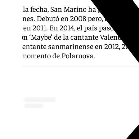
Hasta la fecha, San Marino ha participado e
ocasiones. Debutó en 2008 pero, tras el resu
vuelta en 2011. En 2014, el país pasó por prim
canción ‘Maybe’ de la cantante Valentina M
representante sanmarinense en 2012, 2013, 
ser el momento de Polarnova.