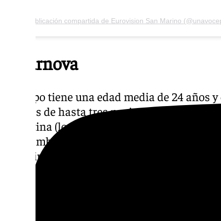
Polarnova
El grupo tiene una edad media de 24 años y
jóvenes de hasta tres nacionalidades: españo
argentina (los dos Lucas). Con sede en Mál
en el ambicioso objetivo de representar a 
participación en Eurovisión.
Para ello, el grupo ha tenido que superar un
tuvieron que enviar a la organización su pr
el visto bueno. Superado este primer paso, el