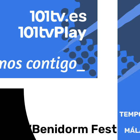
s del ‘Benidorm Fest’ de