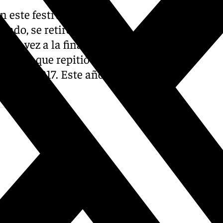
n este festival en nueve
ltado, se retiró hasta su
era vez a la final con la
onetta, que repitió como
2014 y 2017. Este año, puede