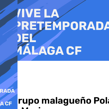
Ir
al
contenido
El grupo malagueño Pola