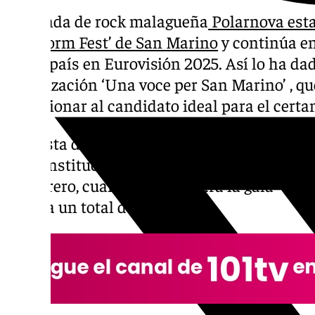
La banda de rock malagueña
Polarnova esta
‘Beniform Fest’ de San Marino
y continúa en
dicho país en Eurovisión 2025. Así lo ha dad
organización ‘Una voce per San Marino’ , qu
seleccionar al candidato ideal para el certa
Con esta decisión, que ha sido anunciada a t
de la institución, el grupo malagueño fija l
de febrero, cuando se celebrará la gala -h
junto a un total de 80 bandas.