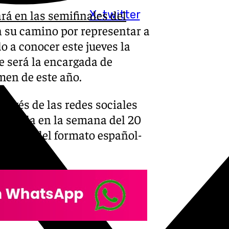
rá en las semifinales del
X-twitter
 su camino por representar a
o a conocer este jueves la
e será la encargada de
men de este año.
ravés de las redes sociales
a mirada en la semana del 20
omónima del formato español-