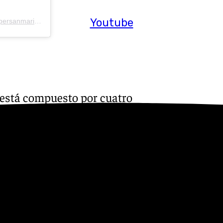
Youtube
Una publicación compartida de Eurovision San Marino (@unavocepersanmarino)
 está compuesto por cuatro
la (Adrián), inglesa (Tom) y
aga, la banda se ha embarcado
San Marino en su décima
a primera criba, en la cual
opuesta eurovisiva y aguardar
 siguiente reto consistió en