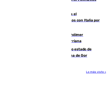
para enfrentar las altas temperaturas
Marlaska notifica a la Unión Europea el
restablecimiento de controles fronterizos con Italia por
vía aérea y marítima
Hallan sin vida al granadino con Alzhéimer
desaparecido hace una semana en Churriana
Encuentran un cadáver en avanzado estado de
descomposición en la localidad granadina de Gor
Lo más visto >
Más noticias
Ver más >