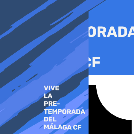
Ir
al
contenido
Tiktok