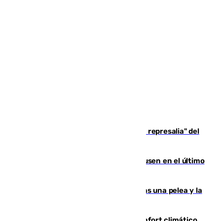
Italia responde ante las "medidas de represalia" del
Gobierno de Sánchez
El Sevilla se desinfla ante el Leverkusen en el último
ensayo (1-2)
Tensión en la prisión de Alhaurín tras una pelea y la
incautación de un punzón
Málaga contabiliza 148 zonas de confort climático