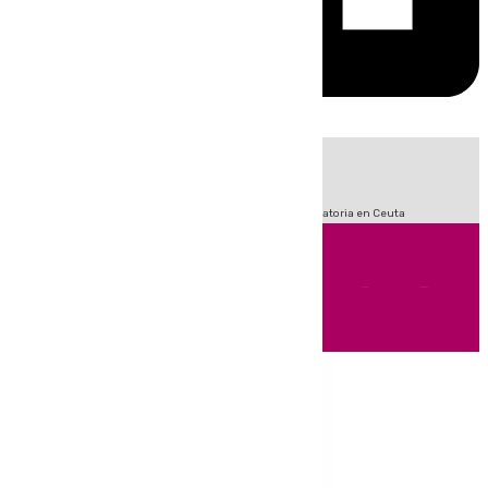
HOY
|
Sucesos
Fútbol
LaLiga
Primera División
Crisis Migratoria en Ceuta
Andalucía