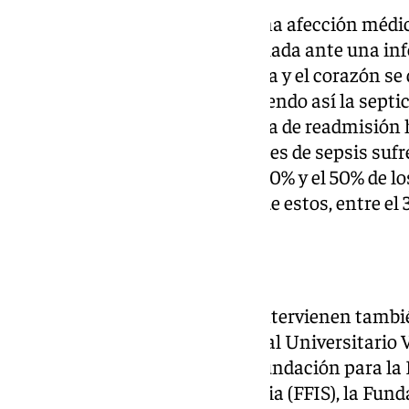
Cabe señalar que la sepsis es una afección médi
respuesta inmunitaria desregulada ante una infe
los casos, la presión arterial baja y el corazón se 
séptico e incluso a la muerte, siendo así la sept
muerte hospitalaria y la primera de readmisión h
hasta el 50% de los sobrevivientes de sepsis sufr
psicológicas. Además, entre el 20% y el 50% de l
evolucionan a shock séptico y, de estos, entre el
Un trabajo conjunto
Se trata de un proyecto el que intervienen tambi
Jerez de la Frontera, y el Hospital Universitario 
en virtud de la adhesión de la Fundación para l
Sanitarias de la Región de Murcia (FFIS), la Fund