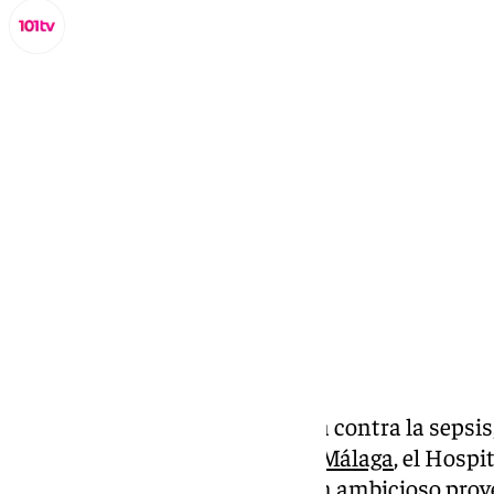
Lynx Devs
martes, 18 febrero 2025, 19:41
Compartir:
Cada minuto cuenta en la lucha contra la sepsis,
de mortalidad hospitalaria. En
Málaga
, el Hospi
de la Victoria se ha sumado a un ambicioso proy