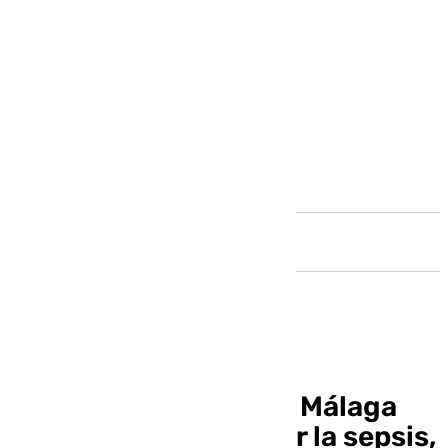
Andalucía
El Hospital Clínico de Málaga
investiga cómo frenar la sepsis,