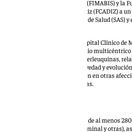
Málaga en Biomedicina y Salud (FIMABIS) y la Fu
investigación Biomédica de Cádiz (FCADIZ) a un
suscrito por el Servicio Andaluz de Salud (SAS) y
con la empresa Viva In Vitro.
Según explican fuentes del Hospital Clínico de 
permitirá llevar a cabo un estudio multicéntrico 
inflamasoma NLRP3 y otras interleuquinas, rel
marcadores de diagnóstico, gravedad y evolución 
aunque también tiene aplicación en otras afecci
cáncer o cardiopatías, entre otras.
Casi 300 pacientes
Este estudio recogerá muestras de al menos 280
sepsis (respiratoria, renal, abdominal y otras), 