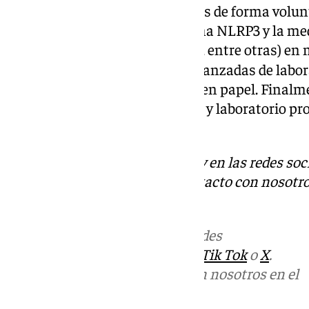
individuos de control, todos ellos de forma volunt
en la activación del inflamasoma NLRP3 y la me
relacionadas (como IL-18, IL-1β, entre otras) en
sépticos, utilizando técnicas avanzadas de labor
ELISA e inmunocromatografía en papel. Finalme
analizadas en las instalaciones y laboratorio pro
Parque Científico de Murcia.
Descubre más noticias de 101Tv en las redes soc
Tok
o
X
. Puedes ponerte en contacto con nosotro
informativos@101tv.es
Más noticias de
101TV
en las redes
sociales:
Instagram
,
Facebook
,
Tik Tok
o
X
.
Puedes ponerte en contacto con nosotros en el
correo
informativos@101tv.es