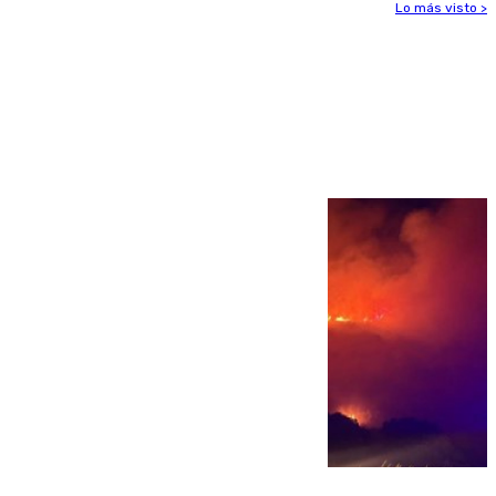
Lo más visto >
Más noticias
Ver más >