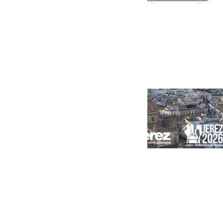
concentración de personas
Portada
Andalucía
Sevilla
Málaga