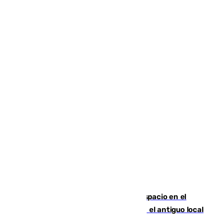
Las marca internacionales ganan espacio en el
Centro de Málaga: La Tagliatella abre en el antiguo local