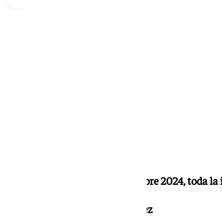
Miguel Alfonso
lunes, 16 septiembre 2024, 22:30
Compartir:
Noticias y Deportes
16 septiembre 2024, toda la
Presentado por Marta Fernández