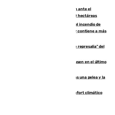
de Vox Sports Bar
Moreno pide extremar la precaución ante el
incendio de Niebla, que supera las 4.000 hectáreas
340 personas más desalojadas por el incendio de
Niebla, que mantiene a 410 evacuadas y contiene a más
de 500 efectivos trabajando
Italia responde ante las "medidas de represalia" del
Gobierno de Sánchez
El Sevilla se desinfla ante el Leverkusen en el último
ensayo (1-2)
Tensión en la prisión de Alhaurín tras una pelea y la
incautación de un punzón
Málaga contabiliza 148 zonas de confort climático
para enfrentar las altas temperaturas