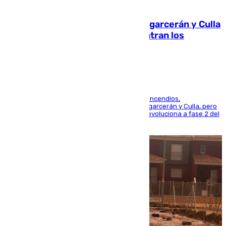
08.08.2026
Incendios de Castellón: Sierra Engarcerán y Culla
evolucionan positivamente y centran los
esfuerzos en Tírig
La UME se suma al operativo de control de los incendios,
progresando adecuadamente los de Sierra Engarcerán y Culla, pero
centrando todo el empeño en el de Culla, que evoluciona a fase 2 del
PEIF