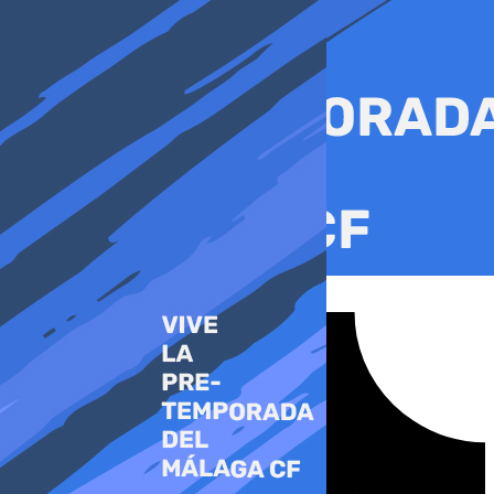
Ir
al
contenido
Tiktok