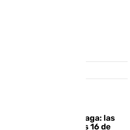
Andalucía
El informativo de Málaga: las
noticias de este lunes 16 de