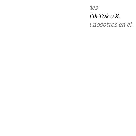
Más noticias de
101TV
en las redes
sociales:
Instagram
,
Facebook
,
Tik Tok
o
X
.
Puedes ponerte en contacto con nosotros en el
correo
informativos@101tv.es
Tags:
Últimas noticias