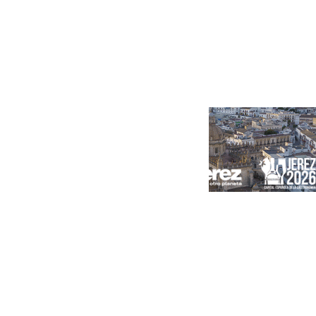
Portada
Andalucía
Sevilla
Málaga
Granada