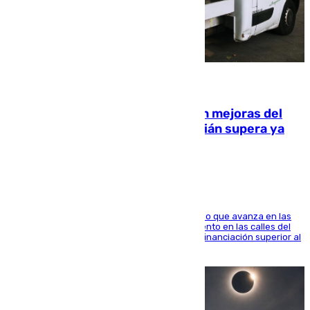
08.08.2026
La inversión del Ayuntamiento en mejoras del
entorno del Prado de San Sebastián supera ya
1.600.000 euros
El consistorio, a través de Emasesa, ha indicado que avanza en las
obras de renovación de las redes de saneamiento en las calles del
entorno del Prado, contando la zona con una financiación superior al
millón y medio de euros