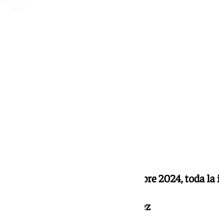
Miguel Alfonso
miércoles, 18 septiembre 2024, 19:54
Compartir:
Noticias y Deportes
18 septiembre 2024, toda la
Presentado por Marta Fernández