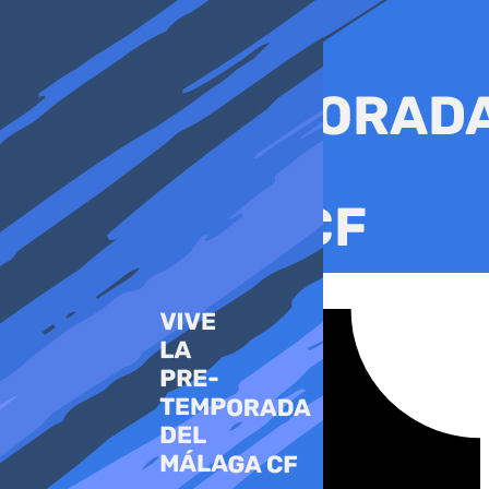
Ir
al
contenido
Tiktok