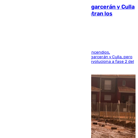
Incendios de Castellón: Sierra Engarcerán y Culla
evolucionan positivamente y centran los
esfuerzos en Tírig
La UME se suma al operativo de control de los incendios,
progresando adecuadamente los de Sierra Engarcerán y Culla, pero
centrando todo el empeño en el de Culla, que evoluciona a fase 2 del
PEIF