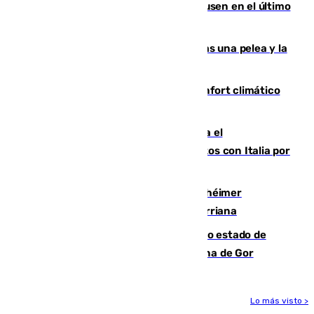
El Sevilla se desinfla ante el Leverkusen en el último
ensayo (1-2)
Tensión en la prisión de Alhaurín tras una pelea y la
incautación de un punzón
Málaga contabiliza 148 zonas de confort climático
para enfrentar las altas temperaturas
Marlaska notifica a la Unión Europea el
restablecimiento de controles fronterizos con Italia por
vía aérea y marítima
Hallan sin vida al granadino con Alzhéimer
desaparecido hace una semana en Churriana
Encuentran un cadáver en avanzado estado de
descomposición en la localidad granadina de Gor
Lo más visto >