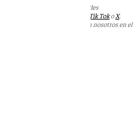
Más noticias de
101TV
en las redes
sociales:
Instagram
,
Facebook
,
Tik Tok
o
X
.
Puedes ponerte en contacto con nosotros en el
correo
informativos@101tv.es
Tags:
Últimas noticias