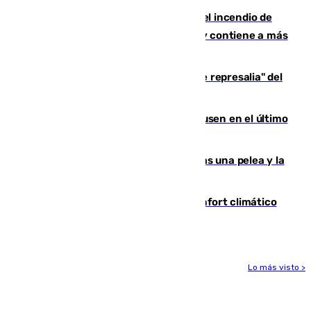
340 personas más desalojadas por el incendio de
Niebla, que mantiene a 410 evacuadas y contiene a más
de 500 efectivos trabajando
Italia responde ante las "medidas de represalia" del
Gobierno de Sánchez
El Sevilla se desinfla ante el Leverkusen en el último
ensayo (1-2)
Tensión en la prisión de Alhaurín tras una pelea y la
incautación de un punzón
Málaga contabiliza 148 zonas de confort climático
para enfrentar las altas temperaturas
Lo más visto >
Más noticias