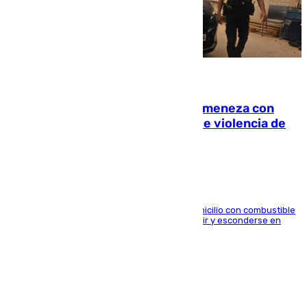
08.08.2026
Retiene a su mujer en su casa y ameneza con
quemar la vivienda: nuevo caso de violencia de
género en Málaga
El arrestado, de 54 años, habría rociado el domicilio con combustible
y habría impedido salir a la víctima antes de huir y esconderse en
una casa cercana