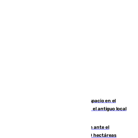
Las marca internacionales ganan espacio en el
Centro de Málaga: La Tagliatella abre en el antiguo local
de Vox Sports Bar
Moreno pide extremar la precaución ante el
incendio de Niebla, que supera las 4.000 hectáreas