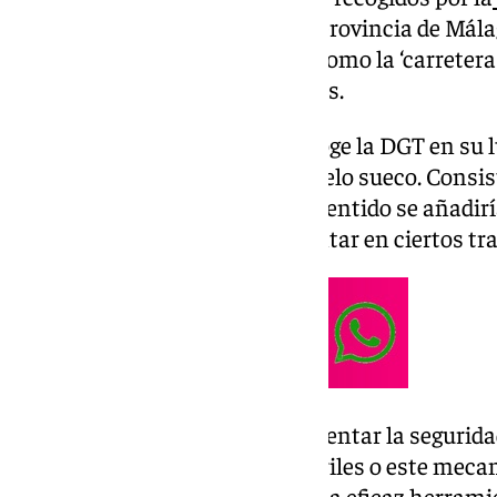
(DGT)
. Uno de los puntos de la provincia de Má
siniestro es la A-355, conocida como la ‘carretera
pasado fallecieron diez personas.
Uno de los mecanismo que recoge la DGT en su 
víctimas en carretera es el modelo sueco. Consist
además de un carril para cada sentido se añadirí
vallas que servirían para adelantar en ciertos t
Ante la petición de VOX de aumentar la seguridad
separación física de los dos carriles o este mec
como una de las soluciones. Esta eficaz herrami