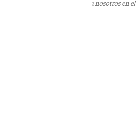
Puedes ponerte en contacto con nosotros en el
correo
informativos@101tv.es
Tags:
Últimas noticias