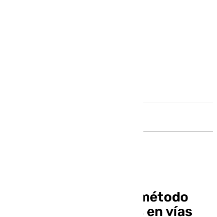
Andalucía
El modelo sueco, un método
para evitar siniestros en vías