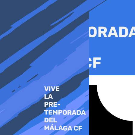
Ir
al
contenido
Tiktok