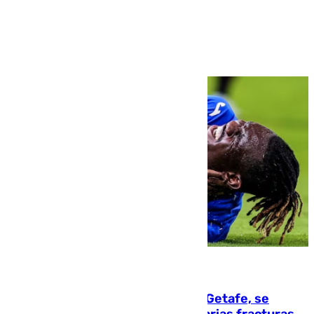
Ver más >
08.08.2026
Christantus Uche, delantero del Getafe, se