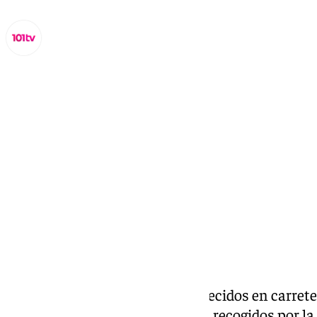
Miguel Alfonso
viernes, 25 octubre 2024, 15:27
Compartir:
En España, dos de cada tres fallecidos en carret
convencionales según los datos recogidos por la