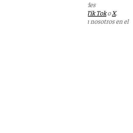
Más noticias de
101TV
en las redes
sociales:
Instagram
,
Facebook
,
Tik Tok
o
X
.
Puedes ponerte en contacto con nosotros en el
correo
informativos@101tv.es
Tags:
Últimas noticias