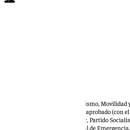
Francisco Marmolejo
lunes, 16 septiembre 2024, 17:07
Compartir:
La Comisión de Pleno de Urbanismo, Movilidad y
Málaga
celebrada este lunes ha aprobado (con el 
municipales del Partido Popular, Partido Socialis
Málaga) el nuevo Plan Territorial de Emergencia.