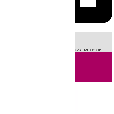
HOY
|
Fútbol
Primera División
LaLiga
Crisis Migratoria en Ceuta
101 Televisión
Andalucía