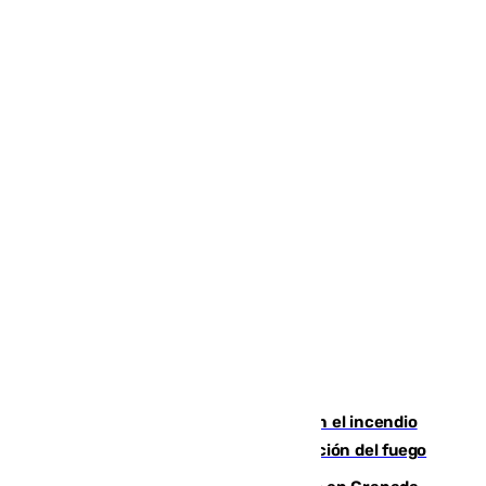
Activado el nivel 2 de emergencia en el incendio
forestal de Niebla por la compleja evolución del fuego