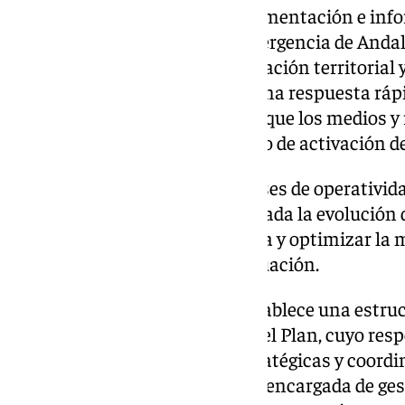
El proyecto, que amplía la documentación e info
anterior Plan Territorial de Emergencia de Andal
actualización de toda la información territorial 
coordinación para garantizar una respuesta rápi
emergencia, así como asegurar que los medios y
disponibles y operativos en caso de activación de
Asimismo, el plan recoge las fases de operativid
manera estructurada y escalonada la evolución 
permiten organizar la respuesta y optimizar la 
función de la gravedad de la situación.
En materia organizativa, se establece una estruc
compuesta por una dirección del Plan, cuyo respo
para la toma de decisiones estratégicas y coordi
municipales; una subdirección encargada de ges