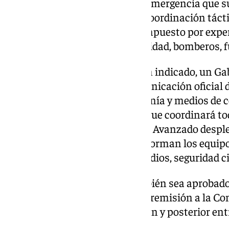
emergencia; una Dirección de Emergencia que su
Operaciones y que asumirá la coordinación tácti
terreno y un Comité Asesor compuesto por exper
de organismos implicados (sanidad, bomberos, fu
Se establece además, según han indicado, un Ga
encargado de gestionar la comunicación oficial 
nivel interno como a la ciudadanía y medios de
Coordinación Operativa Local que coordinará tod
nivel local; un Puesto de Mando Avanzado despleg
los Grupos Operativos que conforman los equipo
salvamento, extinción de incendios, seguridad c
Una vez que el expediente también sea aprobado 
tramitación continuará con su remisión a la Com
Andalucía para su homologación y posterior entr