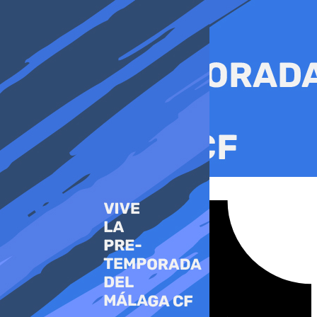
Ir
al
contenido
Tiktok