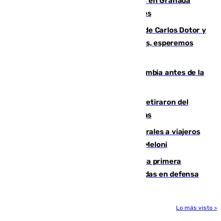
Controlado un incendio de rastrojos en Granada
junto a la autovía y al Callejón de Nogales
Juanfran Funes, sobre las lesiones de Carlos Dotor y
Fernando Calero: “Estamos preocupados, esperemos
que no sea nada”
Felipe VI refuerza los lazos con Colombia antes de la
llegada del nuevo presidente
Fernando Calero y Carlos Dotor se retiraron del
encuentro contra el Ceuta con molestias
España restablece controles temporales a viajeros
procedentes de Italia como repuesta a Meloni
El Málaga cae ante el Ceuta y suma la primera
derrota de la pretemporada dejando dudas en defensa
Lo más visto >