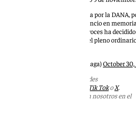
Ante la catástrofe producida por la DANA, p
guardado un minuto de silencio en memoria 
Valencia, la Junta de Portavoces ha decidido
para el lunes 4 noviembre, el pleno ordinario
mañana
— Ciudad de Málaga (@malaga)
October 30,
Más noticias de
101TV
en las redes
sociales:
Instagram
,
Facebook
,
Tik Tok
o
X
.
Puedes ponerte en contacto con nosotros en el
correo
informativos@101tv.es
Tags:
Últimas noticias