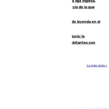
El Boreham Wood, equipo de la quinta liga inglesa,
rechaza una oferta equivalente a un tercio de lo que
vale el club por un jugador
La familia Hernangómez: un legado de leyenda en el
mundo del baloncesto
Nuevo récord de población en Andalucía: la
comunidad supera los 8,7 millones de habitantes con
una alta tasa de extranjeros
Lo más visto >
Más noticias
Ver más >