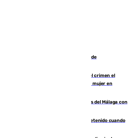
Una ONG malagueña ganará un año de
comunicación gratuita con Apecom
Confiesa en un diario ser el autor del crimen el
hombre en prisión por asesinato de una mujer en
Benahavís
Juanpe vuelve a los entrenamientos del Málaga con
el grupo de manera progresiva
Mata a su expareja en Murcia y es detenido cuando
huía hacia Granada