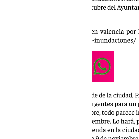
el pleno ordinario del mes de octubre del Ayunta
celebrarse este jueves.
https://www.101tv.es/tragedia-en-valencia-po
y-desaparecidos-a-causa-de-las-inundaciones/
Tal y como ha avanzado el alcalde de la ciudad, F
presentación de las mociones urgentes para un p
celebrase este jueves 31 de octubre, todo parece
lugar el próximo lunes 4 de noviembre. Lo hará,
clave respecto al acceso a la vivienda en la ciuda
por una vivienda digna el sábado 9 de noviembre