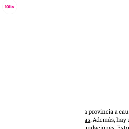
Lynx Devs
miércoles, 30 octubre 2024, 13:35
Compartir:
La tragedia que está sufriendo la provincia a ca
vida, de momento, de
62 personas
. Además, hay
desaparecidos a causa de las inundaciones. Est