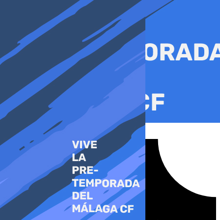
Ir
al
contenido
Tiktok