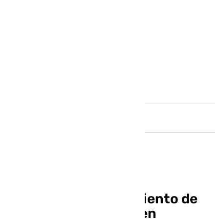
Andalucía
El pleno del Ayuntamiento de
Málaga se suspende en