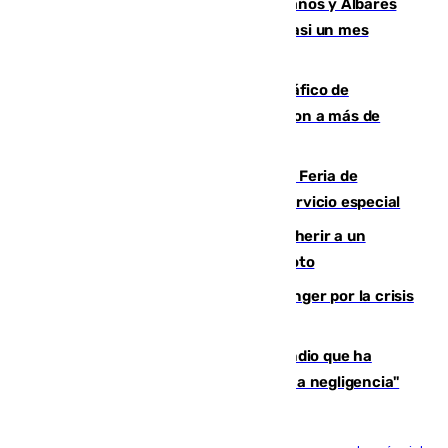
Los ministros Marlaska, Robles, Bolaños y Albares
comparecerán por las crisis de Ceuta casi un mes
después
Cae una de las mayores redes de tráfico de
personas y droga en España: introdujeron a más de
2.000 migrantes de forma ilegal
¿Hasta qué hora abre el Metro en la Feria de
Málaga? Consulta las frecuencias del servicio especial
Detenido un hombre en Málaga por herir a un
Guardia Civil tras atropellarle con su moto
El Barça cancela un amistoso en Tánger por la crisis
en la frontera con Ceuta
El acalde de Niebla cree que el incendio que ha
afectado a dos aldeas se originó "por una negligencia"