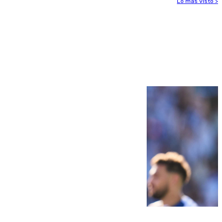
Lo más visto >
Más noticias
Ver más >