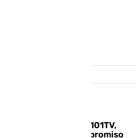
Andalucía
El programa ‘Holi’ de 101TV,
premiado por su compromiso