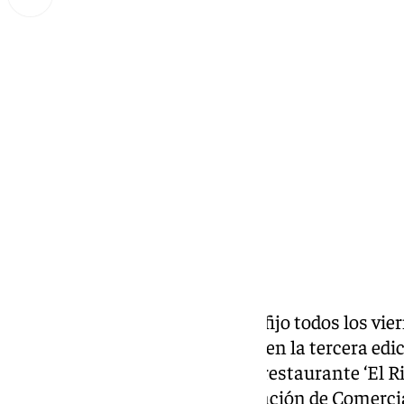
Miguel Alfonso
domingo, 19 enero 2025, 18:16
Compartir:
El programa ‘Holi’ de 101TV, un fijo todos los vier
21.30 horas, ha sido reconocido en la tercera edic
que pierdes’ organizados por el restaurante ‘El 
también presidente de la Asociación de Comerc