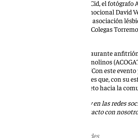
de Torremolinos, Margarita del Cid, el fotógrafo 
Begoña Olmedo, el terapeuta emocional David Ve
Dramático de Málaga (ESAD), la asociación lésbi
Hotel Ritual, Santiago Rubio de Colegas Torremoli
Sur.
Nacho Martínez, dueño del restaurante anfitrión
de Comerciantes Gays de Torremolinos (ACOGAT),
importancia de estos premios: “Con este evento
aquellas personas e instituciones que, con su es
lucha por los derechos y el respeto hacia la co
Descubre más noticias de 101Tv en las redes soc
Tok
o
X
. Puedes ponerte en contacto con nosotro
informativos@101tv.es
Más noticias de
101TV
en las redes