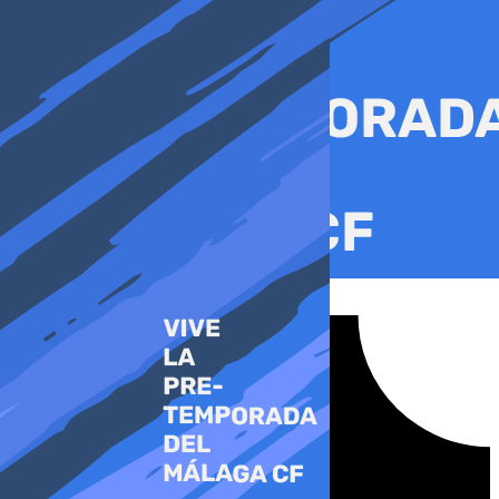
Ir
al
contenido
Tiktok