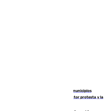
Las ferias de verano de numerosos municipios
andaluces se quedan sin cohetes: el sector protesta y la
Junta mantiene el protocolo