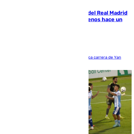
07.08.2026
El fichaje más caro de la historia del Real Madrid
costaba 105 millones de euros menos hace un
año y jugaba en Leganés
Del filial pepinero a récord absoluto: la meteórica carrera de Yan
Diomande en solo doce meses