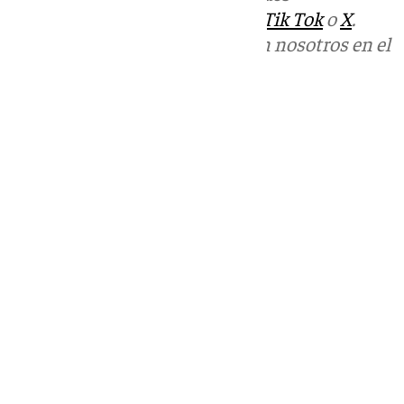
sociales:
Instagram
,
Facebook
,
Tik Tok
o
X
.
Puedes ponerte en contacto con nosotros en el
correo
informativos@101tv.es
Tags:
Últimas noticias