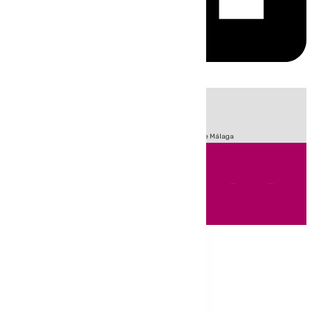
HOY
|
Fútbol
Sucesos
Primera División
Incendios
Feria de Málaga
Andalucía