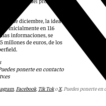
parte técnica del proyecto, se
o mes de diciembre, la idea es
eada inicialmente en 116
imas informaciones, se
5 millones de euros, de los
erfield.
s
 Puedes ponerte en contacto
v.es
tagram
,
Facebook
,
Tik Tok
o
X
. Puedes ponerte en 