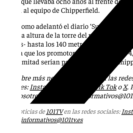
Seguí, que llevaba ocho años al frente de la 
uniera al equipo de Chipperfield.
Tal y como adelantó el diario ‘Sur’ el pasad
subir la altura de la torre del puerto -plant
metros- hasta los 140 metros. Según las últ
estima que los promotores inviertan unos 4,
que la mitad serían para el estudio de Chipp
Descubre más noticias de 101Tv en las rede
sociales:
Instagram
,
Facebook
,
Tik Tok
o
X
.
con nosotros en el correo
informativos@101t
Más noticias de
101TV
en las redes sociales:
Ins
correo
informativos@101tv.es