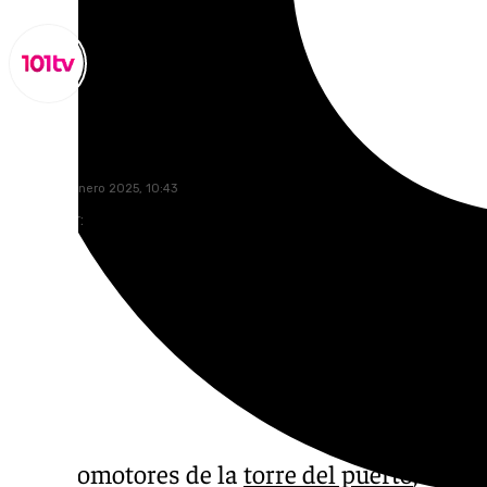
Lynx Devs
jueves, 23 enero 2025, 10:43
Compartir:
Los promotores de la
torre del puerto
, el ho