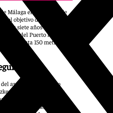
o de Málaga el encargado de
con el objetivo de que apruebe
o. Tras siete años de trámites,
Especial del Puerto hace más
otel de hasta 150 metros de
eguí
del arquitecto británico
tzker 2023 -una especia de
ano José Seguí, con base en
l principio se planteó que