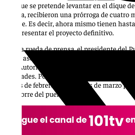
Lujo que se pretende levantar en el dique d
Málaga, recibieron una prórroga de cuatro 
octubre. Es decir, ahora mismo tienen hast
para presentar el proyecto definitivo.
En una rueda de prensa, el presidente del 
Rubio, aseguró que podría estar a mediados 
de la Autoridad Portuaria explican que al 
novedades. Por lo que se prevé que los pro
finales de febrero o principios de marzo pa
de la torre del puerto.