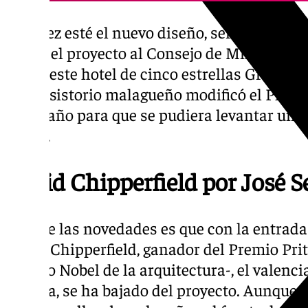
Una vez esté el nuevo diseño, será el Puert
elevar el proyecto al Consejo de Ministros, 
-o no- este hotel de cinco estrellas Gran Luj
el Consistorio malagueño modificó el Plan 
de un año para que se pudiera levantar un h
altura.
David Chipperfield por José S
Una de las novedades es que con la entrada 
David Chipperfield, ganador del Premio Pri
Premio Nobel de la arquitectura-, el valenci
Málaga, se ha bajado del proyecto. Aunque a