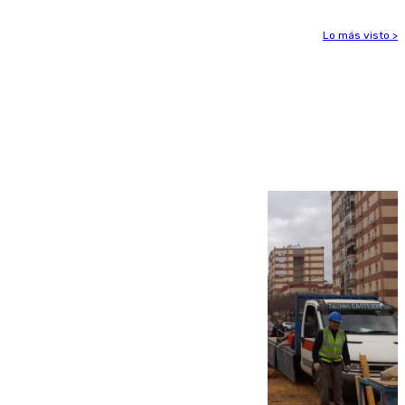
Lo más visto >
Más noticias
Ver más >