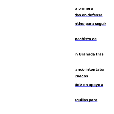
El Málaga cae ante el Ceuta y suma la primera
derrota de la pretemporada dejando dudas en defensa
Marruecos, la principal baza de Infantino para seguir
al frente de la FIFA
Pedro Sánchez condena el crimen machista de
Benahavís
Angustioso rescate de una familia en Granada tras
caer su coche por un terraplén
Fallece un joven tras caer al mar cuando intentaba
entrar en parapente a Ceuta desde Marruecos
CIES NO moviliza a la provincia de Cádiz en apoyo a
la respuesta humanitaria de Ceuta
El mercado de Jerez refrigera sus taquillas para
facilitar las compras a sus visitantes