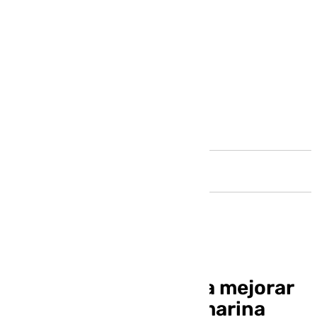
Andalucía
El Puerto avanza para mejorar
el acceso a la nueva marina