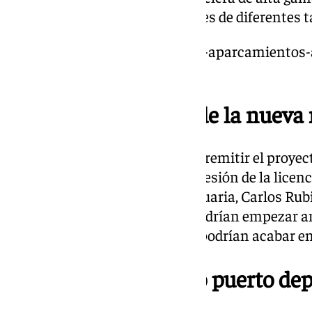
concreto 566- para barcos y yates de diferentes
https://www.101tv.es/atraques-aparcamientos-
deportiva-san-andres-malaga/
Calendario previsto de la nueva
El Puerto de Málaga tendrá que remitir el proyec
Urbanismo (GMU) para la concesión de la licenci
presidente de la Autoridad Portuaria, Carlos Rubi
obras de la marina deportiva podrían empezar a
calendario prevé que las obras podrían acabar e
El proyecto del nuevo puerto dep