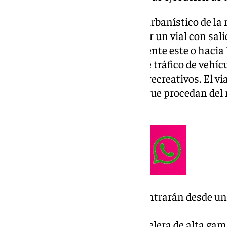
Para llevar a cabo el desarrollo urbanístico de l
Andrés, será necesario construir un vial con sali
MA-22, y con dirección únicamente este o hacia L
se pretende separar los flujos de tráfico de veh
respecto a los tráficos ligeros o recreativos. El v
servicio a los vehículos ligeros que procedan del
futuro Auditorio.
En esta nueva marina se concentrarán desde un
de
vela, una zona comercial y hostelera de alta gam