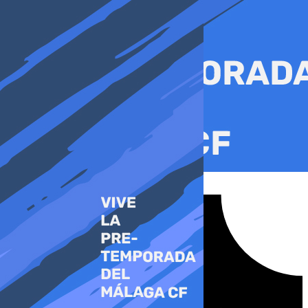
Ir
al
contenido
Tiktok