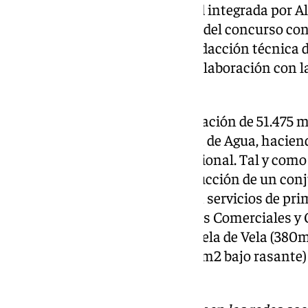
Marina Málaga San S.L., entidad integrada por Al 
puerto- resultó la adjudicataria del concurso co
Portuaria de Málaga, en cuya redacción técnica 
participó el Estudio Seguí, en colaboración con l
Ocean Capital Partners.
El proyecto contempla la ordenación de 51.475 
Tierra y 63.000 de Zona Lámina de Agua, haciend
cuadrados de superficie Concesional. Tal y como 
esto hay que sumarle la construcción de un con
complejo náutico deportivo con servicios de prim
superficies de techo de las Zonas Comerciales y 
Marina Seca (5.000m2), la Escuela de Vela (380m
aparcamientos públicos (4.800m2 bajo rasante) 
ajardinadas (30.000m2).