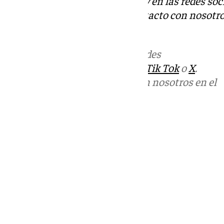
Descubre más noticias de 101Tv en las redes soc
Tok
o
X
. Puedes ponerte en contacto con nosotro
informativos@101tv.es
Más noticias de
101TV
en las redes
sociales:
Instagram
,
Facebook
,
Tik Tok
o
X
.
Puedes ponerte en contacto con nosotros en el
correo
informativos@101tv.es
Tags:
Últimas noticias