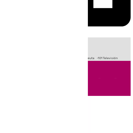
HOY
|
Fútbol
Primera División
LaLiga
Crisis Migratoria en Ceuta
101 Televisión
Andalucía