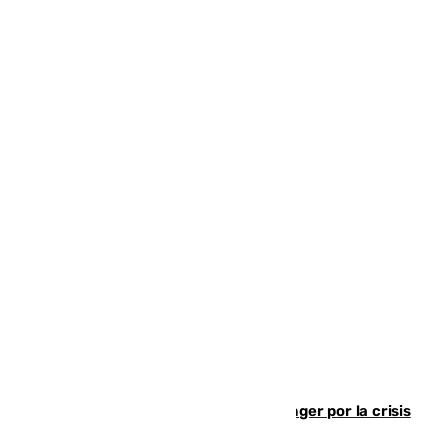
El Barça cancela un amistoso en Tánger por la crisis
en la frontera con Ceuta