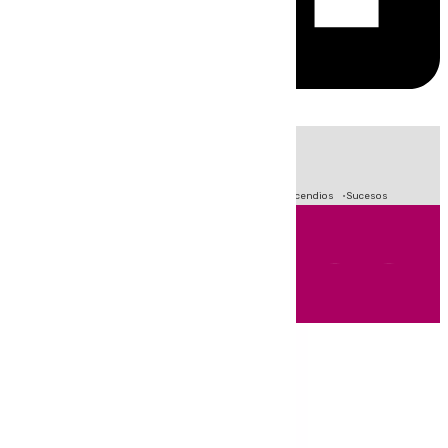
HOY
|
Fútbol
Crisis Migratoria en Ceuta
Primera División
Incendios
Sucesos
Andalucía