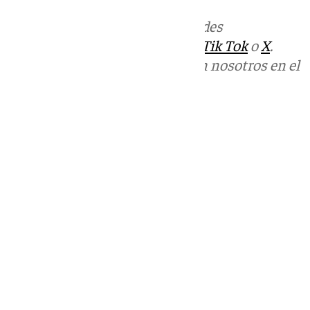
Más noticias de
101TV
en las redes
sociales:
Instagram
,
Facebook
,
Tik Tok
o
X
.
Puedes ponerte en contacto con nosotros en el
correo
informativos@101tv.es
Tags:
Últimas noticias