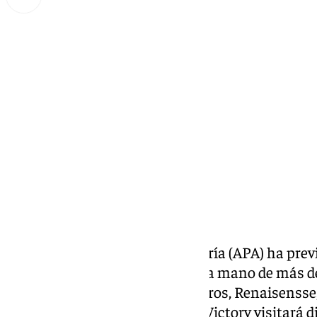
Miguel Alfonso
miércoles, 11 septiembre 2024, 16:39
Compartir:
La Autoridad Portuaria de Almería (APA) ha previ
próximo año que atracarán de la mano de más d
las que se incluyen Costa Cruceros, Renaisenss
Alma Cruceros, que con Ocean Victory visitará di