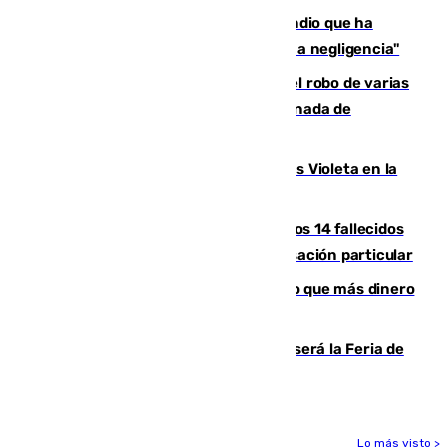
El acalde de Niebla cree que el incendio que ha
afectado a dos aldeas se originó "por una negligencia"
Golpe cofrade en Jaén: investigan el robo de varias
joyas de la Virgen de la Fuensanta Coronada de
Alcaudete
Con Málaga exige duplicar los Puntos Violeta en la
Feria de Málaga
La Justicia ofrece a las familias de los 14 fallecidos
en el incendio de Los Gallardos ser acusación particular
Juanlu Sánchez, el sexto canterano que más dinero
deja en las arcas del Sevilla
Talleres, escape room y música: así será la Feria de
la Juventud Cofrade de Málaga
Lo más visto >