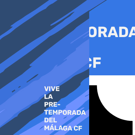
Ir
al
contenido
Tiktok