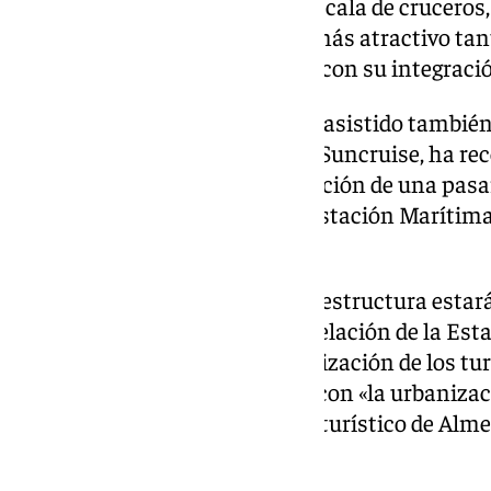
de sus características para la escala de cruceros
planificados para hacerlo aún más atractivo tan
instalaciones portuarias como con su integració
La presidenta de la
APA
, que ha asistido también
azul en Andalucía’ por parte de Suncruise, ha rec
licitado el diseño, obra e instalación de una pas
cruceros directamente con la Estación Marítim
instalaciones portuarias.
Soto ha señalado que esta infraestructura estar
verá completada» con la remodelación de la Est
un espacio propio para la canalización de los tu
apertura del puerto a la ciudad con «la urbaniza
2025, como un nuevo atractivo turístico de Alme