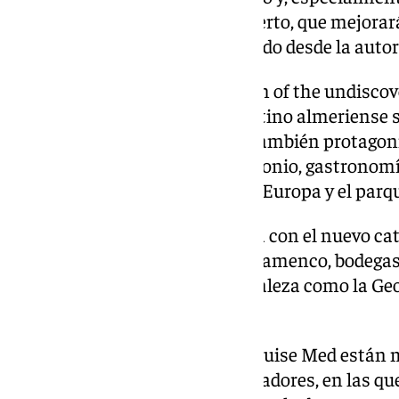
infraestructuras de nuestro puerto, que mejorar
proyectos que hemos emprendido desde la autori
La campaña ‘Almeria the charm of the undiscove
desconocido’–, con la que el destino almeriense
Europe 2023 en Hamburgo es también protagoni
destino «rico en cultura, patrimonio, gastronomía
encuentra «el único desierto de Europa y el parq
Esta campaña se complementa con el nuevo catá
incluye rutas monumentales, flamenco, bodegas
escenarios de películas y naturaleza como la Geo
pasajeros «descubran Almería».
Las dos jornadas de Seatrade Cruise Med están
trabajo con navieras y touroperadores, en las qu