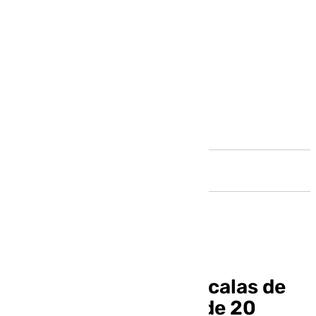
Andalucía
El puerto prevé 40 escalas de
cruceros de la mano de 20