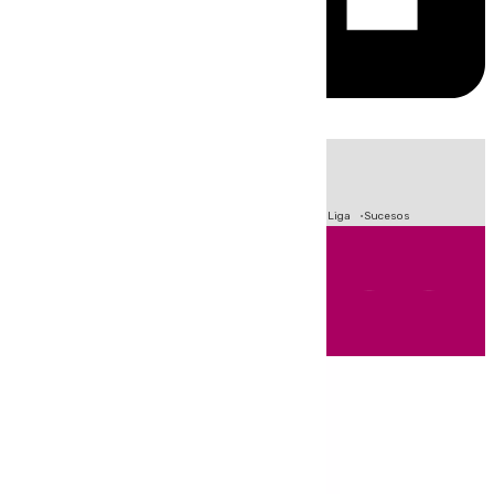
HOY
|
Fútbol
Primera División
Crisis Migratoria en Ceuta
LaLiga
Sucesos
Andalucía