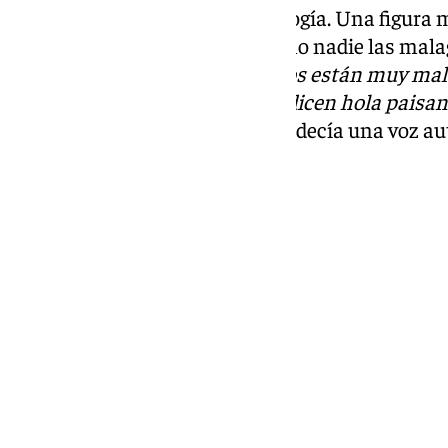
Coín, Alhaurin el Grande o Almogía. Una figura 
Ángel de Alora, que dominó como nadie las mal
medio siglo aquello
«los caminos están muy malo
encuentran dos carreteros/ se dicen hola paisa
cómo están esos pantanos».
Lo decía una voz au
sigue.