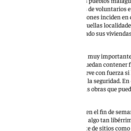
el foco, lógicamente, de aquellos pueblos malag
enfangada. Por fortuna, equipos de voluntarios 
Además, desde las administraciones inciden en 
ayudas para los afectados en aquellas localida
sido una realidad y han destrozado sus viviendas
vivir con tranquilidad.
Aunque hay cuestiones que son muy importante
infraestructuras hídricas que puedan contener f
preguntándose cada vez que llueve con fuerza si
la casa o si habrá que temer por la seguridad. En
cuestionan si son urgentes estas obras que pued
situación adversa.
Un quejío real que viene al pelo en el fin de se
Mundial del Flamenco
, si es que algo tan libér
una fecha en el calendario. Gente de sitios com