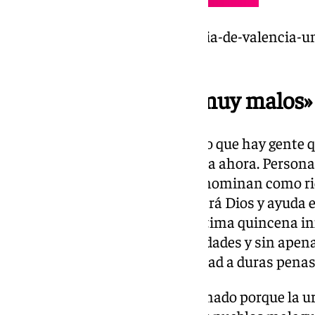
https://www.101tv.es/la-tragedia-de-valencia-u
dana-de-malaga/
«Los caminos están muy malos»
Eso en lo positivo, en lo negativo que hay gente 
todo desde el 29 de octubre hasta ahora. Person
ese colectivo que los medios denominan como ri
humildes a las que por les costará Dios y ayuda
reportajes de 101TV llevan la última quincena 
dramáticas, gente con enfermedades y sin apena
intentando volver a la normalidad a duras penas
Todo ello además está condicionado porque la u