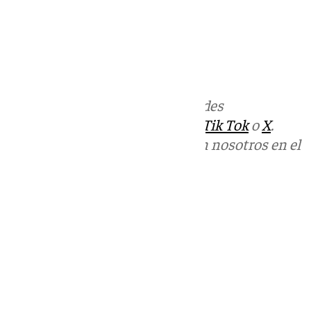
Más noticias de
101TV
en las redes
sociales:
Instagram
,
Facebook
,
Tik Tok
o
X
.
Puedes ponerte en contacto con nosotros en el
correo
informativos@101tv.es
Tags:
Últimas noticias