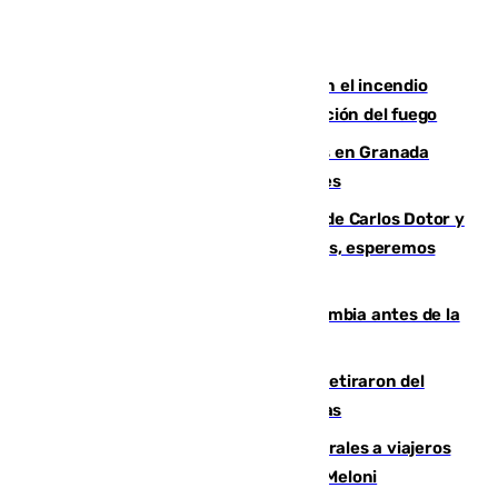
Activado el nivel 2 de emergencia en el incendio
forestal de Niebla por la compleja evolución del fuego
Controlado un incendio de rastrojos en Granada
junto a la autovía y al Callejón de Nogales
Juanfran Funes, sobre las lesiones de Carlos Dotor y
Fernando Calero: “Estamos preocupados, esperemos
que no sea nada”
Felipe VI refuerza los lazos con Colombia antes de la
llegada del nuevo presidente
Fernando Calero y Carlos Dotor se retiraron del
encuentro contra el Ceuta con molestias
España restablece controles temporales a viajeros
procedentes de Italia como repuesta a Meloni