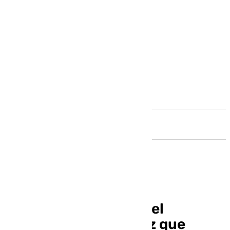
Andalucía
El quejío constante del
Guadalhorce cada vez que