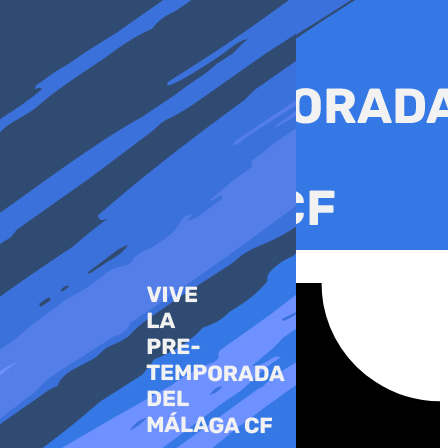
Ir
al
contenido
Tiktok