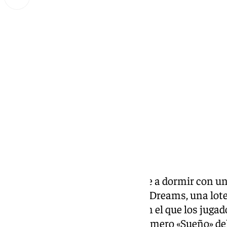
Miguel Alfonso
lunes, 7 octubre 2024, 22:32
Compartir:
Un malagueño se irá esta noche a dormir con un
bancaria gracias al sorteo Euro Dreams, una lot
formato de sorteo tradicional en el que los juga
seis números del 1 al 40 y un número «Sueño» del 