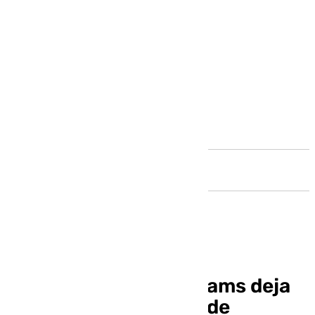
Andalucía
El sorteo de Euro Dreams deja
en Málaga un premio de