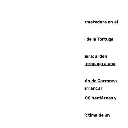
El año 2007, una generación muy prometedora en el
mundo del fútbol
Incendio forestal en el paraje Monte de la Tortuga
de Málaga
Incendio en un vertedero de Antequera: arden
chatarra, muebles y palets y el fuego se propaga a una
zona de monte
Las Palmas conquista el Trofeo Ramón de Carranza
y somete a un Cádiz que no termina de arrancar
El incendio de Niebla alcanza las 8.000 hectáreas y
mantiene desalojadas a 474 personas
El tenista checho Lehecka, nueva víctima de un
Rafa Jódar que está siendo imparable