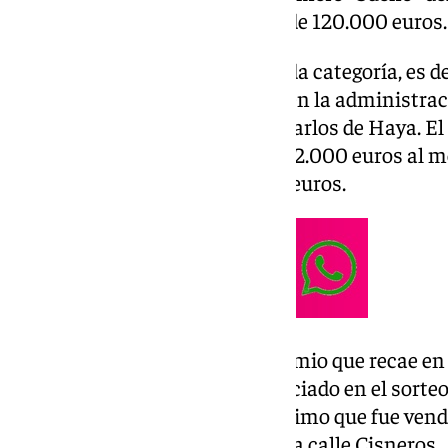
dejado en la capital un premio de 120.000 euros.
Se trata de un premio de segunda categoría, es d
aciertos, y que ha sido vendido en la administra
Málaga, situada en la avenida Carlos de Haya. E
así una dotación económica de 2.000 euros al m
alcanzando la cifra de 120.000 euros.
Con este es el segundo gran premio que recae en 
semanas, siendo el último agraciado en el sorteo
premio de 600.000 euros al décimo que fue vend
número 4, ubicada en la céntrica calle Cisneros.