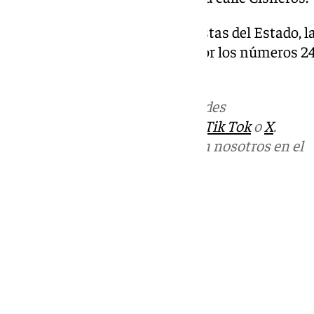
Según informa Loterías y Apuestas del Estado, 
noche ha sido la conformada por los números 24, 3
número ‘Sueño’.
Más noticias de
101TV
en las redes
sociales:
Instagram
,
Facebook
,
Tik Tok
o
X
.
Puedes ponerte en contacto con nosotros en el
correo
informativos@101tv.es
Tags:
Últimas noticias