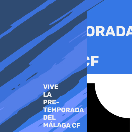
Ir
al
contenido
Tiktok