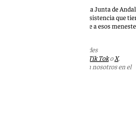
La consejera ha asegurado que la Junta de Andal
revisión de las necesidades de asistencia que tie
de Málaga”, de forma que en base a esos meneste
que tendrá el hospital.
Más noticias de
101TV
en las redes
sociales:
Instagram
,
Facebook
,
Tik Tok
o
X
.
Puedes ponerte en contacto con nosotros en el
correo
informativos@101tv.es
Tags:
Últimas noticias