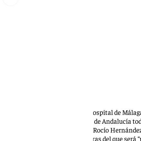
Miguel Alfonso
viernes, 27 septiembre 2024, 16:17
Compartir:
El futuro del que será el tercer hospital de Má
interrogantes a los que la Junta de Andalucía to
Consejera de Salud y Consumo
, Rocío Hernández
concreta para el inicio de las obras del que será