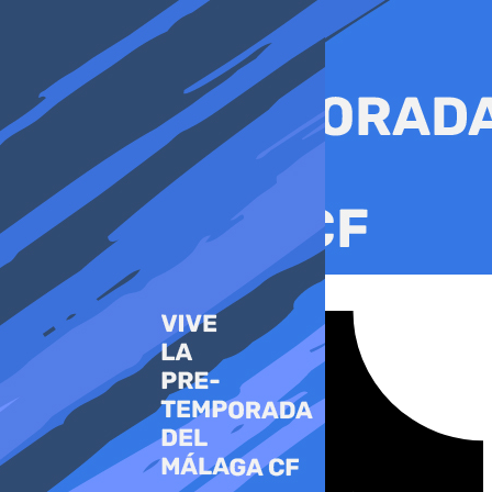
Ir
al
contenido
Tiktok