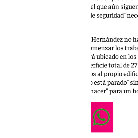
nivel del país y de Europa», y en el que aún sigu
todos los requisitos jurídicos y de seguridad” ne
consejera.
Ante la pregunta de los medios, Hernández no h
referencia de cuándo podrían comenzar los trab
complejo hospitalario que estará ubicado en lo
Civil y que contará con una superficie total de 
cuales 197.600 estarán dedicados al propio edifi
manifestado que el proyecto “no está parado” s
procedimientos y trámites que hacer” para un h