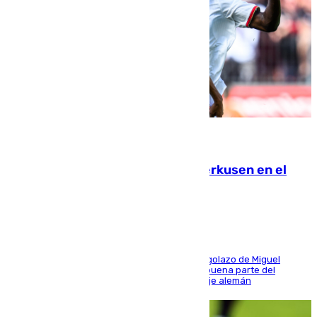
08.08.2026
El Sevilla se desinfla ante el Leverkusen en el
último ensayo (1-2)
El conjunto de Luis García se adelantó con un golazo de Miguel
Sierra y ofreció buenas sensaciones durante buena parte del
encuentro, pero acabó cediendo ante el empuje alemán