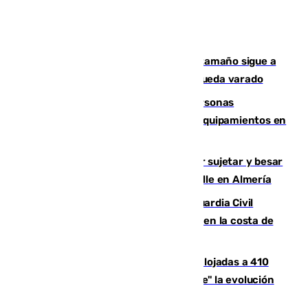
Susto en Marbella: un atún de gran tamaño sigue a
un bañista hasta la orilla de la playa y queda varado
Emvisesa refuerza la atención a personas
vulnerables con cesión de viviendas y equipamientos en
Sevilla
Condenado a dos años de cárcel por sujetar y besar
a una menor tras abordarla en plena calle en Almería
Persecución en Punta Umbría: la Guardia Civil
interviene más de 800 kilos de cocaína en la costa de
Huelva
El incendio de Niebla mantiene desalojadas a 410
personas que siguen con "incertidumbre" la evolución
del viento