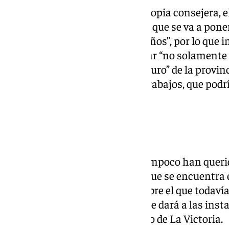
Y es que según palabras de la propia consejera, e
obra de ingeniería hospitalaria” que se va a pon
los últimos prácticamente 50 años”, por lo que i
buena planificación” para contar “no solamente
sino con las necesidades del futuro” de la provin
concretar en los inicios de los trabajos, que pod
ejecución de unos 60 meses.
Hospital Pascual
Desde la Consejería de Salud tampoco han quer
sobre la situación actual en la que se encuentra 
cierre a comienzos de 2021 y sobre el que todaví
de apertura como el uso que se le dará a las ins
hospitalario ubicado en el barrio de La Victoria.