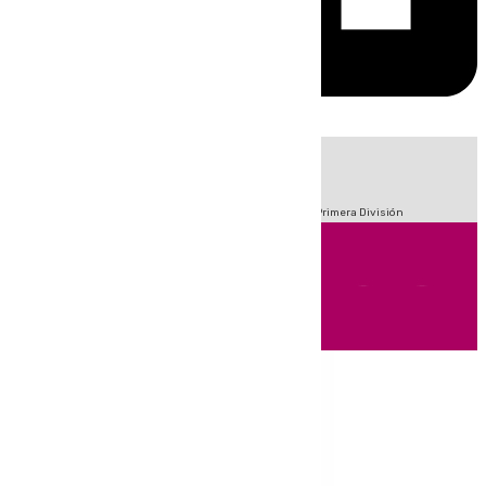
HOY
|
Fútbol
Sucesos
Crisis Migratoria en Ceuta
LaLiga
Primera División
Andalucía