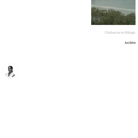
Chubascos en Málaga.
Archivo
Blanca Guerrero
viernes, 12 junio 2026, 21:08
Compartir: