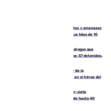
Detenido en Estepona por malos tratos y amenazas
de muerte a su pareja en presencia de sus hijos de 10
años y 11 meses
Desarticulada una red de tráfico de drogas que
introducía la mercancía desde Marruecos: 57 detenidos,
cuatro de ellos en Andalucía
Ferrán Torres, nombrado embajador de la
Comunidad Valenciana tras convertirse en el héroe del
Mundial
Andalucía sigue asfixiada por el calor: siete
provincias, en alerta por temperaturas de hasta 40
grados