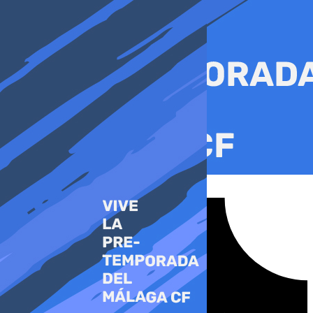
Ir
al
contenido
Tiktok