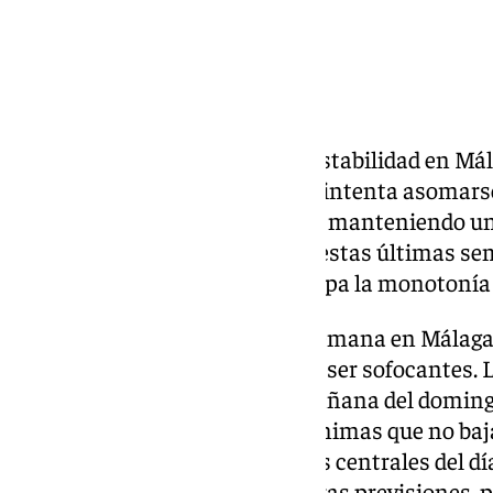
Días de sol, cielos despejado y estabilidad en Má
jornada del domingo. El verano intenta asomarse 
puertas del cambio de estación, manteniendo u
que hemos estado disfrutando estas últimas sem
jornada del domingo la que rompa la monotonía
El pronóstico para este fin de semana en Málaga
termómetros, que no llegarán a ser sofocantes. 
pero únicamente durante la mañana del doming
seguirán siendo cálidas con mínimas que no baja
temperatura media en las horas centrales del día
fin de semana, según las primeras previsiones, p