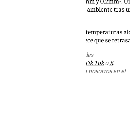
algunos chubascos débiles -0.5mm y 0.2mm-. Un
los malagueños y refrescarán el ambiente tras 
que parecía no dar tregua.
Aunque a principios de mes las temperaturas alc
cambio de estación todavía parece que se retra
Más noticias de
101TV
en las redes
sociales:
Instagram
,
Facebook
,
Tik Tok
o
X
.
Puedes ponerte en contacto con nosotros en el
correo
informativos@101tv.es
Tags:
Últimas noticias