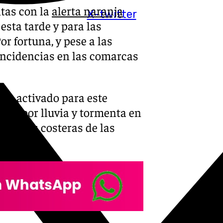
ntas con la
alerta naranja
X-twitter
 esta tarde y para las
r fortuna, y pese a las
 incidencias en las comarcas
 ha activado para este
illo por lluvia y tormenta en
as zonas costeras de las