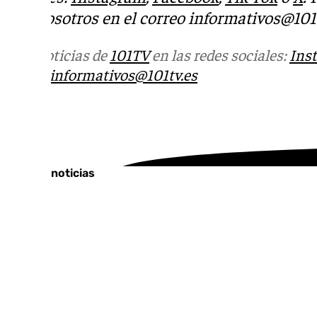
con nosotros en el correo
informativos@101t
Más noticias de
101TV
en las redes sociales:
Ins
correo
informativos@101tv.es
Tags:
Últimas noticias