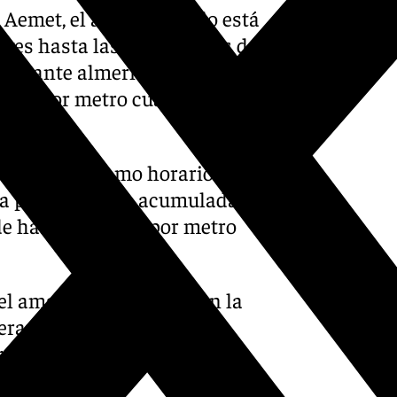
 Aemet, el aviso amarillo está
ueves hasta las 08.00 horas de
y levante almeriense por
itros por metro cuadrado en
n el mismo tramo horario la
na precipitación acumulada
e hasta 25 litros por metro
l amarillo, se localiza en la
peran precipitaciones que
rado en una hora hasta las