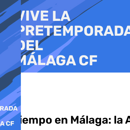
Ir
al
contenido
El tiempo en Málaga: la 