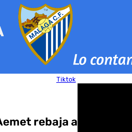
Tiktok
Aemet rebaja a alerta amar