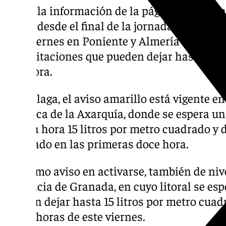
Según la información de la página web de la
activo desde el final de la jornada de este j
este viernes en Poniente y Almería Capital 
precipitaciones que pueden dejar hasta 15 l
una hora.
En Málaga, el aviso amarillo está vigente e
comarca de la Axarquía, donde se espera u
en una hora 15 litros por metro cuadrado y d
cuadrado en las primeras doce hora.
El último aviso en activarse, también de nive
provincia de Granada, en cuyo litoral se es
pueden dejar hasta 15 litros por metro cuad
08,00 horas de este viernes.