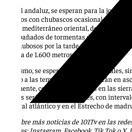
A nivel andaluz, se esperan para la jornada 
nubosos con chubascos ocasionales, más pr
litoral mediterráneo oriental, donde podrían
acompañados de tormentas de madrugada, t
poco nubosos por la tarde. Además, se prevé
encima de 1.600 metros.
Asimismo, se esperan brumas matinales, sin
cuanto a las temperaturas, estas irán en as
localmente, con heladas débiles en las sierr
vientos serán flojos y variables, con inter
el litoral atlántico y en el Estrecho de mad
Descubre más noticias de 101Tv en las rede
sociales:
Instagram
,
Facebook
,
Tik Tok
o
X
.