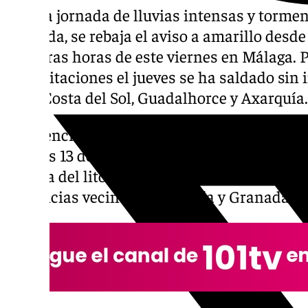
Tras la jornada de lluvias intensas y torme
activada, se rebaja el aviso a amarillo desde
primeras horas de este viernes en Málaga. Po
precipitaciones el jueves se ha saldado sin
de la Costa del Sol, Guadalhorce y Axarquía.
La Agencia Estatal de Meteorología (Aemet)
viernes 13 de diciembre avisos de nivel amar
la zona del litoral de Málaga y también en l
provincias vecinas de Almería y Granada.