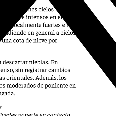
de este viernes cielos
obables e intensos en el
 ser localmente fuertes e ir
endiendo en general a cielos
 una cota de nieve por
 descartar nieblas. En
censo, sin registrar cambios
as orientales. Además, los
valos moderados de poniente en
rugada.
s
 Puedes ponerte en contacto