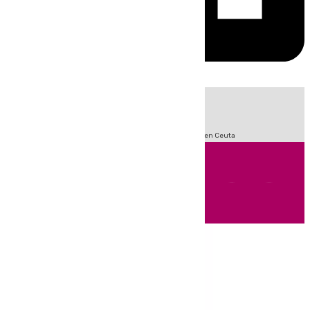
HOY
|
Sucesos
Fútbol
Incendios
LaLiga
Crisis Migratoria en Ceuta
Andalucía