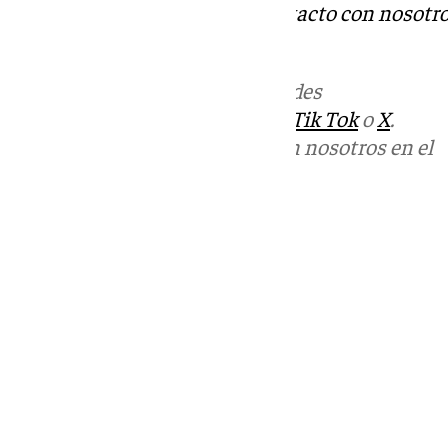
Tok
o
X
. Puedes ponerte en contacto con nosotro
informativos@101tv.es
Más noticias de
101TV
en las redes
sociales:
Instagram
,
Facebook
,
Tik Tok
o
X
.
Puedes ponerte en contacto con nosotros en el
correo
informativos@101tv.es
Tags:
Últimas noticias