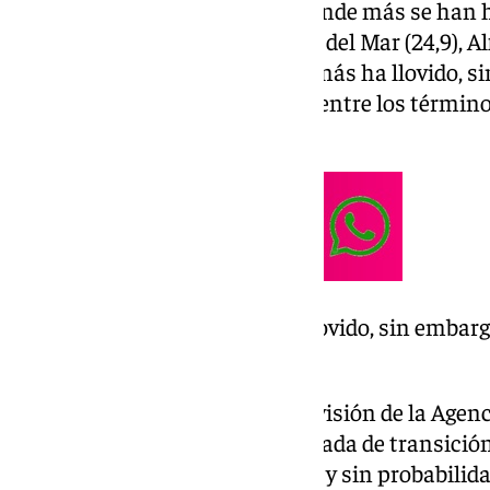
durante la jornada del lunes, donde más se han 
localidades de Ojén (29,8), Torre del Mar (24,9), A
Torrox (23,6). El enclave donde más ha llovido, s
Reales de Sierra Bermeja (34,3), entre los térmi
Casares y Genalguacil.
El enclave donde más ha llovido, sin embarg
Sierra Bermeja (34,3)
Dejada atrás la borrasca, la previsión de la Agen
este martes es que sea una jornada de transici
despejados en toda la provincia y sin probabilid