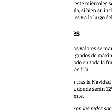
de transición porque a partir de este miércoles s
atlántico irrumpa en la Península, si bien su in
hasta últimas horas del miércoles y a lo largo del
Temperaturas estables
En cuanto a las temperaturas, los valores se ma
estas jornadas pasadas, con 18º grados de máxim
durante la noche. Del mismo modo en toda la fr
la noche sí que podrá ser algo más fría.
Por su parte, este primer martes tras la Navidad a
interiores de Ronda y Antequera, donde serán 1
grados de mínima respectivamente.
Descubre más noticias de 101Tv en las redes soc