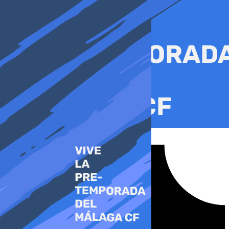
Ir
al
contenido
Tiktok