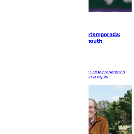
10.08.2026
La ‘delicatessen’ de Isco en la pretemporada:
pisadita y cañito ante el Bournemouth
El malagueño sigue mejorando sus sensaciones en la preparación
veraniega con minutos de calidad ante el conjunto inglés