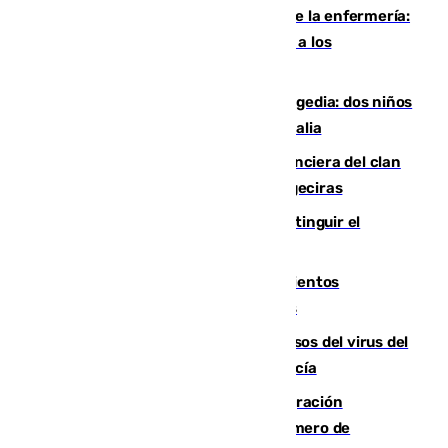
Buenas noticias para el Málaga desde la enfermería:
Juan Cruz se incorpora con normalidad a los
entrenamientos
Una venganza familiar acaba en tragedia: dos niños
y un adulto mueren en una piscina en Italia
Golpe definitivo a la estructura financiera del clan
de los hermanos Sánchez Castro en Algeciras
Se refuerzan los operativos para extinguir el
incendio en Niebla (Huelva)
El eclipse aumentará los desplazamientos
adicionales en carretera en 1,5 millones
La Junta confirma cinco nuevos casos del virus del
Nilo y suma ya un total de 26 en Andalucía
Italia y Dinamarca critican la "inmigración
descontrolada" y piden aumentar el número de