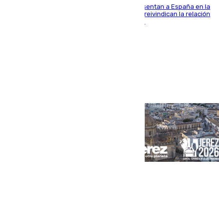
El Rey y el ministro José Manuel Albares representan a España en la
ceremonia de transmisión del mando en Cali y reivindican la relación
de "amistad y fraternidad" entre ambos países
Portada
Andalucía
Sevilla