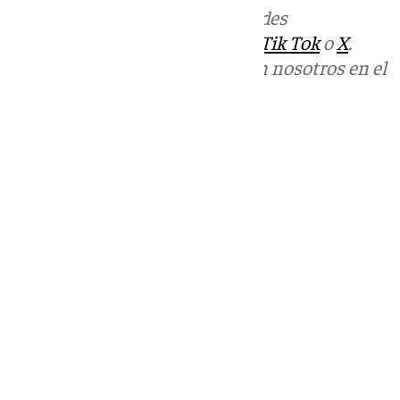
Más noticias de
101TV
en las redes
sociales:
Instagram
,
Facebook
,
Tik Tok
o
X
.
Puedes ponerte en contacto con nosotros en el
correo
informativos@101tv.es
Tags:
Últimas noticias