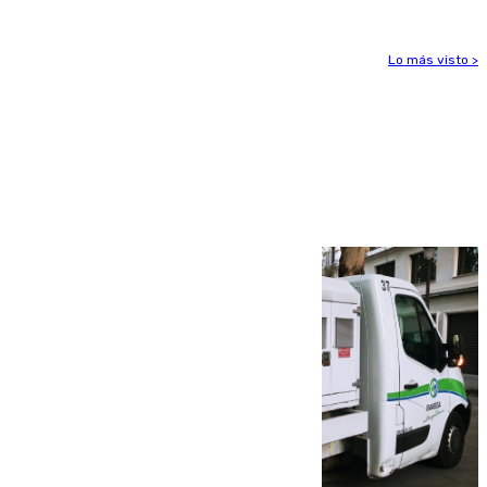
Lo más visto >
Más noticias
Ver más >