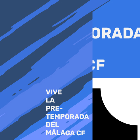
Ir
al
contenido
Tiktok