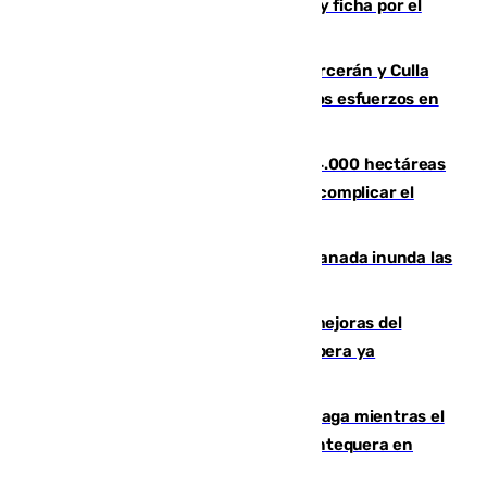
Luca Zidane rompe con el Granada y ficha por el
Leganés
Incendios de Castellón: Sierra Engarcerán y Culla
evolucionan positivamente y centran los esfuerzos en
Tírig
El incendio de Niebla ya supera las 4.000 hectáreas
afectadas y "se espera que se vuelva a complicar el
fuego"
Una tormenta en la provincia de Granada inunda las
calles de Puebla de Don Fadrique
La inversión del Ayuntamiento en mejoras del
entorno del Prado de San Sebastián supera ya
1.600.000 euros
El taró tiñe de niebla la costa de Málaga mientras el
calor se concentra en el interior con Antequera en
aviso amarillo