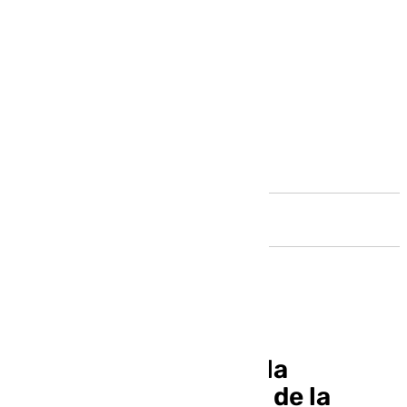
Andalucía
El vídeo completo de la
meticulosa maniobra de la