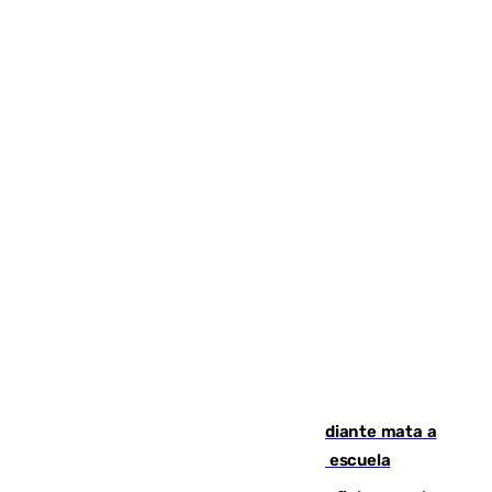
Desastre en Tailandia: un joven estudiante mata a
tiros a sus abuelo y a profesores en una escuela