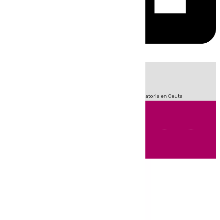
HOY
|
Fútbol
Sucesos
LaLiga
Primera División
Crisis Migratoria en Ceuta
Andalucía