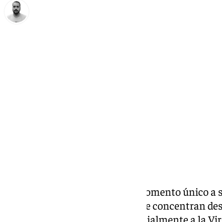
Pedro Jiménez
martes, 31 marzo 2026, 18:48
Compartir:
La Cofradía del Rocío deja un momento único a s
Pobres. Allí devotos y curiosos se concentran de
las dos imágenes, aunque especialmente a la Virg