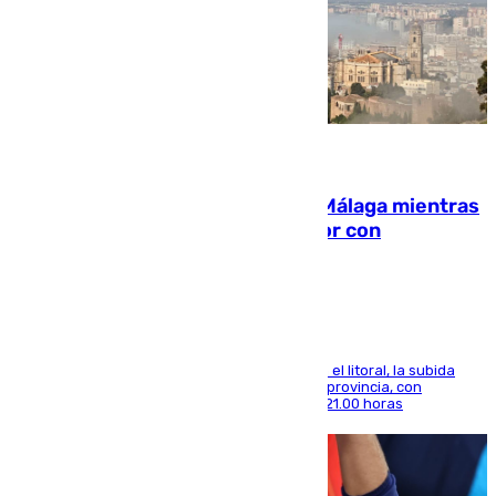
08.08.2026
El taró tiñe de niebla la costa de Málaga mientras
el calor se concentra en el interior con
Antequera en aviso amarillo
Mientras se alivia la sensación de bochorno en el litoral, la subida
térmica se notará sobre todo en el norte de la provincia, con
máximas que rozarán los 38 grados hasta las 21.00 horas