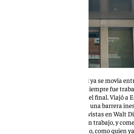
Con apenas catorce años, David ya se movía entr
y lápices de color. «Mi fantasía siempre fue trab
un objetivo que persiguió hasta el final. Viajó a
oportunidades y allí se topó con una barrera ine
pasar un largo proceso de entrevistas en Walt 
sabía hablar inglés. Me quedé sin trabajo, y com
lavandería», dice sin dramatismo, como quien ya