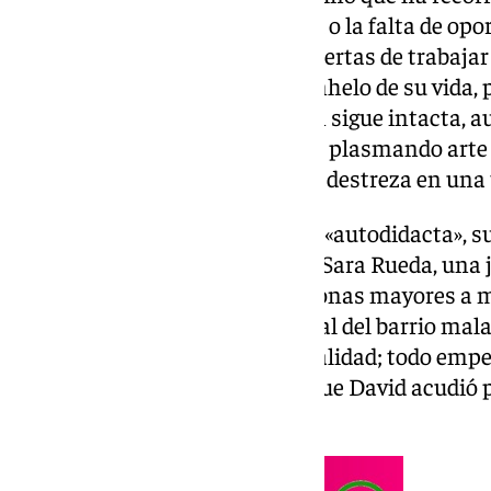
obstáculos como la precariedad o la falta de opo
fácil. De joven, se quedó a las puertas de trabaj
de cuentos infantiles, el gran anhelo de su vida, 
la capital malagueña, su ilusión sigue intacta,
es que después de toda una vida plasmando arte
a dibujar con una sorprendente destreza en una 
Aunque se considera un artista «autodidacta», su
digital ha nacido de la mano de Sara Rueda, una
Bellas Artes, que enseña a personas mayores a 
electrónicos en un pequeño local del barrio ma
de ambos se cruzaron por casualidad; todo emp
copistería de La Alameda, a la que David acudió 
que pudieran publicar su libro.