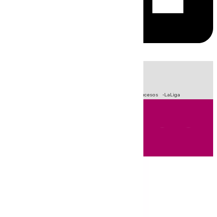
HOY
|
Fútbol
Primera División
Crisis Migratoria en Ceuta
Sucesos
LaLiga
Andalucía