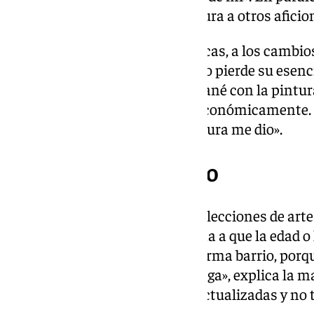
experiencia enseñando caricatura a otros aficio
Pese a las dificultades económicas, a los cambios
ha ido quitando piezas, David no pierde su esenc
un caballito dibujado. «Lo que gané con la pintur
como para crecer muchísimo económicamente. 
conformarme con lo que la pintura me dio».
La ‘tablet’ como lienzo
Las clases de Sara son más que lecciones de arte
barrio, de gente que no se resigna a que la edad 
dejen atrás. «También es una forma barrio, porqu
y los comercios de aquí, de Málaga», explica la m
personas mayores estén más actualizadas y no 
del nieto o del hijo».