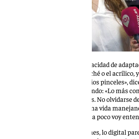
Sara admira su talento y su capacidad de adapta
materiales, desde el óleo, el guaché o el acrílico, y
plumillas y hasta crea sus propios pinceles», dice
sorprendido ante ese nuevo mundo: «Lo más com
tablet es aprender los comandos. No olvidarse d
quita lo otro. Después de toda una vida manejando
papel, imagínate… Pero poquito a poco voy enten
En un mundo donde, en ocasiones, lo digital par