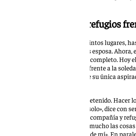
pasado.
Málaga y el arte, sus refugios fre
El destino lo llevó a vivir en distintos lugares,
se instaló en Málaga junto a sus esposa. Ahora, e
enfermedad cambió su vida por completo. Hoy ella
al arte como tabla de salvación frente a la sole
David, confiesa emocionado que su única aspirac
sobrellevar la soledad.
«Quiero trabajar para estar entretenido. Hacer lo
clientes, para sentirme menos solo», dice con se
los bocetos y los cuadernos son compañía y refugi
cuentos infantiles: «Me gustan mucho las cosas i
con eso. Siempre lo llevé dentro de mí». En para