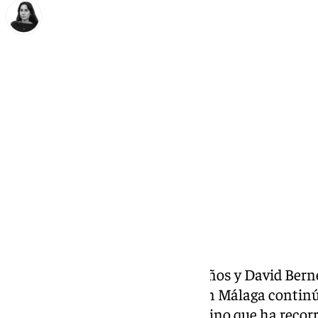
Elena Lozano
martes, 11 noviembre 2025, 08:10
Compartir:
No hay edad para perseguir sueños y David Berne 
años, este argentino afincado en Málaga continú
dibujo y la pintura. El largo camino que ha reco