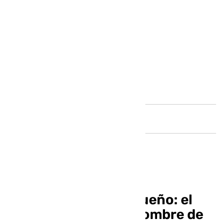
Andalucía
El Walt Disney malagueño: el
sueño de David, un hombre de