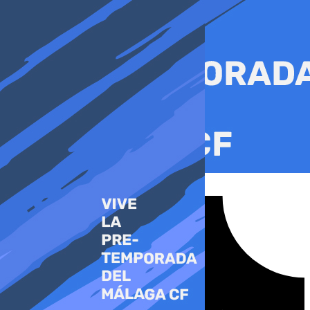
Ir
al
contenido
Tiktok