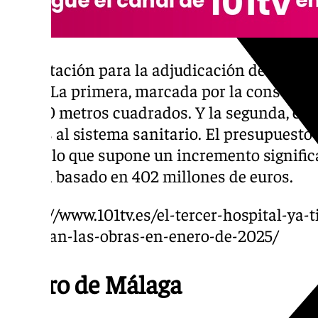
La licitación para la adjudicación de las ob
fases. La primera, marcada por la construc
63.000 metros cuadrados. Y la segunda, el h
camas al sistema sanitario. El presupuesto 
euros, lo que supone un incremento significa
estaba basado en 402 millones de euros.
https://www.101tv.es/el-tercer-hospital-y
licitaran-las-obras-en-enero-de-2025/
Metro de Málaga