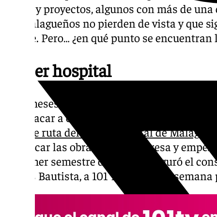
Obras y proyectos, algunos con más de una
los malagueños no pierden de vista y que s
debate. Pero… ¿en qué punto se encuentran 
Tercer hospital
Diez meses después de que la Junta de Andal
para sacar a concurso las obras, parece que
hoja de ruta del tercer hospital de Málaga
. 
adjudicar las obras a una empresa y empezar
el primer semestre de 2025», aseguró el cons
Carlos Bautista, a 101 Televisión la semana