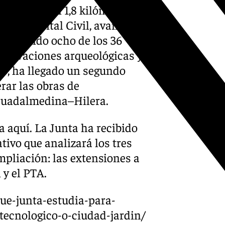
 contará con 1,8 kilómetros
n el Hospital Civil, avanzan
consumido ocho de los 36
excavaciones arqueológicas y
ho, ha llegado un segundo
rar las obras de
 Guadalmedina–Hilera.
 aquí. La Junta ha recibido
tivo que analizará los tres
ampliación: las extensiones a
 y el PTA.
que-junta-estudia-para-
ecnologico-o-ciudad-jardin/