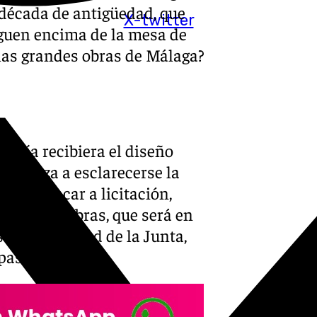
 década de antigüedad, que
X-twitter
iguen encima de la mesa de
las grandes obras de Málaga?
ucía recibiera el diseño
 empieza a esclarecerse la
«Queda sacar a licitación,
 con las obras, que será en
ejero de Salud de la Junta,
 pasada.