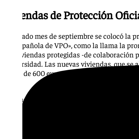
Viviendas de Protección Ofici
El pasado mes de septiembre se colocó la pr
city
española de VPO», como la llama la pr
530 viviendas protegidas -de colaboración p
Universidad. Las nuevas viviendas, que se a
medio de 600 euros mensuales, no se entre
2026.
En el acto de colocación de la primera piedr
Torre confirmó que «el Plan de Vivienda el
avanza a buen ritmo con la construcción y 
protegidas, de las 4.100 previstas hasta 202