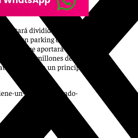
ras estará dividida en dos
ción de un parking de más de
ospital, que aportará 815
será de 700 millones de
tivo, ya que en un principio
a-tiene-un-rumbo-marcado-