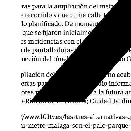
Las obras para la ampliación del metro, que
más de recorrido y que unirá calle Hilera co
según lo planificado. De momento, se han 
meses que se fijaron inicialmente para las 
posibles incidencias con el terreno. De hec
equipo de pantalladoras que permitirá acele
construcción del túnel en el primer tramo
La ampliación del Metro de Málaga no acaba
seis ofertas para redactar el estudio informa
corredores prioritarios de cara a la futura 
El Palo-Rincón de la Victoria; Ciudad Jardín
https://www.101tv.es/las-tres-alternativas-
ampliar-metro-malaga-son-el-palo-parque-t