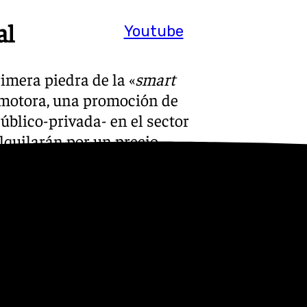
al
Youtube
imera piedra de la «
smart
omotora, una promoción de
úblico-privada- en el sector
lquilarán por un precio
garán hasta diciembre de
a de estas 530 VPO, de la
aborado por el Ayuntamiento
promoción de 2.224 viviendas
7».