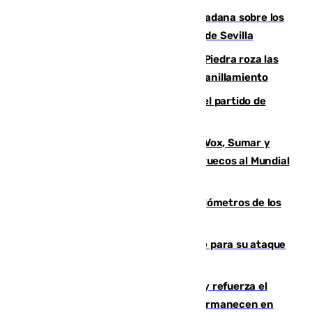
PSOE y Vox critican la consulta ciudadana sobre los
toldos que ha lanzado el Ayuntamiento de Sevilla
La laguna malagueña de Fuente de Piedra roza las
30.000 parejas de flamencos antes del anillamiento
Sigue en directo la retransmisión del partido de
pretemporada Málaga-Al-Arabi
La crisis migratoria de Ceuta une a Vox, Sumar y
Podemos contra la candidatura de Marruecos al Mundial
2030
Diputación limpia de residuos 170 kilómetros de los
principales caminos del Rocío en Sevilla
El Real Madrid ficha a Yan Diomande para su ataque
por 125 millones
El Gobierno instala duchas y baños y refuerza el
CETI para los miles de migrantes que permanecen en