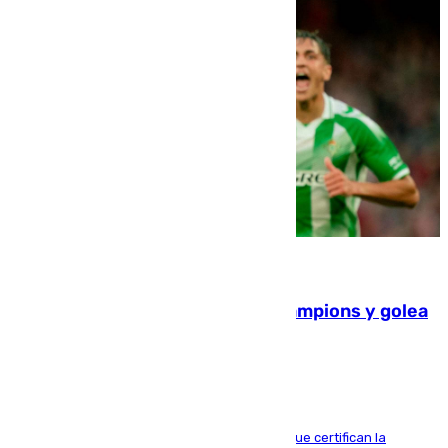
06.08.2026
El Betis supera el examen de Champions y golea
al Arsenal en Dublín (1-3)
Riquelme, Deossa y Fornals firman los tantos que certifican la