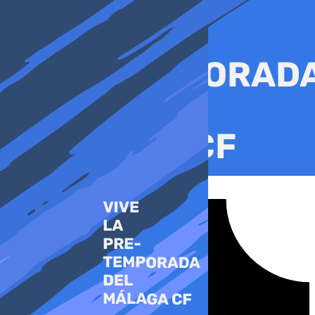
Ir
al
contenido
Tiktok