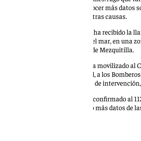
municipales, a la espera de conocer más datos so
muerte natural o han influido otras causas.
A las 13.40 horas el teléfono 112 ha recibido la l
divisaba un cuerpo flotando en el mar, en una zon
frente a la calle Red en la playa de Mezquitilla.
Desde la sala coordinadora se ha movilizado al
Sanitarias 061, a la Policía Local, a los Bomberos 
ha activado a uno de sus grupos de intervención, 
Fuentes de la Guardia Civil han confirmado al 112
de momento hayan trascendido más datos de las
este suceso
(Habrá ampliación)