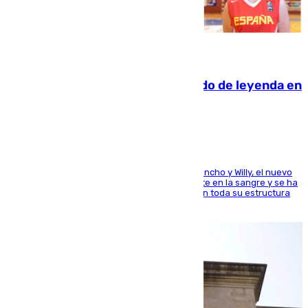
06.08.2026
La familia Hernangómez: un legado de leyenda en
el mundo del baloncesto
Desde los padres hasta la hermana junto a Francho y Willy, el nuevo
jugador del Unicaja lleva este magnífico deporte en la sangre y se ha
ido inculcando de generación en generación en toda su estructura
familiar