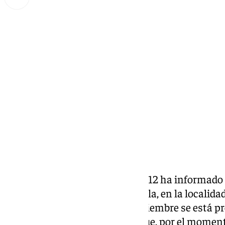
Miguel Alfonso
lunes, 3 noviembre 2025, 14:49
Compartir:
El servicio de Emergencias del 112 ha informado
muerta en la playa de Mezquitilla, en la localida
mediodía de este lunes 3 de noviembre se está p
cadáver de esta persona de la que, por el mome