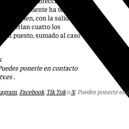
 la grada. La dirección
, pero finalmente ha tenido
 Ahora bien, con la salida de
que serían cuatro los
ra un puesto, sumado al caso
s
 Puedes ponerte en contacto
v.es
.
tagram
,
Facebook
,
Tik Tok
o
X
. Puedes ponerte en 