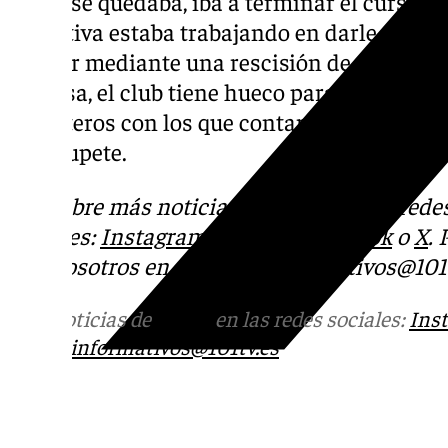
que si se quedaba, iba a terminar el curso en
deportiva estaba trabajando en darle salida
que ser mediante una rescisión de contrato.
Moussa, el club tiene hueco para fichar, aun
delanteros con los que contaría Pellicer pa
de Chupete.
Descubre más noticias de 101Tv en las rede
sociales:
Instagram
,
Facebook
,
Tik Tok
o
X
.
con nosotros en el correo
informativos@101t
Más noticias de
101TV
en las redes sociales:
Ins
correo
informativos@101tv.es