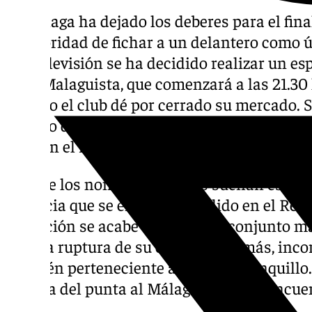
El Málaga ha dejado los deberes para el fina
la prioridad de fichar a un delantero como ú
101 Televisión se ha decidido realizar un esp
Área Malaguista, que comenzará a las 21.30 
cuando el club dé por cerrado su mercado. S
minuto de lo que ocurra en las oficinas de L
pase en el resto de la categoría.
Uno de los nombres que más suenan es de Al
Valencia que se encuentra cedido en el Real
operación se acabe cerrando, el conjunto m
para la ruptura de su cesión y, además, inc
también perteneciente al cuadro blanquillo.
llegada del punta al Málaga, quien se encue