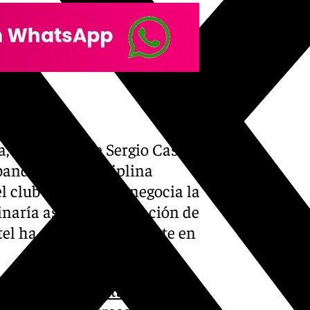
a, el nombre de Sergio Castel
bandonar la disciplina
l club blanquiazul negocia la
inaría así una vinculación de
el ha sido decepcionante en
ileño que no contaba con él
y,