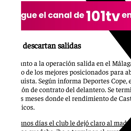
No se descartan salidas
En cuanto a la operación salida en el Málag
era uno de los mejores posicionados para a
malaguista. Según informa Deportes Cope, e
rescisión de contrato del delantero. Se term
apenas meses donde el rendimiento de Cast
Martiricos.
Hace unos días el club le dejó claro al madr