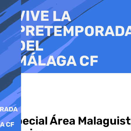
Ir
al
contenido
Especial Área Malaguist