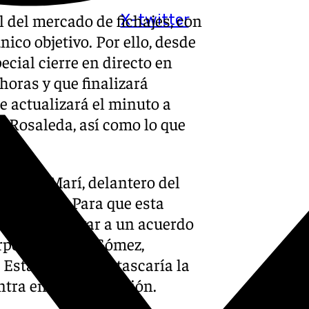
l del mercado de fichajes, con
X-twitter
nico objetivo. Por ello, desde
ecial cierre en directo en
horas y que finalizará
e actualizará el minuto a
a Rosaleda, así como lo que
berto Marí, delantero del
 Zaragoza. Para que esta
año debe llegar a un acuerdo
orporar a Dani Gómez,
 Esta salida desatascaría la
ntra en mejor posición.