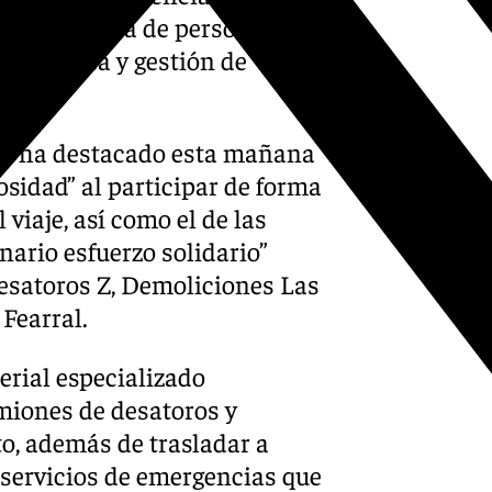
 la búsqueda de personas
 logística y gestión de
da, ha destacado esta mañana
rosidad” al participar de forma
 viaje, así como el de las
ario esfuerzo solidario”
Desatoros Z, Demoliciones Las
Fearral.
rial especializado
miones de desatoros y
to, además de trasladar a
 servicios de emergencias que