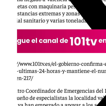
furgonetas con maquinaria pesada especiali
circunstancias extremas y zonas de difícil
material sanitario y varias toneladas de ay
https://www.101tv.es/el-gobierno-confirma-
en-las-ultimas-24-horas-y-mantiene-el-num
dana-en-217/
El Centro Coordinador de Emergencias del 1
malagueño de especialistas la localidad va
donde ya han empezado a apoyar a los servi