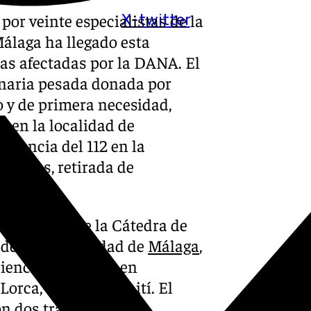
or veinte especialistas de la
X-twitter
álaga ha llegado esta
nas afectadas por la DANA. El
inaria pesada donada por
o y de primera necesidad,
s en la localidad de
rgencia del 112 en la
istros, retirada de
r expertos de la Cátedra de
 de la Universidad de
Málaga
,
iencia de trabajo en
Lorca, Turquía y Haití. El
n dos tráiler y cuatro