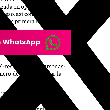
zada en operar bajo
 acceso, así como abundante
uda de primera necesidad.
el-rescate-de124-personas-
ero-de-fallecidos-por-la-
12 asignó ayer al grupo
lenciana de Massanassa,
cios de emergencias,