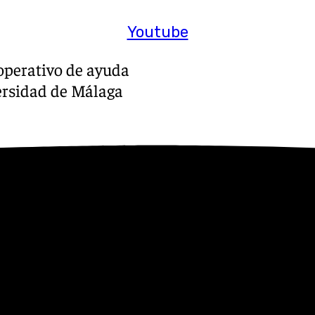
Youtube
operativo de ayuda
ersidad de Málaga
e Málaga, coordinados por la
rofes, se movilizaron ayer
uministros destinados a las
la Escuela de Ingenierías
onetas con productos de
los de higiene personal.