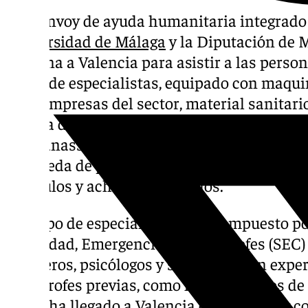
Un convoy de ayuda humanitaria integrado p
Universidad de Málaga
y la Diputación de M
mañana a Valencia para asistir a las perso
grupo de especialistas, equipado con maqu
siete empresas del sector, material sanitari
trabaja desde primera hora de este miércole
Massanassa, apoyando al dispositivo de eme
búsqueda de personas, distribución de sumin
vehículos y achique de sótanos.
El grupo de especialistas está compuesto po
Seguridad, Emergencias y Catástrofes (SEC)
bomberos, psicólogos y sanitarios con exper
catástrofes previas, como los terremotos de 
grupo ha llegado a Valencia en un convoy co