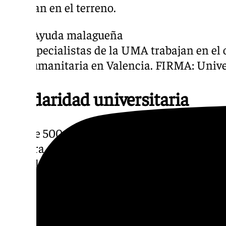
trabajan en el terreno.
Especialistas de la UMA trabajan en el 
humanitaria en Valencia. FIRMA: Univ
Solidaridad universitaria
Más de 500 voluntarios de la Universidad d
Cátedra de Seguridad, Emergencias y Catást
para clasificar y empaquetar toneladas de s
víctimas de la DANA. Desde los talleres de 
Industriales, los voluntarios llenaron furg
primera necesidad como agua, leche y artícu