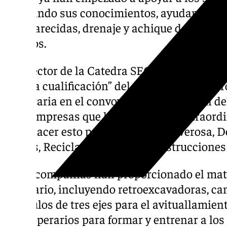
aportando sus conocimientos, ayudando en
desaparecidas, drenaje y achique de sótanos,
equipos.
El director de la Catedra SEC, Jesús Miran
la “alta cualificación” del equipo y su “gene
voluntaria en el convoy y la organización del
siete empresas que han hecho un “extraordin
para hacer esto posible: Contorve, Verosa, 
Nieves, Reciclados Roster y Construcciones 
Estas compañías han proporcionado el mate
necesario, incluyendo retroexcavadoras, ca
vehículos de tres ejes para el avituallamien
once operarios para formar y entrenar a los