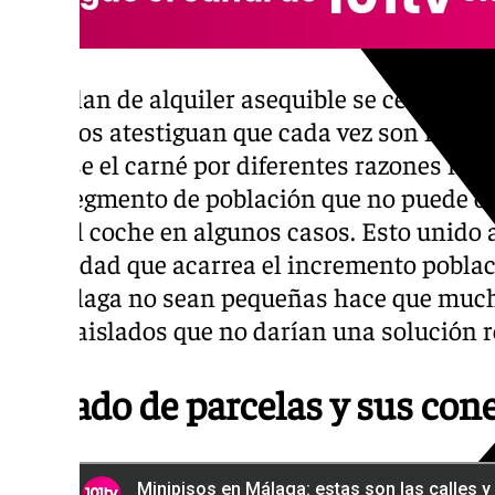
Si el plan de alquiler asequible se centra en
estudios atestiguan que cada vez son menos
sacarse el carné por diferentes razones mi
otro segmento de población que no puede o 
usar el coche en algunos casos. Esto unido 
movilidad que acarrea el incremento poblaci
de Málaga no sean pequeñas hace que mucha
sitios aislados que no darían una solución re
Listado de parcelas y sus con