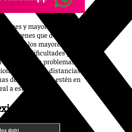
 jóvenes y mayores, los
 los jóvenes que desean
entras que los mayores son
tiene más dificultades para
a los evidentes problemas de
onal y a que las distancias
s de las parcelas estén en
al a estos colectivos.
exiones