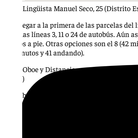
-Calle Lingüista Manuel Seco, 25 (Distrito E
Para llegar a la primera de las parcelas del 
coger las líneas 3, 11 o 24 de autobús. Aún a
de ellos a pie. Otras opciones son el 8 (42 m
(47 minutos y 41 andando).
-Calle Oboe y Distancia y avenida Manuel Gor
Jardín)
En ambos casos hay dos opciones, las líneas
llegar a la calle Oboe y Distancia, lo más ráp
tardarían 30 minutos y la mitad habría que
avenida Manuel Gorriá sí está más cerca (de 
Con las dos líneas se tardan unos 20 minut