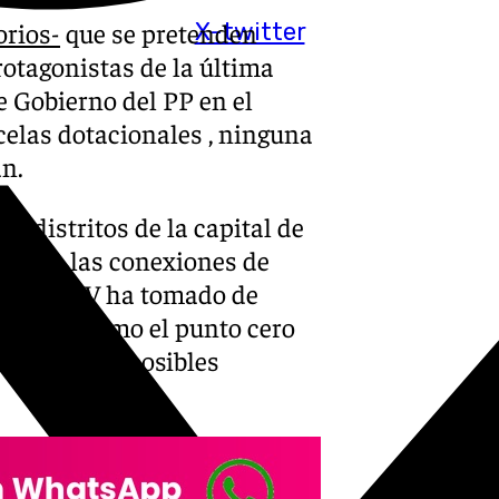
orios-
que se pretenden
X-twitter
rotagonistas de la última
e Gobierno del PP en el
elas dotacionales , ninguna
án.
de distritos de la capital de
nta son las conexiones de
ello, 101TV ha tomado de
siderado como el punto cero
studiar las posibles