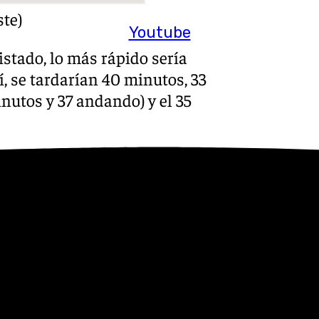
ste)
Youtube
listado, lo más rápido sería
sí, se tardarían 40 minutos, 33
inutos y 37 andando) y el 35
riá, 13 y 15 (Distrito Ciudad
 de autobús 20 y 2. Para
ido sería coger la línea 20. Se
 hacerlos andando. La
la Plaza de la Constitución).
os, aunque habría que hacer