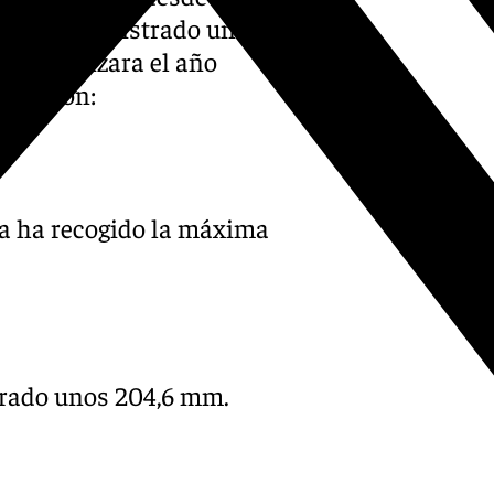
que han registrado una
ue comenzara el año
osur son:
a ha recogido la máxima
strado unos 204,6 mm.