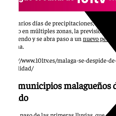
Tras varios días de precipitaciones, que han 
hídrico en múltiples zonas, la previsión es 
remitiendo y se abra paso a un
nuevo period
semana.
https://www.101tv.es/malaga-se-despide-de-l
estabilidad/
Los municipios malagueños 
llovido
Con el paso de las primeras lluvias, que se