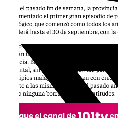
Desde el pasado fin de semana, la provinci
experimentado el primer
gran episodio de p
hidrológico, que comenzó como todos los año
extenderá hasta el 30 de septiembre, con la
El paso de la borrasca Berenice y la inestab
huracán tropical ‘Leslie’ han dejado impor
provincia. Bien es cierto que estos han sido
occidental, sin embargo, ha servido para que
municipios malagueños superen con creces
respecto a las mismas fechas del pasado añ
llegado ninguna borrasca a estas latitudes.