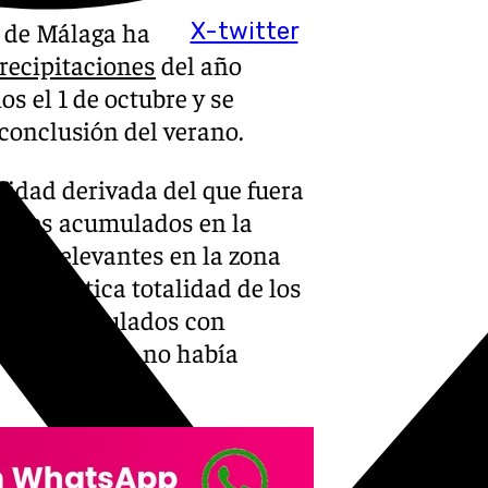
a de Málaga ha
X-twitter
recipitaciones
del año
s el 1 de octubre y se
 conclusión del verano.
ilidad derivada del que fuera
tantes acumulados en la
 más relevantes en la zona
 la práctica totalidad de los
 los acumulados con
o, donde aún no había