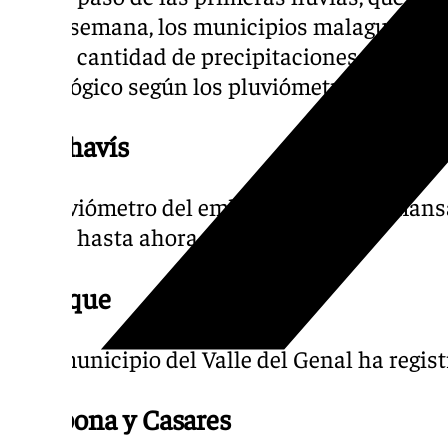
fin de semana, los municipios malagueños 
mayor cantidad de precipitaciones desde q
hidrológico según los pluviómetros de Hidr
Benahavís
El pluviómetro del embalse de Guadalmans
marca hasta ahora, 234,9 mm.
Jubrique
Este municipio del Valle del Genal ha regi
Estepona y Casares