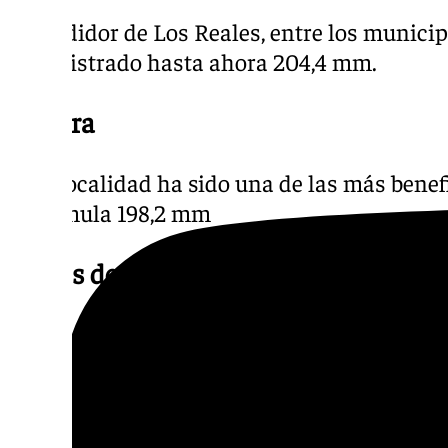
El medidor de Los Reales, entre los municip
ha registrado hasta ahora 204,4 mm.
Pujerra
Esta localidad ha sido una de las más benef
y acumula 198,2 mm
Cortes de la Frontera
El pluviómetro de Majada de las Lomas su
Ronda