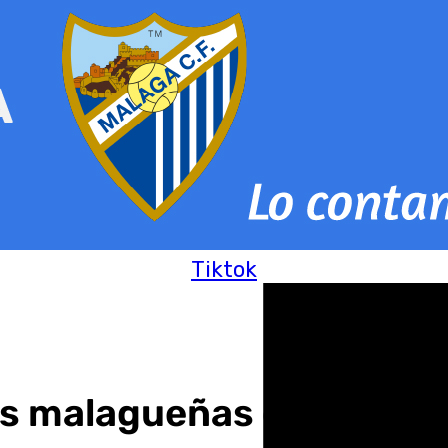
Tiktok
es malagueñas donde más 