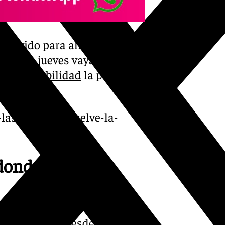
servido para aliviar el estrés
que este jueves vayan
o de estabilidad
la próxima
as-lluvias-y-vuelve-la-
donde más ha
 han sucedido desde el pasado