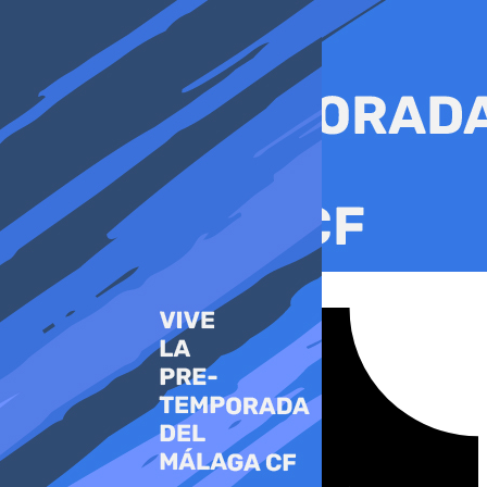
Ir
al
contenido
Tiktok