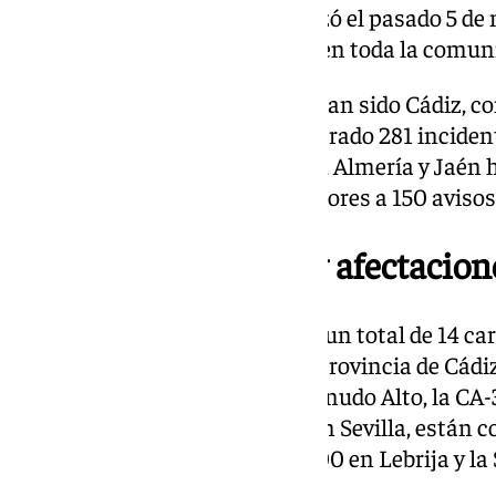
inicio del temporal, que comenzó el pasado 5 de 
han contabilizado 1.687 avisos en toda la comun
Las provincias más afectadas han sido Cádiz, co
con 392. En Sevilla se han registrado 281 incide
han sido 186. Granada, Córdoba, Almería y Jaén
consecuencias, con cifras inferiores a 150 aviso
Carreteras cortadas y afectacion
A causa de las intensas lluvias, un total de 14 
en Andalucía, la mayoría en la provincia de Cádiz
destacan la CA-3101 en Macharnudo Alto, la CA-3
y la CA-5101 en La Garrapata. En Sevilla, están 
Palacios y Villafranca, la SE-6300 en Lebrija y 
Puebla de Cazalla, entre otras.