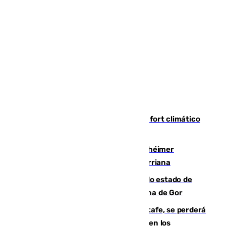
Málaga contabiliza 148 zonas de confort climático
para enfrentar las altas temperaturas
Hallan sin vida al granadino con Alzhéimer
desaparecido hace una semana en Churriana
Encuentran un cadáver en avanzado estado de
descomposición en la localidad granadina de Gor
Christantus Uche, delantero del Getafe, se perderá
toda la temporada por varias fracturas en los