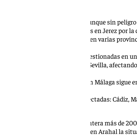
Al detalle
Nivel rojo en Arahal, aunque sin peligro
Más de 200 desalojados en Jerez por la c
14 carreteras cortadas en varias provin
Sevilla.
Casi 300 incidencias gestionadas en un
Cortes ferroviarios en Sevilla, afectando
Sorbito.
La presa de Casasola en Málaga sigue en 
incidencias graves.
Las provincias más afectadas: Cádiz, Má
avisos en total.
Mientras que en Jerez de la Frontera más de 20
por la crecida del río Guadalete, en Arahal la sit