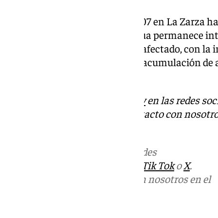
En Córdoba, la carretera CO-4207 en La Zarza ha
la GR-4104 en El Bejarín-Benalúa permanece intr
ferroviario también se ha visto afectado, con la 
Arahal y El Sorbito (Sevilla) por acumulación de 
informado Adif.
Descubre más noticias de
101Tv
en las redes soc
Tok
o
X
. Puedes ponerte en contacto con nosotro
informativos@101tv.es
Más noticias de
101TV
en las redes
sociales:
Instagram
,
Facebook
,
Tik Tok
o
X
.
Puedes ponerte en contacto con nosotros en el
correo
informativos@101tv.es