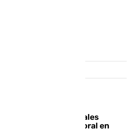
Andalucía
Estas son las principales
incidencias del temporal en