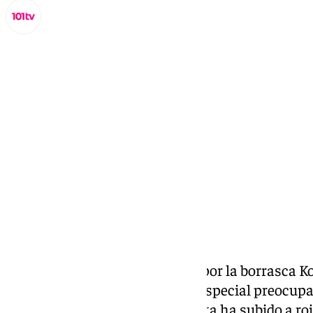
Miguel Alfonso
viernes, 14 marzo 2025, 01:40
Compartir:
Las fuertes lluvias provocadas por la borrasca
incidencias en Andalucía, con especial preocupa
de Arahal, donde el nivel de alerta ha subido a r