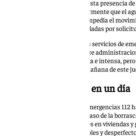
activó una alerta sobre la supuesta presencia de
Policía Local confirmó posteriormente que el agu
caminos y carreteras, pero no impedía el movimi
personas requirieron ser trasladadas por solicit
Sanz ha resaltado la labor de los servicios de em
destacando la colaboración entre administracione
«Aún nos espera una noche larga e intensa, per
mucho más elevado que en la mañana de este juev
Casi 300 incidencias en un día
El Centro de Coordinación de Emergencias 112 h
las últimas 24 horas debido al paso de la borras
afecciones han sido anegaciones en viviendas y
calles y carreteras, caída de árboles y desperfec