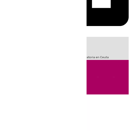
HOY
|
Sucesos
Fútbol
LaLiga
Primera División
Crisis Migratoria en Ceuta
Andalucía