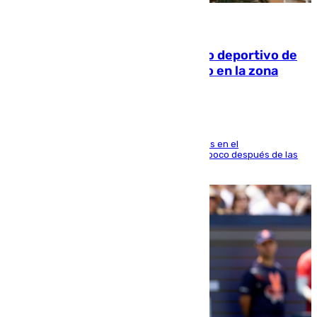
09.08.2026
Un incendio en un local del puerto deportivo de
Fuengirola genera una gran susto en la zona
El fuego se originó alrededor de las 20.45 horas en el
establecimiento El Cateto y quedó extinguido poco después de las
21.10 horas