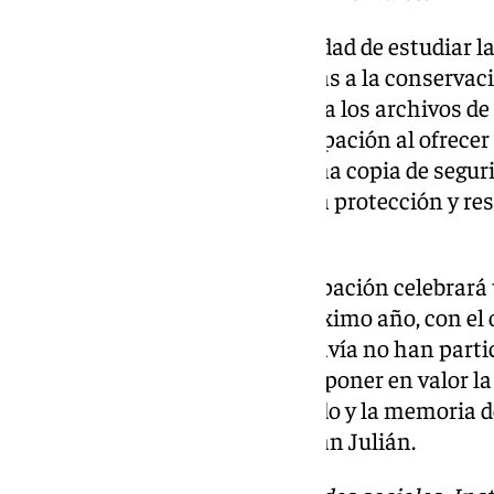
Asimismo, se abordó la posibilidad de estudiar l
Ministerio de Cultura destinadas a la conservac
podría beneficiar directamente a los archivos d
iniciativa del archivo de la Agrupación al ofrece
corporación pueda depositar una copia de segur
documentales, reforzando así la protección y re
gran valor histórico.
El equipo del archivo de la Agrupación celebrar
finales del mes de enero del próximo año, con el 
aquellas hermandades que todavía no han partic
consolidar esta red de trabajo y poner en valor la
esencial en la custodia del legado y la memoria 
apuntado desde la entidad de San Julián.