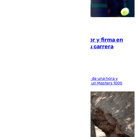
09.08.2026
Daniel Mérida derriba a Griekspoor y firma en
Montreal el mejor resultado de su carrera
El madrileño arrolla al neerlandés en poco más de una hora y
alcanza por primera vez los cuartos de final de un Masters 1000