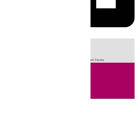
HOY
|
Sucesos
Incendios
Fútbol
LaLiga
Crisis Migratoria en Ceuta
Andalucía