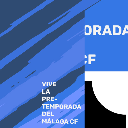
Ir
al
contenido
Tiktok