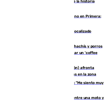
El segundo mes de julio más cálido de la historia
intensifica los incendios en Europa
Las ganas de Larrubia ante su estreno en Primera:
"En busca de más sueños"
Muere un joven de 21 años tras ser localizado
inconsciente en una piscina de El Palo
Cae una red que vendía marihuana, hachís y porros
en Marbella: cinco detenidos por regentar un 'coffee
shop'
El incendio forestal de Tírig (Castellón) afronta
horas claves ante el riesgo de tormentas en la zona
De la Fuente, homenajeado en Haro: "Me siento muy
emocionado"
Muere un hombre en un accidente entre una moto y
un quad en un pueblo de Granada