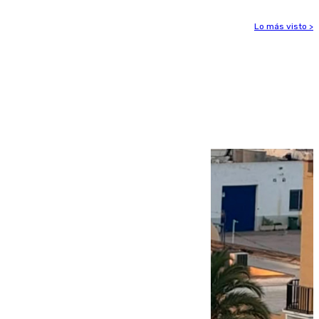
Lo más visto >
Más noticias
Ver más >