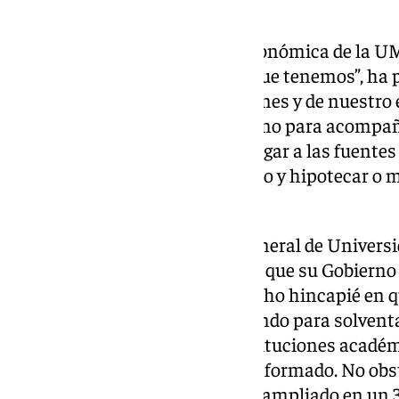
universitario público».
Centrándose en la situación económica de la UM
problema de infraestructuras que tenemos”, ha p
y comprensiva de las instituciones y de nuestr
créditos financieros directos, sino para acompa
planificar sosteniblemente y llegar a las fuente
posibiliten el quehacer cotidiano y hipotecar o 
futuro de nuestra universidad”.
A este respecto, el secretario general de Univers
ha señalado en su intervención que su Gobierno e
económicas de la UMA y ha hecho hincapié en que
Universidad de Málaga, trabajando para solventar
antes estuvimos con otras instituciones acadé
situación parecida”, según ha informado. No ob
precisado que su Consejería ha ampliado en un 3