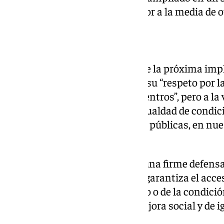
la UMA, “un incremento superior a la media de o
Universidades privadas
No ha eludido hablar el rector de la próxima im
privadas en
Málaga
, señalando su “respeto por l
andaluz en dar cabida a estos centros”, pero a la
instituciones académicas “la igualdad de condici
se nos exige a las universidades públicas, en nu
investigación”.
En este contexto, ha realizado una firme defensa
“como la única institución que garantiza el acce
independientemente del estrato o de la condició
instrumento de progreso, de mejora social y de i