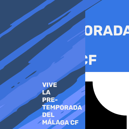
Ir
al
contenido
Tiktok