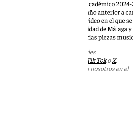
El acto inauguración del curso académico 2024-
del resumen de la Memoria del año anterior a carg
Álvarez, que ha dado paso a un video en el que se
últimos meses. El Coro Universidad de Málaga y
Camerata’ han interpretado varias piezas music
Más noticias de
101TV
en las redes
sociales:
Instagram
,
Facebook
,
Tik Tok
o
X
.
Puedes ponerte en contacto con nosotros en el
correo
informativos@101tv.es
Tags:
Últimas noticias