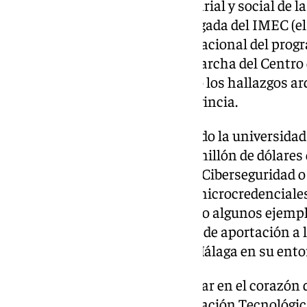
desarrollo tecnológico, empresarial y social de l
implicación de la UMA en la llegada del IMEC (el
microelectrónica), el impacto nacional del progr
protagonista en la puesta en marcha del Centro 
Avanzadas del Cáncer (CITAC) o los hallazgos arq
y en otros municipios de la provincia.
El hecho de que la UMA haya sido la universidad
programa de Cátedras Chip, el millón de dólares
la formación de estudiantes en Ciberseguridad o 
implementar los proyectos de microcredenciales 
rector para afirmar que “son solo algunos ejemp
demuestran nuestra capacidad de aportación a la
desempeña la Universidad de Málaga en su ento
A ello se une “la apuesta por estar en el corazón 
Oficina de Innovación y Cooperación Tecnológic