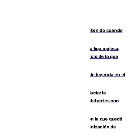
Mata a su expareja en Murcia y es detenido cuando
huía hacia Granada
El Boreham Wood, equipo de la quinta liga inglesa,
rechaza una oferta equivalente a un tercio de lo que
vale el club por un jugador
La familia Hernangómez: un legado de leyenda en el
mundo del baloncesto
Nuevo récord de población en Andalucía: la
comunidad supera los 8,7 millones de habitantes con
una alta tasa de extranjeros
Agrede sexualmente a una mujer con la que quedó
por Instagram: dos años prisión e indemnización de
9.000 euros