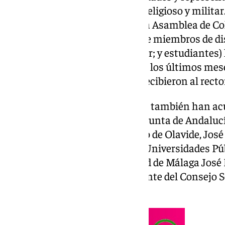
económico, social, académico, religioso y militar
salpicado por una protesta de la Asamblea de Co
del paraninfo. Varias decenas de miembros de di
(personal docente e investigador; y estudiantes
recortes que están sufriendo en los últimos mese
profesor, ya se te ha olvidado» recibieron al rec
A la ceremonia de inauguración también han acud
general de Universidades de la Junta de Andaluc
el rector de la Universidad Pablo de Olavide, Jos
presidente de la Asociación de Universidades P
los ex rectores de la Universidad de Málaga Jos
Adelaida de la Calle, y el presidente del Consejo
Urda.