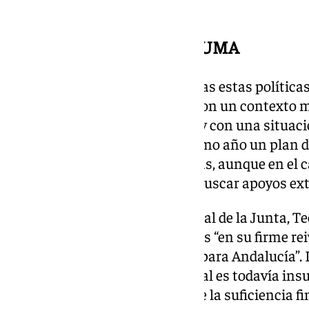
sostenibilidad.
Situación económica de la UMA
Y no ha eludido afirmar que todas estas política
normativo y financiero difícil, con un contexto
normativos —LOSU, LUPA— “y con una situaci
ha obligado a hacer en este último año un plan d
de euros, sin dejar de hacer cosas, aunque en el
coste de algunas actividades y buscar apoyos ext
Dirigiéndose al secretario general de la Junta, 
el apoyo unánime de los rectores “en su firme re
financiación justo y equitativo para Andalucía”.
“el modelo de financiación actual es todavía insu
instrumento para la garantía de la suficiencia f