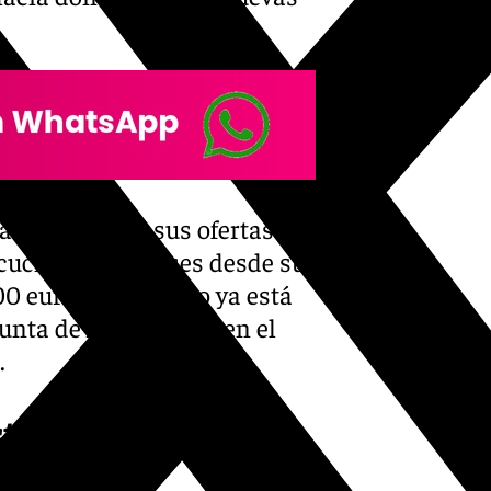
ra presentar sus ofertas y,
ecución de 17 meses desde su
0 euros, tal y como ya está
Junta de Andalucía y en el
.
stablecido