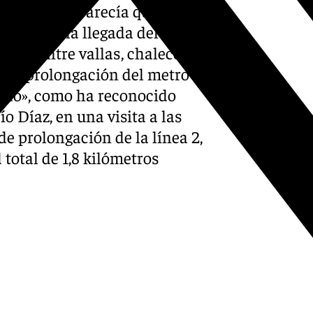
da a cuando parecía que la
r tanto, la llegada del metro
llegó. Entre vallas, chalecos
s de prolongación del metro
cido», como ha reconocido
o Díaz, en una visita a las
e prolongación de la línea 2,
total de 1,8 kilómetros