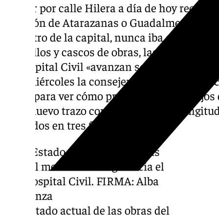
Pasear por calle Hilera a día de hoy recuer
estación de Atarazanas o Guadalmedina, y po
al centro de la capital, nunca iba a llegar. Y 
amarillos y cascos de obras, las actuacione
al Hospital Civil «avanzan según lo estable
este miércoles la consejera de Fomento, Rocí
obras para ver cómo progresan los trabajos d
cuyo nuevo trazo comprenderá una longitud 
divididos en tres fases distintas.
Estado actual de las obras del