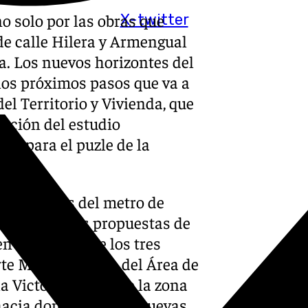
o solo por las obras que
X-twitter
de calle Hilera y Armengual
na. Los nuevos horizontes del
os próximos pasos que va a
el Territorio y Vivienda, que
acción del estudio
as para el puzle de la
uras líneas del metro de
objetivo de las propuestas de
 el análisis de los tres
rte Metropolitano del Área de
a Victoria, así como la zona
hacia donde irán las nuevas