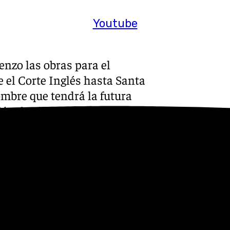
Youtube
enzo las obras para el
 el Corte Inglés hasta Santa
ombre que tendrá la futura
sión de ejecución de dos años
o autonómico no ha parado, ya
de la exitosa extensión al
eno en la prolongación hasta
el futuro desarrollo de la red
al Nuevo Hospital de Málaga,