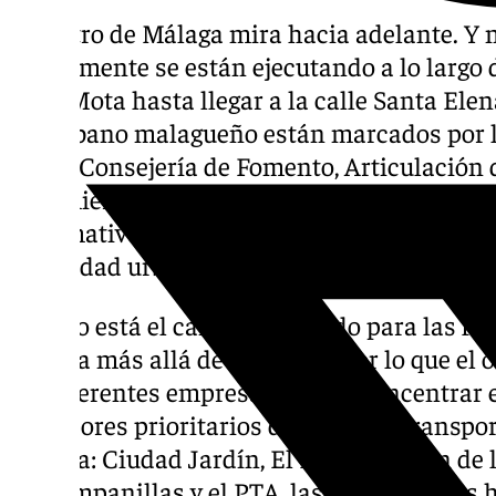
El metro de Málaga mira hacia adelante. Y n
actualmente se están ejecutando a lo largo 
de la Mota hasta llegar a la calle Santa Ele
suburbano malagueño están marcados por l
dar la Consejería de Fomento, Articulación d
este miércoles ha sacado a licitación la red
informativo que seguirá creando nuevas piez
movilidad urbana en Málaga.
Aún no está el camino marcado para las fut
Málaga más allá de la línea 2, por lo que el 
las diferentes empresas se va a concentrar en
corredores prioritarios del plan de Transpo
Málaga: Ciudad Jardín, El Palo y Rincón de l
de Campanillas y el PTA, las tres opciones 