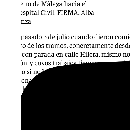
metro de Málaga hacia el
Hospital Civil. FIRMA: Alba
Tenza
Fue el pasado 3 de julio cuando dieron comi
primero de los tramos, concretamente desde
Elena, con parada en calle Hilera, mismo n
estación, y cuyos trabajos tienen una previ
y medio si no hay imprevistos. «El gobiern
que apenas ha transcurrido un año y medio 
centro histórico y ya estamos metidos de ll
el nuevo hospital y sentando las bases para 
de metro», ha subrayado Díaz refiriéndose 
promovido también por la Junta.