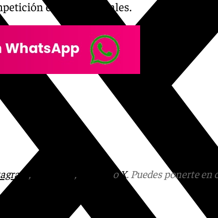
mpetición en redes sociales.
tagram
,
Facebook
,
Tik Tok
o
X
. Puedes ponerte en 