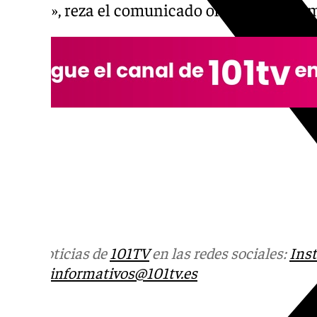
tristes», reza el comunicado oficial de la co
Más noticias de
101TV
en las redes sociales:
Ins
correo
informativos@101tv.es