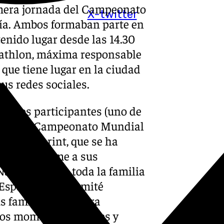
rimera jornada del Campeonato
X-twitter
ía. Ambos formaban parte en
enido lugar desde las 14.30
riathlon, máxima responsable
 que tiene lugar en la ciudad
us redes sociales.
ue dos participantes (uno de
ido en el Campeonato Mundial
ancia Sprint, que se ha
sentido pésame a sus
acionales y a toda la familia
 Española y el Comité
s familias y FN para
tos momentos difíciles y