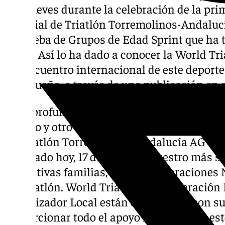
este jueves durante la celebración de la p
Mundial de Triatlón Torremolinos-Andaluc
la prueba de Grupos de Edad Sprint que ha t
horas. Así lo ha dado a conocer la World T
del encuentro internacional de este deporte
malagueña, a través de una publicación en s
«Con profunda tristeza podemos informar q
México y otro de Gran Bretaña) han fallec
de Triatlón Torremolinos-Andalucía AG Dist
celebrado hoy, 17 de octubre. Nuestro más 
respectivas familias, amigos, Federaciones N
del triatlón. World Triathlon, la Federación
Organizador Local están en contacto con su
proporcionar todo el apoyo necesario en es