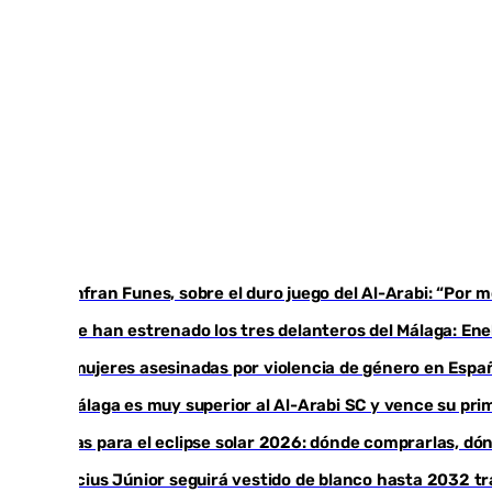
Juanfran Funes, sobre el duro juego del Al-Arabi: “Por
Ya se han estrenado los tres delanteros del Málaga: Ene
35 mujeres asesinadas por violencia de género en Españ
El Málaga es muy superior al Al-Arabi SC y vence su p
Gafas para el eclipse solar 2026: dónde comprarlas, d
Vinícius Júnior seguirá vestido de blanco hasta 2032 tr