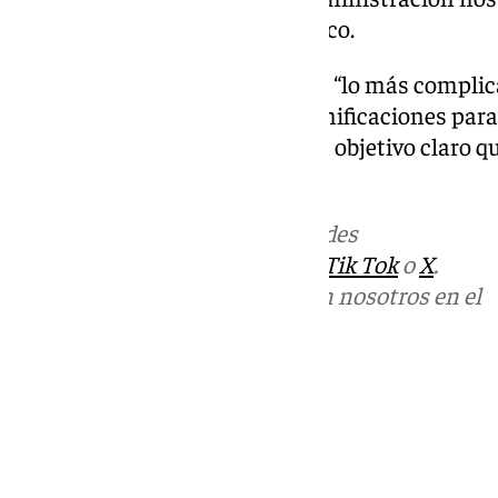
estar reconocido”, añade Carrasco.
Flor Carrasco es consciente que “lo más complicado
profesión”. Por ello, asegura “bonificaciones para
cabo diferentes medidas con un objetivo claro q
“dignidad”.
Más noticias de
101TV
en las redes
sociales:
Instagram
,
Facebook
,
Tik Tok
o
X
.
Puedes ponerte en contacto con nosotros en el
correo
informativos@101tv.es
Tags:
Últimas noticias