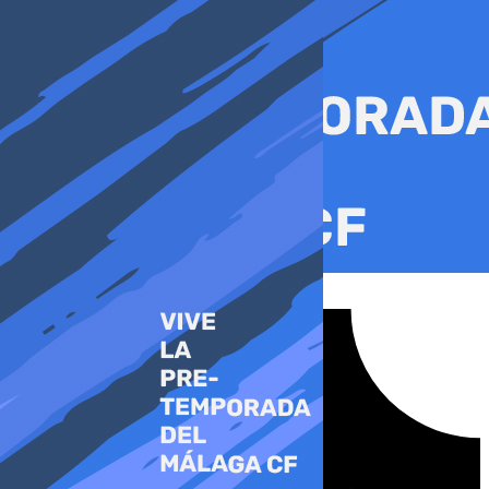
Ir
al
contenido
Tiktok