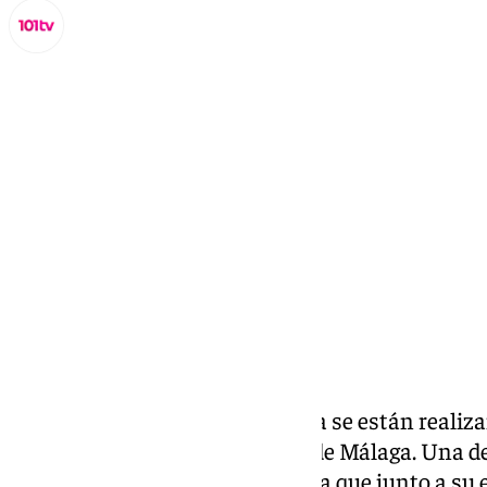
Miguel Alfonso
miércoles, 20 noviembre 2024, 16:15
Compartir:
A lo largo de la presente semana se están realiz
de las elecciones a la Abogacía de Málaga. Una d
puesto es Flor Carrasco, abogada que junto a su