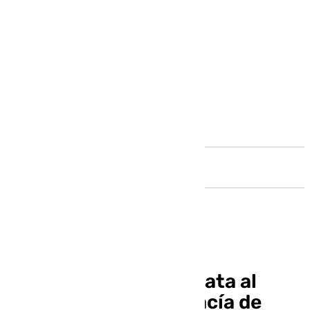
Andalucía
Flor Carrasco, candidata al
decanato de la Abogacía de