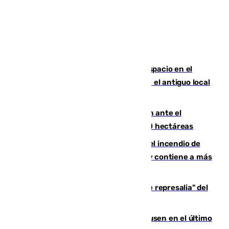
Las marca internacionales ganan espacio en el
Centro de Málaga: La Tagliatella abre en el antiguo local
de Vox Sports Bar
Moreno pide extremar la precaución ante el
incendio de Niebla, que supera las 4.000 hectáreas
340 personas más desalojadas por el incendio de
Niebla, que mantiene a 410 evacuadas y contiene a más
de 500 efectivos trabajando
Italia responde ante las "medidas de represalia" del
Gobierno de Sánchez
El Sevilla se desinfla ante el Leverkusen en el último