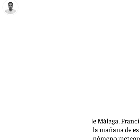
Antonio López
martes, 12 noviembre 2024, 11:37
Compartir:
El presidente de la Diputación de Málaga, Franc
entrevista a Canal Sur Radio en la mañana de es
Salado ha hecho referencia al fenómeno meteoro