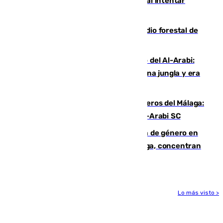
Ceuta suma 82 fallecidos en el mar al intentar
cruzar la frontera española
Huelva eleva a emergencia el incendio forestal de
Niebla
Juanfran Funes, sobre el duro juego del Al-Arabi:
“Por momentos nos hemos metido en una jungla y era
hasta peligroso”
Ya se han estrenado los tres delanteros del Málaga:
Eneko Jauregui, bigoleador contra el Al-Arabi SC
35 mujeres asesinadas por violencia de género en
España en este 2026: Andalucía y Málaga, concentran
el foco de la tragedia
Lo más visto >
Más noticias