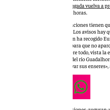
espera que en la
próxima madrugada vuelva a pr
importantes acumulados en 24 horas.
«Ante una DANA las administraciones tienen que
ciudadanía tiene que colaborar. Los avisos hay
serio», ha afirmado Salado, según ha recogido E
llamamiento a los ciudadanos para que no apar
de los arroyos, en ramblas y, sobre todo, vista l
viviendas que están muy cerca del río Guadalhorce
luego, pues, evidentemente, salvar sus enseres»,
https://www.101tv.es/las-previsiones-auguran-