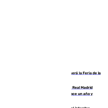
Talleres, escape room y música: así será la Feria de la
Juventud Cofrade de Málaga
El fichaje más caro de la historia del Real Madrid
costaba 105 millones de euros menos hace un año y
jugaba en Leganés