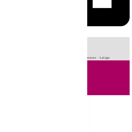
HOY
|
Fútbol
Primera División
Crisis Migratoria en Ceuta
Sucesos
LaLiga
Andalucía