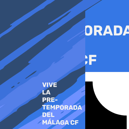
Ir
al
contenido
Tiktok