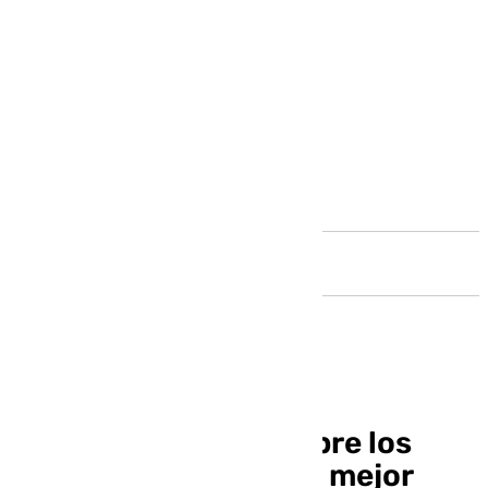
Andalucía
Francisco Salado, sobre los
avisos por DANA: «Es mejor