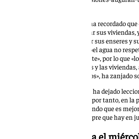
miercoles/
El presidente de la Diputación ha recordado que
familias se negaron a abandonar sus viviendas,
su vivienda van a poder proteger sus enseres y su 
que en este tipo de situaciones «el agua no respe
todo lo que encuentra por delante», por lo que «l
la vida»: «Si se pierden los bienes y las viviendas
administraciones para ayudarlos», ha zanjado so
Tras lo ocurrido en Valencia y si ha dejado lecc
administraciones, ha insistido, por tanto, en la 
atentos a estos avisos», destacando que es mejo
en cuanto a la prevención, siempre que hay en 
Avisos en Málaga para el miérco