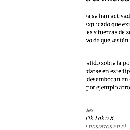
Sobre la próxima noche, donde ya se han activado
provincia de Málaga, Salado ha explicado que ex
las administraciones, autoridades y fuerzas de se
Junta de Andalucía con el objetivo de que «estén
en los puntos conflictivos».
Por último, el presidente ha insistido sobre la po
Guadalhorce, propenso a desbordarse en este ti
«todos los arroyos aledaños que desembocan en 
grandes daños a su paso» como por ejemplo arroyo
Pizarra.
Más noticias de
101TV
en las redes
sociales:
Instagram
,
Facebook
,
Tik Tok
o
X
.
Puedes ponerte en contacto con nosotros en el