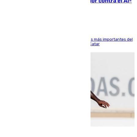
Málaga: Eneko Jauregui, bigoleador contra el Al-
Arabi SC
El delantero vasco ha sido uno de los jugadores más importantes del
partido de los de Funes contra el conjunto de Catar