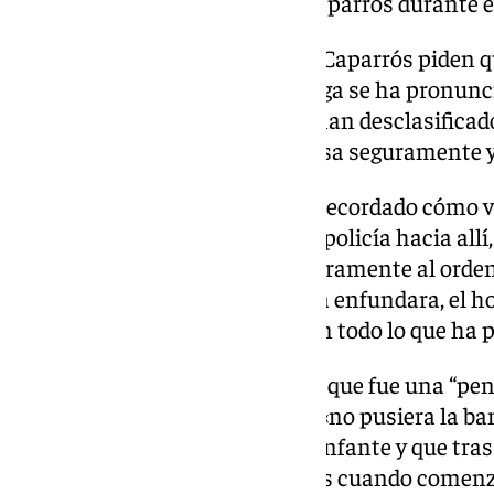
Las hermanas de García Caparrós durante 
Mientras las hermanas García Caparrós piden qu
los archivos”, el alcalde de Málaga se ha pronun
no entiende por qué aún no se han desclasificad
nombres que había sobre la mesa seguramente ya
En este sentido, De la Torre ha recordado cómo vi
produjo la tragedia. «Pasaba un policía hacia allí,
pistola en la mano y le llamé duramente al orden
con la pistola en la mano, que la enfundara, el 
yo no sé si tiene que ver o no con todo lo que ha 
Además, el alcalde ha resaltado que fue una “pena
Diputación de aquel momento «no pusiera la ban
que había dado a conocer Blas Infante y que tras 
esa bandera en la Diputación, es cuando comenz