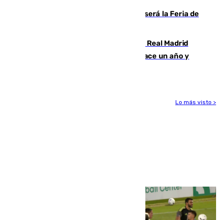
Talleres, escape room y música: así será la Feria de
la Juventud Cofrade de Málaga
El fichaje más caro de la historia del Real Madrid
costaba 105 millones de euros menos hace un año y
jugaba en Leganés
Lo más visto >
Más noticias
Ver más >