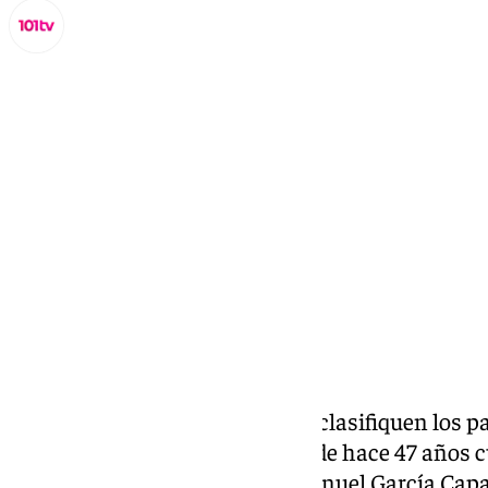
Lynx Devs
miércoles, 4 diciembre 2024, 17:15
Compartir:
Sus hermanas piden que se desclasifiquen los pap
mismo que llevan pidiendo desde hace 47 años c
diciembre, su hermano José Manuel García Capa