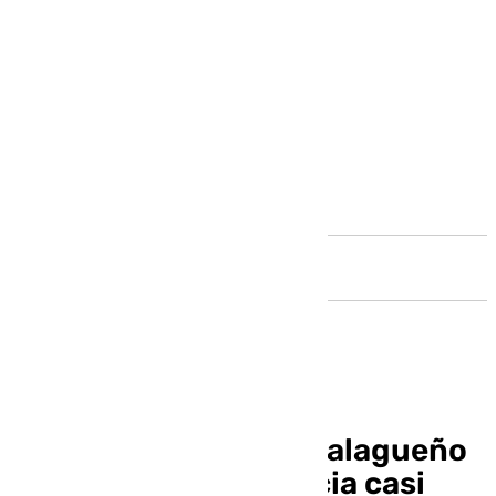
Andalucía
García Caparrós, el malagueño
que aún espera justicia casi