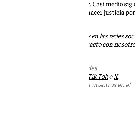
disparos aún recuerda escuchar. Casi medio si
incógnitas por responder para hacer justicia po
4 de diciembre de 1977.
Descubre más noticias de 101Tv en las redes soc
Tok
o
X
. Puedes ponerte en contacto con nosotro
informativos@101tv.es
.
Más noticias de
101TV
en las redes
sociales:
Instagram
,
Facebook
,
Tik Tok
o
X
.
Puedes ponerte en contacto con nosotros en el
correo
informativos@101tv.es
Tags:
Últimas noticias