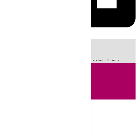
HOY
|
Fútbol
Primera División
Crisis Migratoria en Ceuta
Incendios
Sucesos
Andalucía