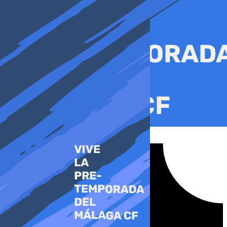
Ir
al
contenido
Tiktok