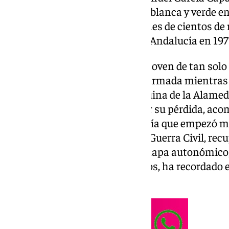
por tratar de colgar un bandera blanca y verde 
ocurrieron el mismo día que miles de cientos de
para reclamar la autonomía de Andalucía en 197
Fue tal día como hoy cuando el joven de tan solo 
espalda de un tiro de la policía armada mientra
multitudinaria. Justo en la esquina de la Alamed
cada año se rinde homenaje por su pérdida, aco
“Me viene el recuerdo de aquel día que empezó mu
trataba de cerras las heridas la Guerra Civil, r
se vio oportuno ir creando un mapa autonómico,
juntos podíamos llegar más lejos, ha recordado e
de la Torre.