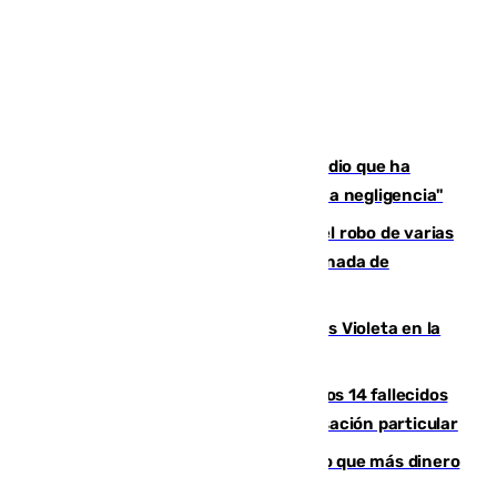
El acalde de Niebla cree que el incendio que ha
afectado a dos aldeas se originó "por una negligencia"
Golpe cofrade en Jaén: investigan el robo de varias
joyas de la Virgen de la Fuensanta Coronada de
Alcaudete
Con Málaga exige duplicar los Puntos Violeta en la
Feria de Málaga
La Justicia ofrece a las familias de los 14 fallecidos
en el incendio de Los Gallardos ser acusación particular
Juanlu Sánchez, el sexto canterano que más dinero
deja en las arcas del Sevilla