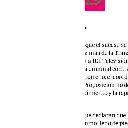
«Asesinato terrorista»
La familia del malagueño piden que el suceso se
terrorista y no como una víctima más de la Transi
Paqui, sus hermanas, explicaron a 101 Televisió
que van a presentar una querella criminal contr
«ser cómplice de su asesinato». Con ello, el coor
Unida, Toni Valero, presentó la Proposición no 
de los Diputados para el reconocimiento y la re
del malagueño.
Son sus propias hermanas las que declaran que l
medio siglo) atravesando un camino lleno de pied