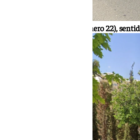
Avenida Lope de Vega (número 22), sentid