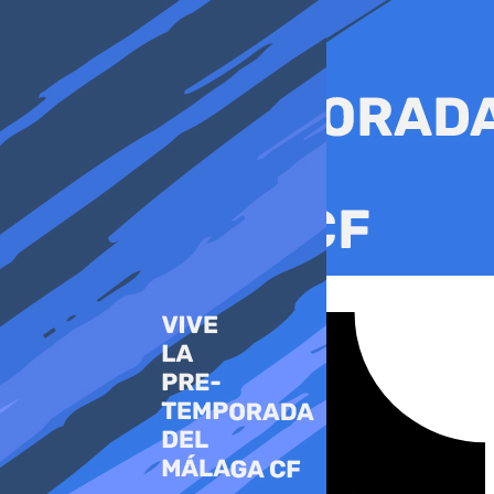
Ir
al
contenido
Tiktok