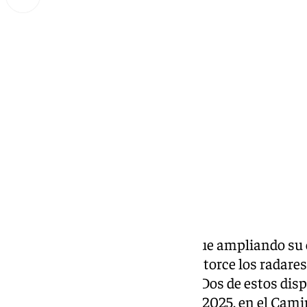
Miguel Alfonso
martes, 25 marzo 2025, 22:11
Compartir:
El Ayuntamiento de Málaga sigue ampliando su e
excesos de velocidad y ya son catorce los radares 
puntos del término municipal. Dos de estos dis
recientemente, a comienzos de 2025, en el Camin