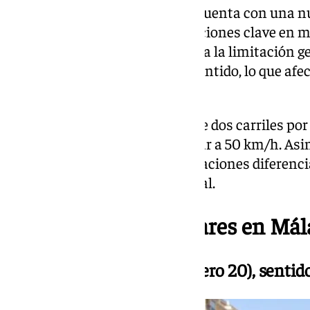
Desde finales de 2024, Málaga cuenta con una 
Sostenible que recoge modificaciones clave en ma
cambios más relevantes destaca la limitación ge
calles con un único carril por sentido, lo que afec
urbano.
Solo en vías amplias con más de dos carriles por 
la señalización, se podrá circular a 50 km/h. As
peatonal desaparecen las limitaciones diferenc
fijadas en el nuevo límite general.
Ubicación de los radares en Mál
Avenida Valle-Inclán (número 20), sentid