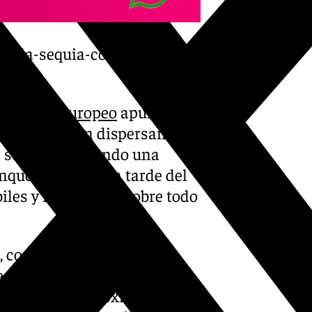
tra-la-sequia-con-un-nuevo-
rológico Europeo
apuntan a
es, que se irán dispersando a
la semana, abriendo una
que al final de la tarde del
iles y moderados sobre todo
, con la llegada de una
ección, volverá a sembrar de
 interior más próximo y