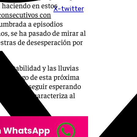
 haciendo en estos
X-twitter
consecutivos con
stumbrada a episodios
s, se ha pasado de mirar al
estras de desesperación por
inestabilidad y las lluvias
a lo largo de esta próxima
ndrán que seguir esperando
l que tanto caracteriza al