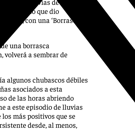
encial de lluvias de esta
tren húmedo que dio
dalucía, con una ‘Borrasca
da de una borrasca
n, volverá a sembrar de
ía algunos chubascos débiles
ñas asociados a esta
so de las horas abriendo
e a este episodio de lluvias
 los más positivos que se
rsistente desde, al menos,