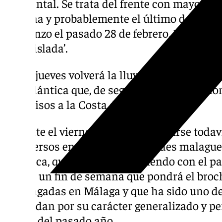
occidental. Se trata del frente con mayor pot
semana y probablemente el último de este 
comienzo el pasado 28 de febrero, Día de An
Fría Aislada’.
el jueves volverá la lluvia, con la llega
atlántica que, de seguir en su proyecció
avisos a la Costa del Sol
Durante el viernes podrán producirse todav
y dispersos en algunas localidades malague
borrasca, que irán desapareciendo con el pa
paso a un fin de semana que pondrá el broch
prolongadas en Málaga y que ha sido uno de
recuerdan por su carácter generalizado y pe
marzo del pasado año.