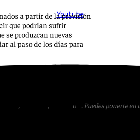
Youtube
ados a partir de la previsión
cir que podrían sufrir
me se produzcan nuevas
ar al paso de los días para
s
 Puedes ponerte en contacto
v.es
tagram
,
Facebook
,
Tik Tok
o
X
. Puedes ponerte en 