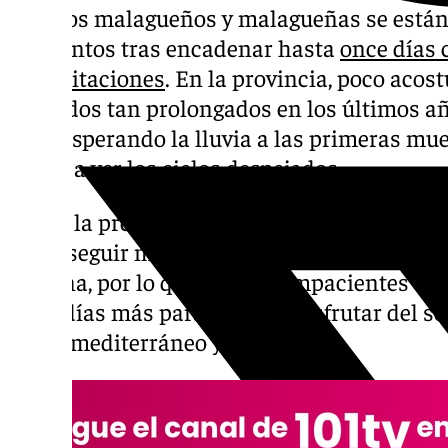
muchos malagueños y malagueñas se están
momentos tras encadenar hasta
once días 
precipitaciones
. En la provincia, poco aco
húmedos tan prolongados en los últimos año
cielo esperando la lluvia a las primeras mu
volver a ver los cielos despejados.
Según la previsión actual de los modelos, la 
van a seguir marcando el tiempo en Málaga 
semana, por lo que los más impacientes te
unos días más para volver a disfrutar del so
clima mediterráneo y malagueño.