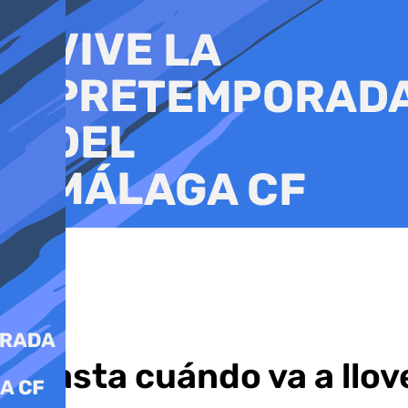
Ir
al
contenido
¿Hasta cuándo va a llov