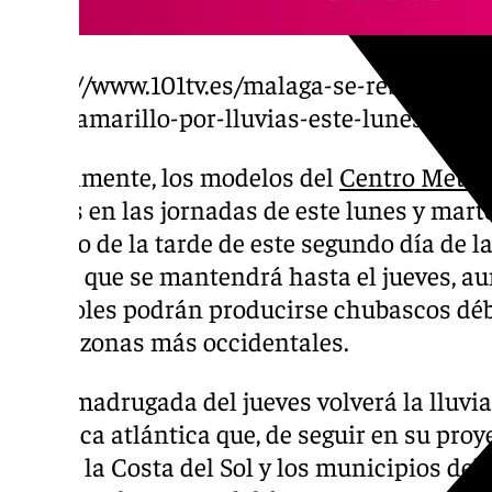
https://www.101tv.es/malaga-se-rebela-con
aviso-amarillo-por-lluvias-este-lunes/
Actualmente, los modelos del
Centro Meteo
lluvias en las jornadas de este lunes y mart
lo largo de la tarde de este segundo día de 
tregua que se mantendrá hasta el jueves, aun
miércoles podrán producirse chubascos déb
en las zonas más occidentales.
En la madrugada del jueves volverá la lluvia
borrasca atlántica que, de seguir en su proy
avisos la Costa del Sol y los municipios del