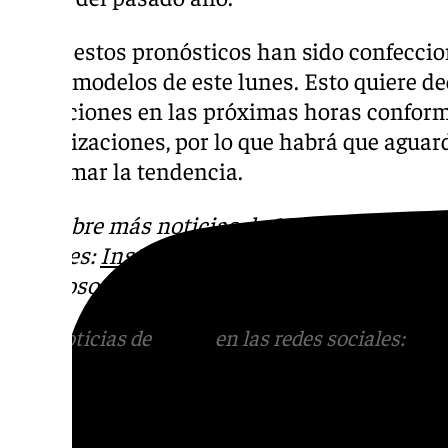
Todos estos pronósticos han sido confeccion
de los modelos de este lunes. Esto quiere de
alteraciones en las próximas horas confor
actualizaciones, por lo que habrá que aguard
confirmar la tendencia.
Descubre más noticias de
101Tv
en las rede
sociales:
Instagram
,
Facebook
,
Tik Tok
o
X
.
con nosotros en el correo
informativos@101t
Más noticias de
101TV
en las redes sociales:
Ins
correo
informativos@101tv.es