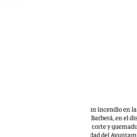
Miguel Alfonso
jueves, 26 septiembre 2024, 11:10
Compartir:
En la noche de ayer, miércoles, un incendio en l
en la Calle Magistrado Salvador Barberá, en el di
a una persona heridas leves por corte y quemadur
según informa el Área de Seguridad del Ayuntami