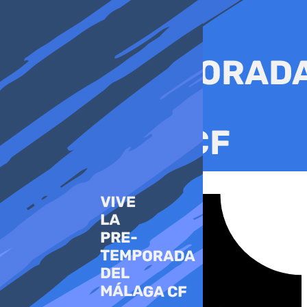
Ir
al
contenido
Tiktok