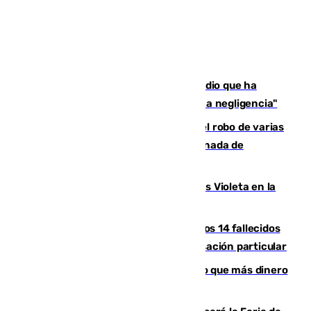
El acalde de Niebla cree que el incendio que ha
afectado a dos aldeas se originó "por una negligencia"
Golpe cofrade en Jaén: investigan el robo de varias
joyas de la Virgen de la Fuensanta Coronada de
Alcaudete
Con Málaga exige duplicar los Puntos Violeta en la
Feria de Málaga
La Justicia ofrece a las familias de los 14 fallecidos
en el incendio de Los Gallardos ser acusación particular
Juanlu Sánchez, el sexto canterano que más dinero
deja en las arcas del Sevilla