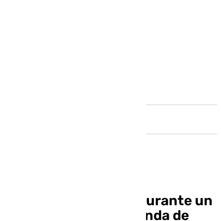
Andalucía
Herida una persona durante un
incendio en una vivienda de