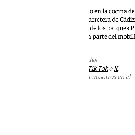
La semana pasada, otro incendio en la cocina de
Calle Tomás Echevarría, en la Carretera de Cádi
cuatro dotaciones de Bomberos de los parques Pi
afectado. Las llamas afectaron a parte del mobili
registraron daños personales.
Más noticias de
101TV
en las redes
sociales:
Instagram
,
Facebook
,
Tik Tok
o
X
.
Puedes ponerte en contacto con nosotros en el
correo
informativos@101tv.es
Tags:
Últimas noticias