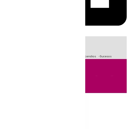
HOY
|
Fútbol
Primera División
Crisis Migratoria en Ceuta
Incendios
Sucesos
Andalucía