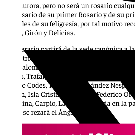
de la Aurora, pero no será un rosario cualqui
aniversario de su primer Rosario y de su pr
las calles de su feligresía, por tal motivo re
La Paz, Girón y Delicias.
El itinerario partirá de la sede canónica a l
san Patricio, Av. Sor Teresa Prat, Soldado 
de la Paloma, Francisco Ballesteros, Manue
Prados, Trafalgar, Manuel Altolaguirre, Lep
Assiego Codes, Teniente Fernández Nespral,
Guillén, Isla Cristina, Abogado Federico Or
Marquina, Carpio, La Hoz, y entrada en la pa
donde se rezará el Ángelus.