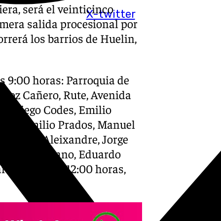
era, será el veinticinco
X-twitter
imera salida procesional por
correrá los barrios de Huelin,
as 9:00 horas: Parroquia de
Muñoz Cañero, Rute, Avenida
l Assiego Codes, Emilio
anto, Emilio Prados, Manuel
 Vicente Aleixandre, Jorge
ellana Toledano, Eduardo
rroquia a las 12:00 horas,