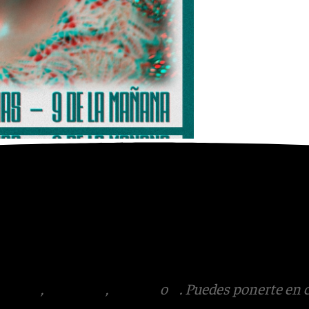
Youtube
esde la salida (9:00 horas)
0:00 horas), donde se
ra la banda de música ‘Cruz
la entrada a la parroquia
tagram
,
Facebook
,
Tik Tok
o
X
. Puedes ponerte en 