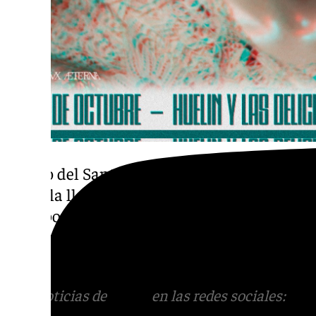
El rezo del Santo Rosario se llevará a cabo d
hasta la llegada al barrio de Las Delicias (1
incorporará tras las andas de Nuestra Seño
del Humilladero’, que les acompañará hasta 
(12:00 horas).
Más noticias de
101TV
en las redes sociales:
Ins
correo
informativos@101tv.es