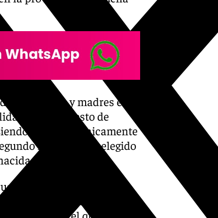
do por padres y madres en
lidando este puesto de
 siendo superado únicamente
l segundo nombre más elegido
nacidas.
uatro posiciones hasta
a dos puestos y se sitúa en
sado ocupaba el quinto