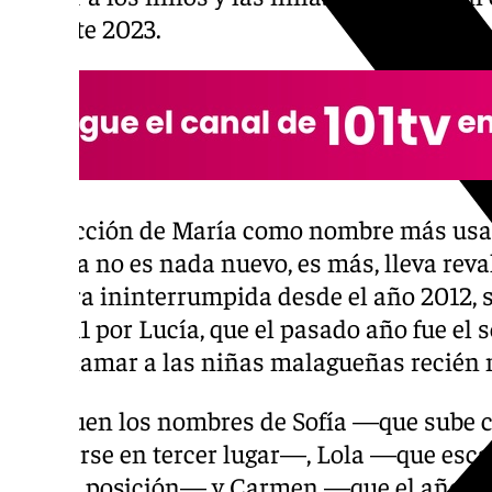
durante 2023.
La elección de María como nombre más usa
Málaga no es nada nuevo, es más, lleva reva
manera ininterrumpida desde el año 2012,
en 2011 por Lucía, que el pasado año fue e
para llamar a las niñas malagueñas recién 
Le siguen los nombres de Sofía —que sube c
colocarse en tercer lugar—, Lola —que escal
cuarta posición— y Carmen —que el año pa