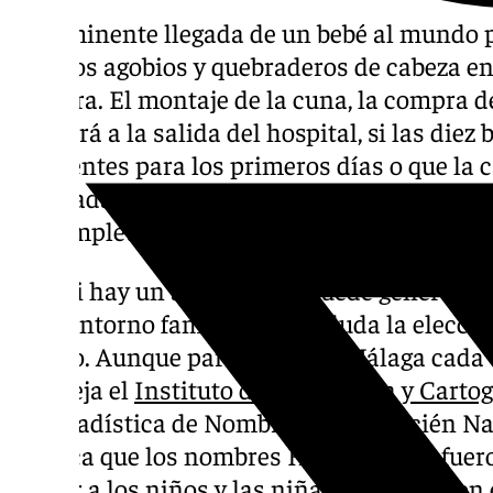
La inminente llegada de un bebé al mundo p
muchos agobios y quebraderos de cabeza ent
criatura. El montaje de la cuna, la compra 
utilizará a la salida del hospital, si las die
suficientes para los primeros días o que la
adaptada para la presencia de un nuevo mi
un completo caos en los días previos al nac
Pero si hay un aspecto que puede generar u
en el entorno familiar es sin duda la elecci
nacido. Aunque parece que en Málaga cada ve
lo refleja el
Instituto de Estadística y Carto
su Estadística de Nombres de los Recién N
destaca que los nombres Hugo y María fuer
llamar a los niños y las niñas que nacieron