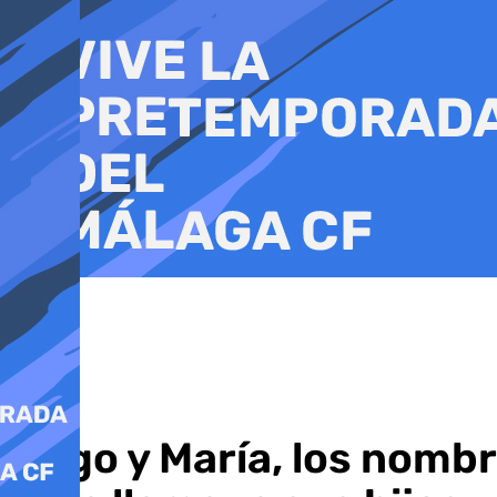
Ir
al
contenido
Hugo y María, los nomb