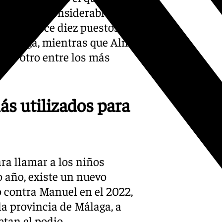
o aumento considerable que
, que crece diez puestos y
 Málaga, mientras que Alma y
o a otro entre los más
ás utilizados para
ra llamar a los niños
 año, existe un nuevo
o contra Manuel en el 2022,
la provincia de Málaga, a
tan el podio.