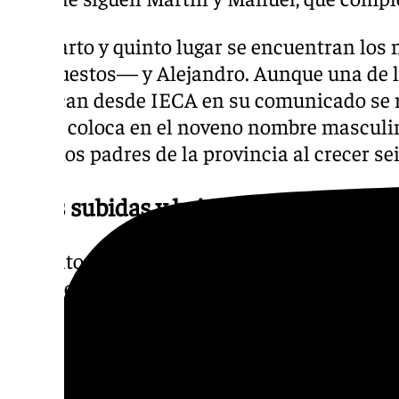
En cuarto y quinto lugar se encuentran lo
tres puestos— y Alejandro. Aunque una de 
destacan desde IECA en su comunicado se re
que se coloca en el noveno nombre masculi
entre los padres de la provincia al crecer se
Otras subidas y bajadas
Los datos de la estadística también revelan
más frecuentes en Málaga durante el 2023 y 
una mayor subida, se encuentran Chloe y Tr
Javier para los niños. Por el contrario, los
mayor bajada fueron Jimena, Paula, Daniel 
manteniendo entre los 25 más utilizados.