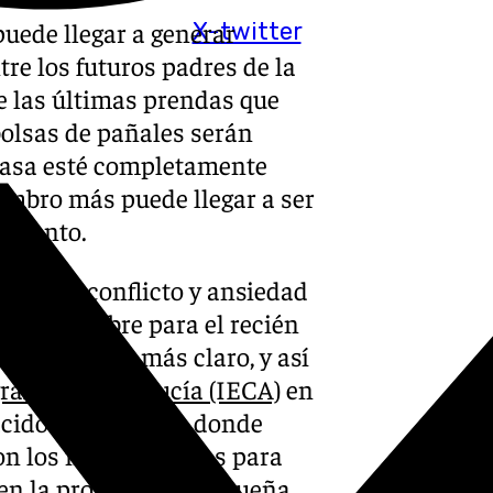
uede llegar a generar
X-twitter
re los futuros padres de la
de las últimas prendas que
z bolsas de pañales serán
 casa esté completamente
embro más puede llegar a ser
imiento.
n mayor conflicto y ansiedad
ón del nombre para el recién
z lo tienen más claro, y así
grafía de Andalucía (IECA)
en
acidos Andaluces, donde
on los más escogidos para
 en la provincia malagueña