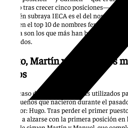
puesto tras crecer cinco posiciones—. Otr
también subraya IECA es el del nombre Vega
entre en el top 10 de nombres femeninos en
Valeria son los que más han bajado de un añ
utilizados.
Hugo, Martín y Manuel, los m
niños
En el caso de los nombres más utilizados pa
malagueños que nacieron durante el pasado
ganador: Hugo. Tras perder el primer puest
vuelve a alzarse con la primera posición en 
quien le siguen Martín y Manuel, que comple