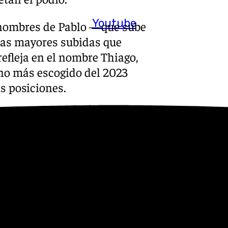
Youtube
s nombres de Pablo —que sube
las mayores subidas que
fleja en el nombre Thiago,
no más escogido del 2023
is posiciones.
 que entre los 25 nombres
que, por tanto, han tenido
iana para las niñas, y Liam y
 nombres que sufrieron una
y Mario, aunque se siguen