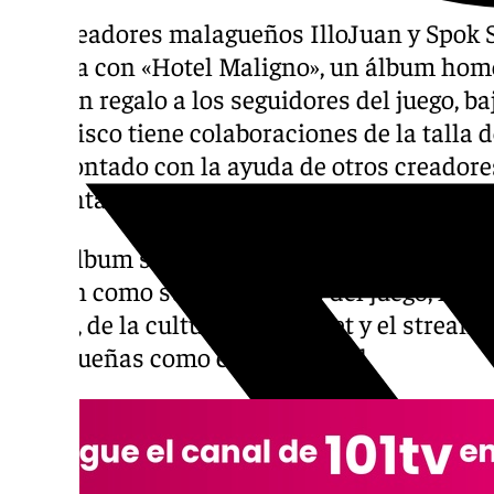
Los creadores malagueños IlloJuan y Spok 
música con «Hotel Maligno», un álbum home
todo un regalo a los seguidores del juego, b
Este disco tiene colaboraciones de la talla
han contado con la ayuda de otros creadore
presentador del pódcast más escuchado de
Este álbum se enmarca en un contexto cómico
hablan como sus personajes del juego, lleno
meme, de la cultura de internet y el streamin
malagueñas como el Churumbel.