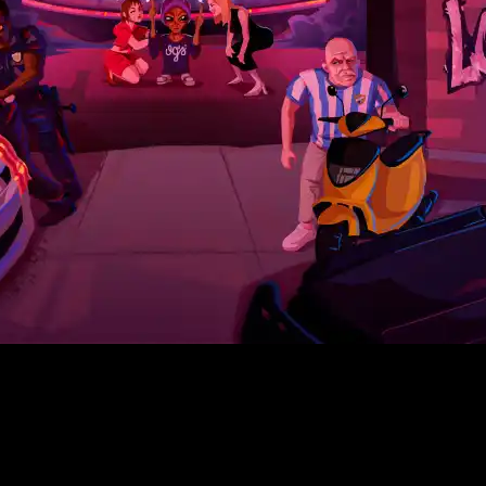
Youtube
 sobre todo el creador
on la actriz y presentadora
miento», este álbum viene a
tras su parón de varios meses,