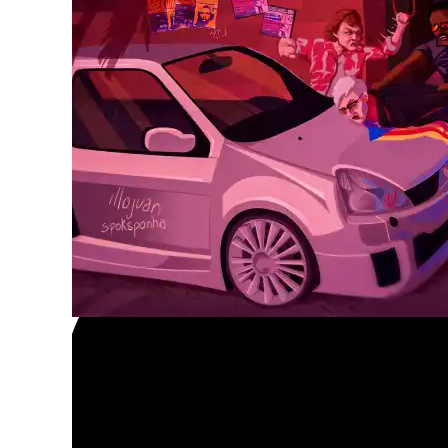
A pesar de las críticas que están recibiendo,
fuengiroleño a raíz de su reciente ruptura c
Masi y de un supuesto «cambio de comporta
dar aire fresco a la carrera de Juan Alberto 