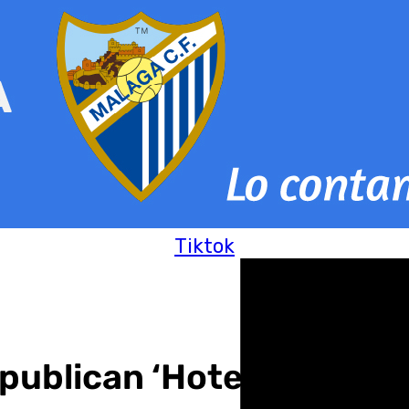
Tiktok
publican ‘Hotel Maligno’