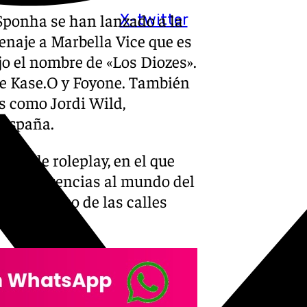
Sponha se han lanzado a la
X-twitter
naje a Marbella Vice que es
ajo el nombre de «Los Diozes».
 de Kase.O y Foyone. También
s como Jordi Wild,
 España.
 y de roleplay, en el que
 de referencias al mundo del
g e incluso de las calles