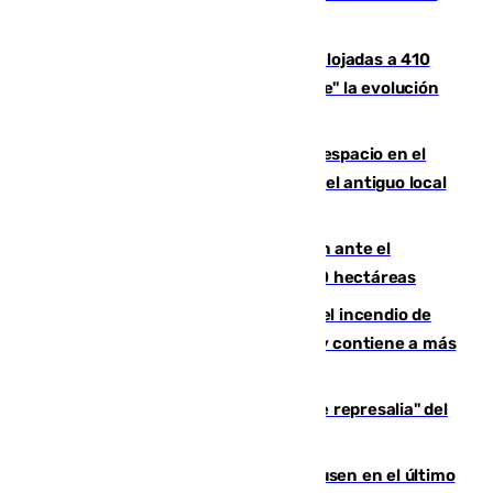
Huelva
El incendio de Niebla mantiene desalojadas a 410
personas que siguen con "incertidumbre" la evolución
del viento
Las marcas internacionales ganan espacio en el
Centro de Málaga: la Tagliatella abre en el antiguo local
de Vox Sports Bar
Moreno pide extremar la precaución ante el
incendio de Niebla, que supera las 4.000 hectáreas
340 personas más desalojadas por el incendio de
Niebla, que mantiene a 410 evacuadas y contiene a más
de 500 efectivos trabajando
Italia responde ante las "medidas de represalia" del
Gobierno de Sánchez
El Sevilla se desinfla ante el Leverkusen en el último