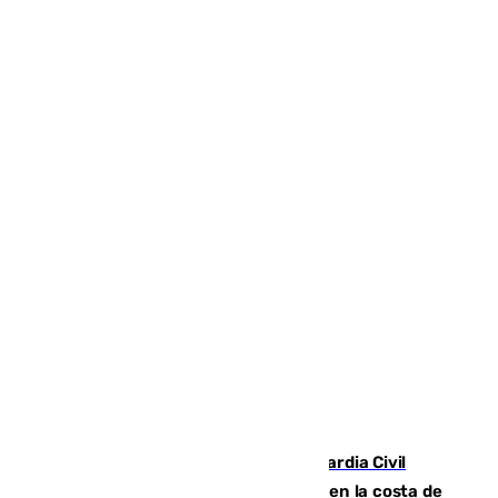
Persecución en Punta Umbría: la Guardia Civil
interviene más de 800 kilos de cocaína en la costa de