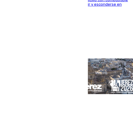
y habría impedido salir a la víctima antes de huir y esconderse en
una casa cercana
Portada
Andalucía
Sevilla