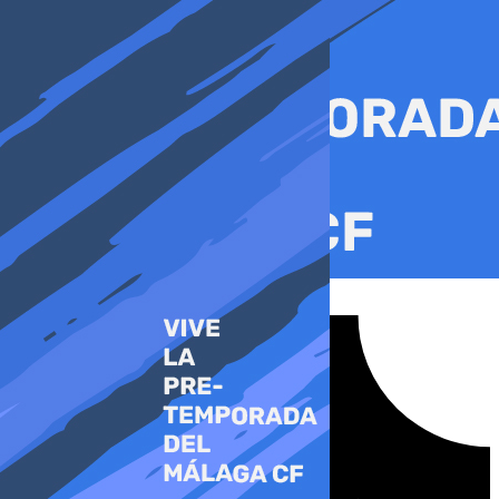
Ir
al
contenido
Tiktok