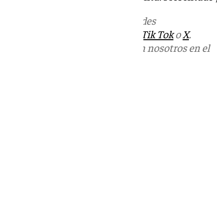
Más noticias de
101TV
en las redes
sociales:
Instagram
,
Facebook
,
Tik Tok
o
X
.
Puedes ponerte en contacto con nosotros en el
correo
informativos@101tv.es
Tags:
Últimas noticias