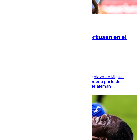
08.08.2026
El Sevilla se desinfla ante el Leverkusen en el
último ensayo (1-2)
El conjunto de Luis García se adelantó con un golazo de Miguel
Sierra y ofreció buenas sensaciones durante buena parte del
encuentro, pero acabó cediendo ante el empuje alemán