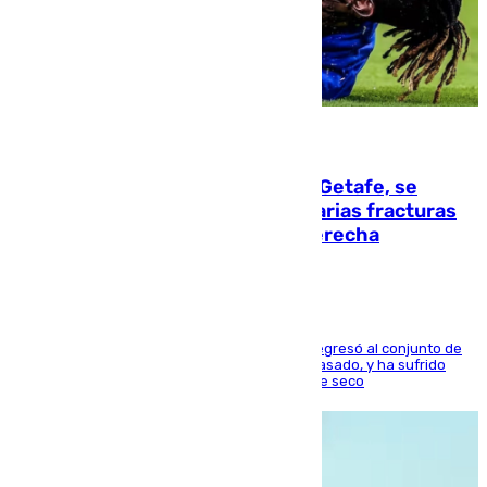
08.08.2026
Christantus Uche, delantero del Getafe, se
perderá toda la temporada por varias fracturas
en los ligamentos de su rodilla derecha
El centrocampista reconvertido en atacante regresó al conjunto de
la capital, después de salir obligado el curso pasado, y ha sufrido
una lesión que lo mantendrá un año en el dique seco