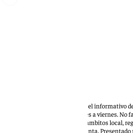
Miguel Alfonso
miércoles, 25 septiembre 2024, 19:46
Compartir:
Las noticias de 101tv Málaga es el informativo de
Málaga
. Desde las 20.00 de lunes a viernes. No fa
noticias más relevantes en los ámbitos local, reg
social, deportivo y la Semana Santa. Presentad