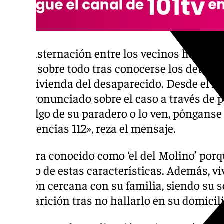
La consternación entre los vecinos ha ido 
horas, sobre todo tras conocerse los detalle
de la vivienda del desaparecido. Desde el A
han pronunciado sobre el caso a través de pe
sabe algo de su paradero o lo ven, pónganse
Emergencias 112», reza el mensaje.
Paco era conocido como ‘el del Molino’ porq
edificio de estas características. Además, v
relación cercana con su familia, siendo su 
desaparición tras no hallarlo en su domicili