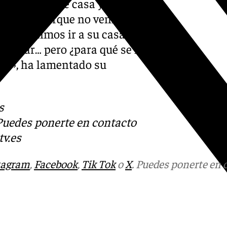
si no sale de casa y tiene
ocupar porque no venía a ver
ndo decidimos ir a su casa.
 robar… pero ¿para qué se le
él», ha lamentado su
s
 Puedes ponerte en contacto
v.es
tagram
,
Facebook
,
Tik Tok
o
X
. Puedes ponerte en 