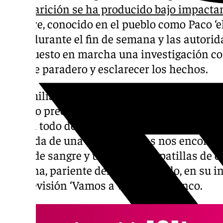
desaparición se ha producido bajo impacta
hombre, conocido en el pueblo como Paco ‘el 
pista durante el fin de semana y las autorid
han puesto en marcha una investigación co
posible paradero y esclarecer los hechos.
La familia del octogenario dio la voz de al
cuando preocupados acudieron a su viviend
estaba todo desmontado, patas arriba, como
la salida de una de las puertas nos encontr
gotas de sangre y una de sus zapatillas de e
Cristina, pariente del desaparecido, en su 
de televisión ‘Vamos a ver’ de Telecinco.