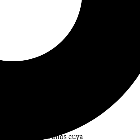
a un
vecino de 83 años cuya