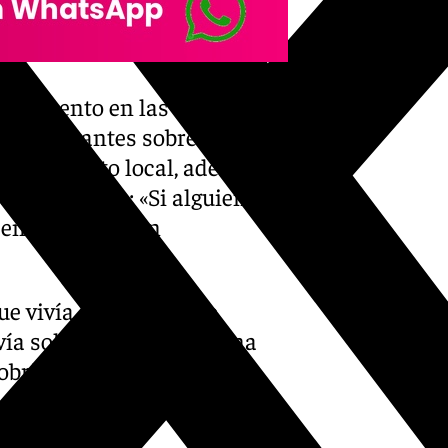
en aumento en las últimas
s inquietantes sobre el estado
yuntamiento local, además, se
rfil de redes: «Si alguien
 en contacto con
ue vivía en un antiguo
ivía solo, aunque tenía una
sobrino el que denunció su
o.