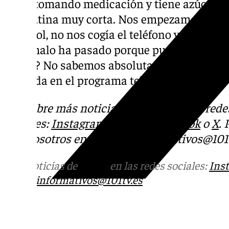
«Está tomando medicación y tiene azúcar. Ca
una rutina muy corta. Nos empezamos a pre
el fútbol, no nos cogía el teléfono y fue cua
Algo malo ha pasado porque pueden entrar a
llevan? No sabemos absolutamente nada de 
allegada en el programa televisivo.
Descubre más noticias de
101TV
en las rede
sociales:
Instagram
,
Facebook
,
Tik Tok
o
X
.
con nosotros en el correo
informativos@101t
Más noticias de
101TV
en las redes sociales:
Ins
correo
informativos@101tv.es