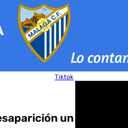
Tiktok
desaparición un vecino d