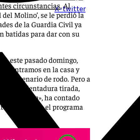
ntes circunstancias
. Al
X-twitter
del Molino’, se le perdió la
ades de la Guardia Civil ya
n batidas para dar con su
arma este pasado domingo,
a: «Entramos en la casa y
 un escenario de rodo. Pero a
amos su dentadura tirada,
star por casa», ha contado
intervención en el programa