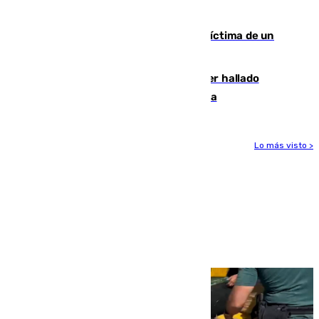
mantiene desalojadas a 474 personas
El tenista checho Lehecka, nueva víctima de un
Rafa Jódar que está siendo imparable
Muere un hombre de 58 años tras ser hallado
inconsciente en una piscina en Cómpeta
Lo más visto >
Más noticias
Ver más >