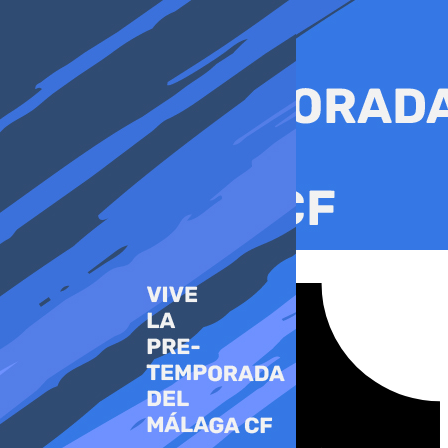
Ir
al
contenido
Tiktok