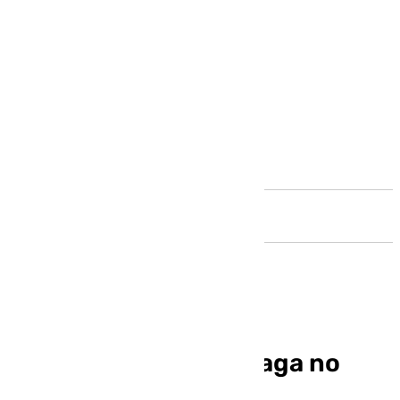
Andalucía
Jacobo Florido: «Málaga no
está turistificada