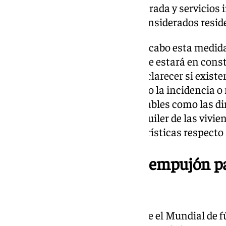
alojamientos turísticos con entrada y servicios 
barrios hasta 417 (46) no son considerados resid
Cabe recordar que, para llevar a cabo esta medid
ha elaborado un documento, que estará en consta
diagnóstico de la situación y esclarecer si exist
límites. Se ha han factores como la incidencia o 
turísticas con otra serie de variables como las d
hogares, el precio de venta y alquiler de las vivie
rentabilidad de las viviendas turísticas respecto
El Mundial 2030, un empujón pa
Málaga
Esta semana se ha conocido que el Mundial de f