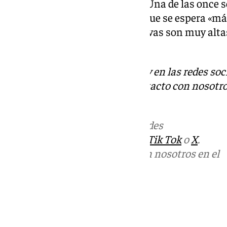
España, Marruecos y Portugal. Una de las once s
respecto, Florido ha declarado que se espera «má
este evento y que «las expectativas son muy alt
mucho».
Descubre más noticias de 101Tv en las redes soc
Tok
o
X
. Puedes ponerte en contacto con nosotro
informativos@101tv.es
.
Más noticias de
101TV
en las redes
sociales:
Instagram
,
Facebook
,
Tik Tok
o
X
.
Puedes ponerte en contacto con nosotros en el
correo
informativos@101tv.es
Tags:
Últimas noticias