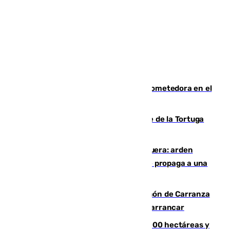
El año 2007, una generación muy prometedora en el
mundo del fútbol
Incendio forestal en el paraje Monte de la Tortuga
de Málaga
Incendio en un vertedero de Antequera: arden
chatarra, muebles y palets y el fuego se propaga a una
zona de monte
Las Palmas conquista el Trofeo Ramón de Carranza
y somete a un Cádiz que no termina de arrancar
El incendio de Niebla alcanza las 8.000 hectáreas y