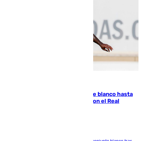
06.08.2026
Vinícius Júnior seguirá vestido de blanco hasta
2032 tras cerrar su renovación con el Real
Madrid
El atacante brasileño amplía su vínculo con el conjunto blanco tras