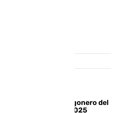
Andalucía
Jesús Gutiérrez, pregonero del
carnaval de Málaga 2025