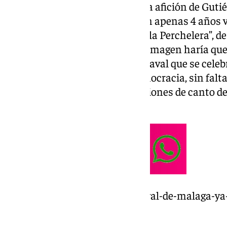
Nacido en septiembre de 1975, la afición de Gutiér
desde bien pequeño, cuando con apenas 4 años 
las tablas con la murga “Caracola Perchelera”, d
le perdura a día de hoy. Aquella imagen haría q
de la primera cabalgata de Carnaval que se celebr
restauración de la fiesta en democracia, sin falt
momento en el que las agrupaciones de canto dej
cabalgata.
https://www.101tv.es/el-carnaval-de-malaga-ya-t
jose-luis-puche/