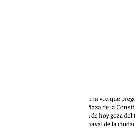
Miguel Alfonso
jueves, 10 octubre 2024, 22:01
Compartir:
El Carnaval de Málaga ya tiene una voz que pregon
encargado de alzar la voz en la Plaza de la Const
será Jesús Gutiérrez, quien a día de hoy goza del t
con mayor trayectoria en el carnaval de la ciuda