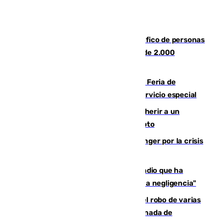
Cae una de las mayores redes de tráfico de personas
y droga en España: introdujeron a más de 2.000
migrantes de forma ilegal
¿Hasta qué hora abre el Metro en la Feria de
Málaga? Consulta las frecuencias del servicio especial
Detenido un hombre en Málaga por herir a un
Guardia Civil tras atropellarle con su moto
El Barça cancela un amistoso en Tánger por la crisis
en la frontera con Ceuta
El acalde de Niebla cree que el incendio que ha
afectado a dos aldeas se originó "por una negligencia"
Golpe cofrade en Jaén: investigan el robo de varias
joyas de la Virgen de la Fuensanta Coronada de