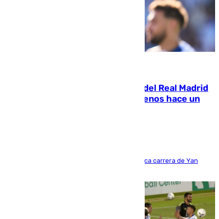
07.08.2026
El fichaje más caro de la historia del Real Madrid
costaba 105 millones de euros menos hace un
año y jugaba en Leganés
Del filial pepinero a récord absoluto: la meteórica carrera de Yan
Diomande en solo doce meses