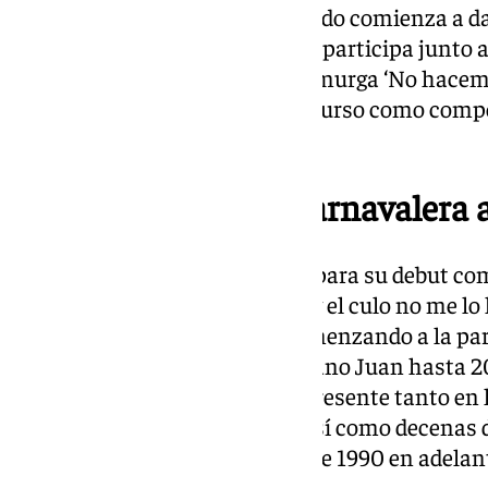
No sería hasta el año 1987 cuando comienza a 
intérprete del carnaval, cuando participa junto
actuaciones de las Peñas en la murga ‘No hacemos
haría su debut oficial en el concurso como com
murga “Por derecho y Punto”.
Amplia trayectoria carnavalera 
Habría que esperar hasta 1993 para su debut co
agrupación “Escupido y Cagao y el culo no me lo 
primer premio en murgas y comenzando a la par
formando tánden con su hermano Juan hasta 20
y letra de Gutiérrez ha estado presente tanto en
para la comparsa perchelera, así como decenas 
agrupaciones malagueñas desde 1990 en adelan