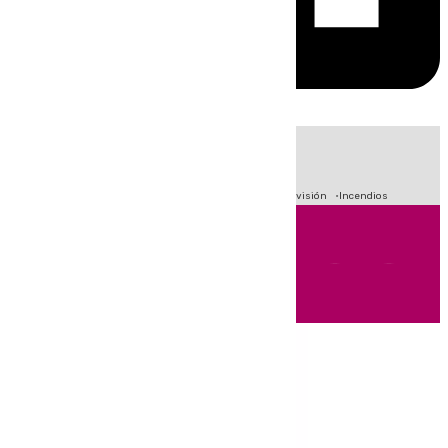
HOY
|
Fútbol
Sucesos
Crisis Migratoria en Ceuta
Primera División
Incendios
Andalucía