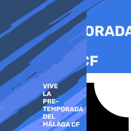
Ir
al
contenido
Tiktok