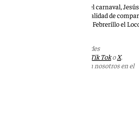
Durante su extensa carrera en el carnaval, Jesús
con el primer premio en la modalidad de comparsa
(2000), Los Estudiantes (2005), Febrerillo el Lo
(2020) y Los Patronos (2022).
Más noticias de
101TV
en las redes
sociales:
Instagram
,
Facebook
,
Tik Tok
o
X
.
Puedes ponerte en contacto con nosotros en el
correo
informativos@101tv.es
Tags:
Últimas noticias