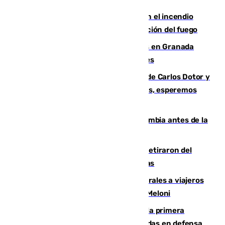
Activado el nivel 2 de emergencia en el incendio
forestal de Niebla por la compleja evolución del fuego
Controlado un incendio de rastrojos en Granada
junto a la autovía y al Callejón de Nogales
Juanfran Funes, sobre las lesiones de Carlos Dotor y
Fernando Calero: “Estamos preocupados, esperemos
que no sea nada”
Felipe VI refuerza los lazos con Colombia antes de la
llegada del nuevo presidente
Fernando Calero y Carlos Dotor se retiraron del
encuentro contra el Ceuta con molestias
España restablece controles temporales a viajeros
procedentes de Italia como repuesta a Meloni
El Málaga cae ante el Ceuta y suma la primera
derrota de la pretemporada dejando dudas en defensa