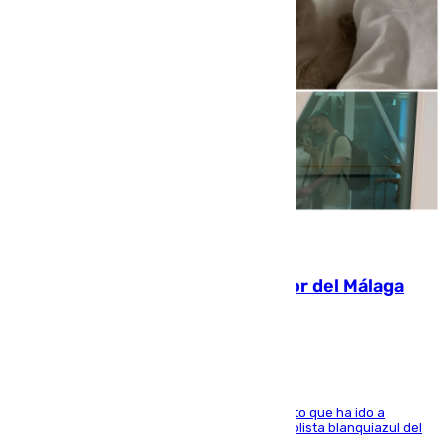
07.08.2026
Isco, la nueva mascota del jugador del Málaga
Dani Lorenzo
El centrocampista marbellí es ‘padre’ de un gato que ha ido a
recoger a Vigo y su nombre es como el exfutbolista blanquiazul del
Arroyo de la Miel