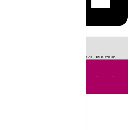
HOY
|
Fútbol
Primera División
LaLiga
Crisis Migratoria en Ceuta
101 Televisión
Andalucía