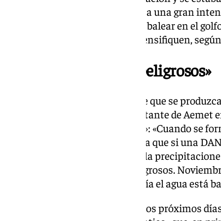
estuvo muchas horas lloviendo a una gran inten
mar más cálido, como es el mar balear en el golfo
clave para que las lluvias se intensifiquen, según
«Estamos en meses peligrosos»
Preguntado por la posibilidad de que se produz
próximas semanas, el representante de Aemet e
seguimos en «meses peligrosos»: «Cuando se fo
estar el mar caliente, lo que pasa que si una DA
mar está caliente, lógicamente la precipitacione
Todavía estamos en meses peligrosos. Noviembre
hasta mitad de diciembre todavía el agua está ba
En cuanto a la predicción para los próximos días