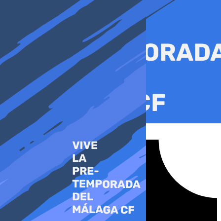
Ir
al
contenido
Tiktok