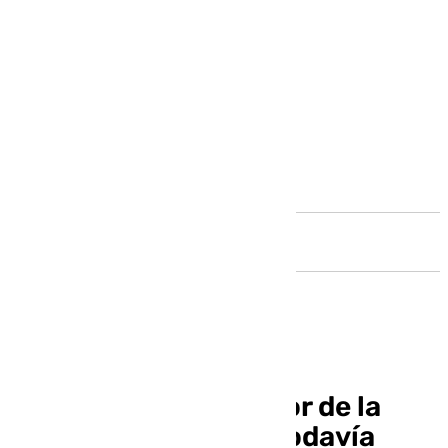
Andalucía
Jesús Riesco, director de la
Aemet en Málaga: «Todavía