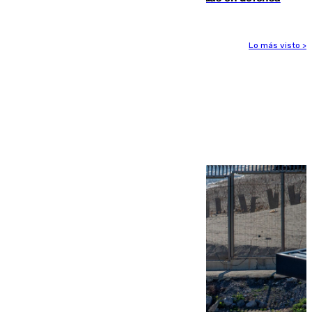
Lo más visto >
Más noticias
Ver más >