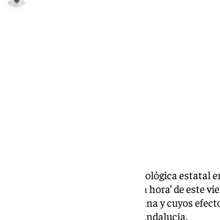
Antonio López
viernes, 15 noviembre 2024, 12:14
Compartir:
El director de la Agencia Meteorológica estatal 
entrado en directo en el ‘Llegó la hora’ de este v
ha afectado a Málaga
esta semana y cuyos efecto
las provincias occidentales de Andalucía.