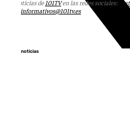
Más noticias de
101TV
en las redes sociales:
Ins
correo
informativos@101tv.es
Tags:
Últimas noticias