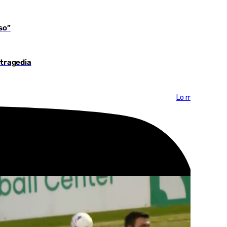
so”
 tragedia
Lo más visto >