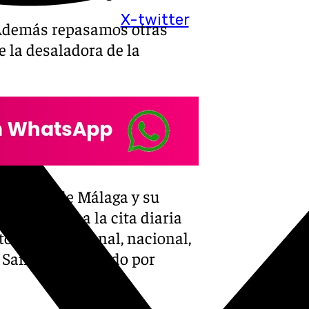
X-twitter
 Además repasamos otras
 la desaladora de la
eferencia de Málaga y su
. No faltes a la cita diaria
os local, regional, nacional,
a Santa. Presentado por