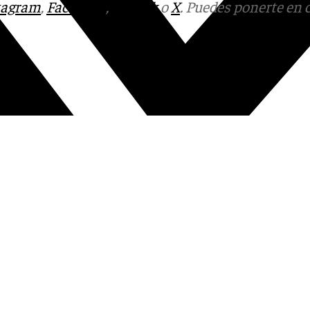
tagram
,
Facebook
,
Tik Tok
o
X
. Puedes ponerte en 