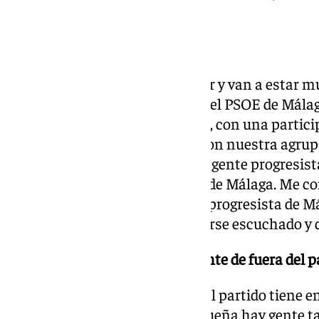
PRIORITARIO»
¿Existen esas voces?
Esas voces existen y se van a ver y van a estar m
espacio también. Yo quiero que el PSOE de Málag
de los militantes, que lo va a ser, con una partic
constante con los militantes, con nuestra agrup
espacio de encuentro de toda la gente progresis
servicio de la gente progresista de Málaga. Me c
esté abierto para que cualquier progresista de M
donde sentirse útil, donde sentirse escuchado y 
¿Se podrían abrir entonces a gente de fuera del p
No le quepa ninguna duda que el partido tiene 
talento. Y en la sociedad malagueña hay gente 