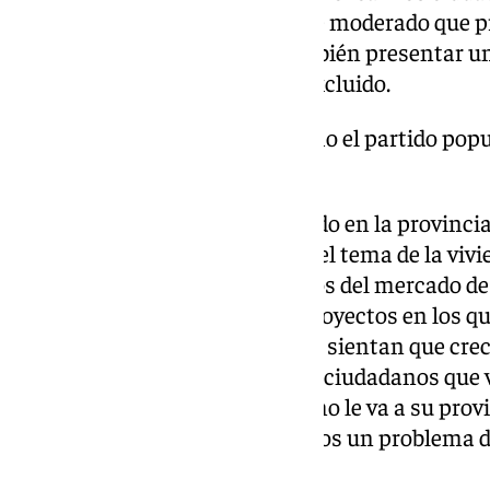
imagen, esa falsa imagen de ese moderado que 
Bonilla y al mismo tiempo también presentar un
Málaga en el que nadie quede excluido.
«Se está equivocando mucho el partido popul
muy sectaria»
El Partido Popular está aplicando en la provincia
muchos casos. Por ejemplo, en el tema de la vivi
malagueños se queden excluidos del mercado de
que ser capaces de presentar proyectos en los qu
que los malagueños también se sientan que crec
ser que que nosotros tengamos ciudadanos que v
que a ellos no le va tan bien como le va a su pro
ninguna duda. Nosotros tenemos un problema d
hacer una movilidad.