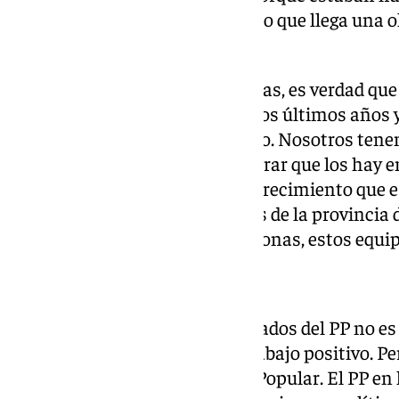
buena gestión y en ese momento que llega una ola
frente.
Si vamos a causas más profundas, es verdad que 
pegado un salto cualitativo en los últimos años
no hemos acompasado ese salto. Nosotros tenem
dicho desde el principio, encontrar que los hay e
que pueda acompasarse, a ese crecimiento que e
gente de Málaga, los ciudadanos de la provincia 
estas caras, y estos y estas personas, estos equ
¿Y qué ha hecho bien el PP?
Cuando alguien tiene los resultados del PP no es
ha hecho algo y ha hecho un trabajo positivo. Pe
equivocando mucho el Partido Popular. El PP en 