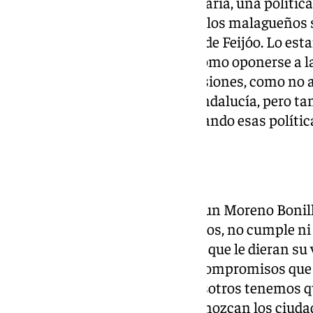
haciendo una política muy sectaria, una polític
superponiendo los intereses de los malagueños s
Partido Popular, a los intereses de Feijóo. Lo e
decisiones que está tomando como oponerse a la
oponerse a la subida de las pensiones, como no a
es algo muy importante para Andalucía, pero ta
tenemos que estar ahí denunciando esas política
Málaga.
¿Y desde la Junta?
Pues luego tenemos también a un Moreno Bonilla
está engañando a los malagueños, no cumple ni 
que hizo a los malagueños para que le dieran su 
tampoco está cumpliendo los compromisos que y
había asumido con Málaga. Nosotros tenemos qu
también esas críticas, que la conozcan los ciuda