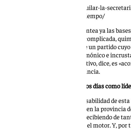
https://www.101tv.es/josele-aguilar-la-secretar
me-va-a-ocupar-el-120-de-mi-tiempo/
Desde las alturas de Málaga plantea ya las bas
que a día de hoy se antoja muy complicada, quimé
cambiar la imagen perdedora de un partido cuyo 
en la provincia, con un PP hegemónico e incrust
demoscópico de Málaga. El objetivo, dice, es «aco
ese ritmo vertiginoso de la provincia.
¿Cómo está llevando los primeros días como líde
Cuando uno asume una responsabilidad de esta 
secretario general de tu partido en la provincia
poco. Pero, la ilusión que estoy recibiendo de t
cargue uno de ánimo y gasolina el motor. Y, por 