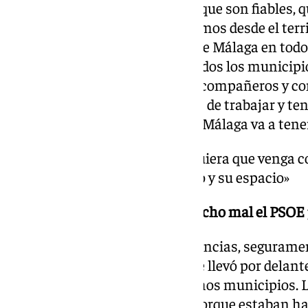
gente sienta que son cercanos, que son fiables, 
puedan identificarse y los hagamos desde el terr
muy identificable con el PSOE de Málaga en todo e
pueblos, todos los barrios, en todos los municip
necesito el trabajo de rodos los compañeros y c
cualquiera que venga con ganas de trabajar y ten
confianza de los ciudadanos de Málaga va a tener 
«aquí no sobra nada, cualquiera que venga c
el talento va a tener su sitio y su espacio»
Desde la autocrítica, ¿qué ha hecho mal el PSOE p
Creo que son muchas circunstancias, seguramen
que se vivió el 23 de mayo que se llevó por delan
funcionando muy bien en muchos municipios. Lo
elecciones de manera injusta porque estaban h