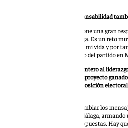
muy ilusionante.
¿Supongo que es una gran responsabilidad tamb
Completamente. Yo sé qué supone una gran resp
general de la provincia de Málaga. Es un reto muy
que he estado, he conocido toda mi vida y por tan
mejor de mí para que el proyecto del partido en 
Desde que llegó María Jesús Montero al liderazg
cuestiones como remontada o «proyecto ganador
como en Málaga están en una posición electoral
lograrlo?
Vamos a hacerlo intentando cambiar los mensaj
ciudadanos de la provincia de Málaga, armando 
también en cuanto a ideas y propuestas. Hay qu