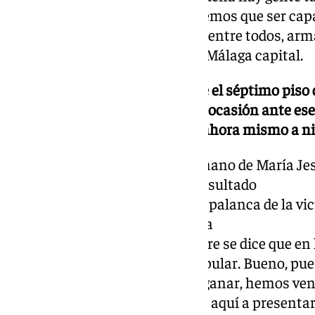
posiciones de progreso que tenemos que ser cap
esos puntos de encuentro. Para entre todos, arm
ilusionante también para para Málaga capital.
No sé si tiene vértigo aquí desde el séptimo piso d
pero en 2026 se verá la primera ocasión ante ese
esa visión perdedora que tiene ahora mismo a n
Yo estoy convencido que de la mano de María Je
tendremos un extraordinario resultado
y que nosotros vamos a ser una palanca de la vi
que pueda llegar a la presidencia
de la Junta de Andalucía. Siempre se dice que e
caladero del voto del Partido Popular. Bueno, pu
Nosotros hemos venido aquí a ganar, hemos veni
los malagueños . Hemos venido aquí a presentar