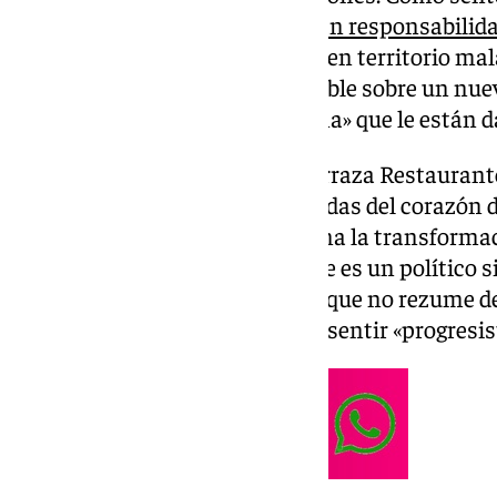
«un gran poder conlleva una
gran responsabilid
la nueva cara del puño y la rosa en territorio m
poco», reconoce con su tono afable sobre un nue
de «ilusión» gracias a la «gasolina» que le está
Recibe a 101 Televisión en la Terraza Restauran
Equitativa, con vistas privilegiadas del corazón de
que simboliza mejor que ninguna la transformaci
a lomos el PSOE. Demuestra que es un político si
buscando una gama discursiva que no rezume de
militancia y a las personas con sentir «progresis