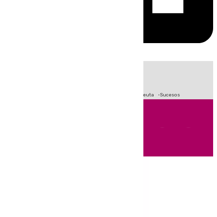
HOY
|
Fútbol
Primera División
LaLiga
Crisis Migratoria en Ceuta
Sucesos
Andalucía