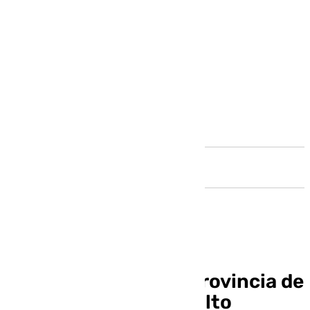
Andalucía
Josele Aguilar: «La provincia de
Málaga ha dado un salto