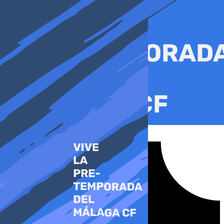
Ir
al
contenido
Tiktok