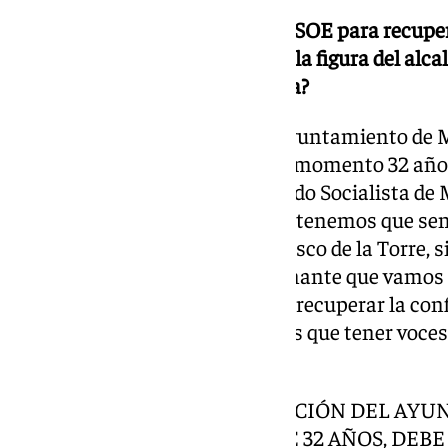
¿Cuál va a ser la estrategia del PSOE para recupe
décadas: buscar un desgaste de la figura del alca
promover otro tipo de estrategia?
Es básica la recuperación del Ayuntamiento de 
después de 30 que serán en ese momento 32 años,
objetivo prioritario para el Partido Socialista de 
objetivo prioritario. Yo creo que tenemos que se
el desgaste del alcalde de Francisco de la Torre, 
presentarle ese proyecto ilusionante que vamos 
los malagueños. Ser capaces de recuperar la con
ciudadanos de Málaga. Tenemos que tener voces 
barrios de Málaga.
«ES BÁSICA LA RECUPERACIÓN DEL AY
POR EL PSOE DESPUÉS DE 32 AÑOS, DEBE