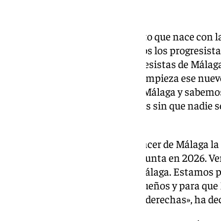
«Venimos a ganar»
«Hoy empieza un nuevo proyecto que nace con la 
socialismo malagueño y de todos los progresist
un espacio para todos los progresistas de Málaga 
escuchados y respetados. Hoy empieza ese nuevo
Málaga. Conozco y conocemos Málaga y sabemos l
aplicamos políticas progresistas sin que nadie s
excluido», ha asegurado.
«Venimos a ganar. Queremos hacer de Málaga la pi
Montero a la presidencia de la Junta en 2026. 
del PP en toda la provincia de Málaga. Estamos 
mayoritaria de todos los malagueños y para que 
experimento de las políticas de derechas», ha de