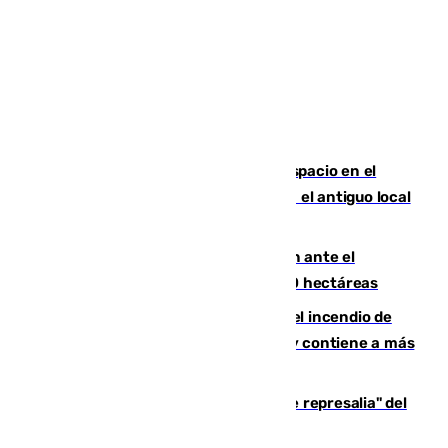
Las marca internacionales ganan espacio en el
Centro de Málaga: La Tagliatella abre en el antiguo local
de Vox Sports Bar
Moreno pide extremar la precaución ante el
incendio de Niebla, que supera las 4.000 hectáreas
340 personas más desalojadas por el incendio de
Niebla, que mantiene a 410 evacuadas y contiene a más
de 500 efectivos trabajando
Italia responde ante las "medidas de represalia" del
Gobierno de Sánchez