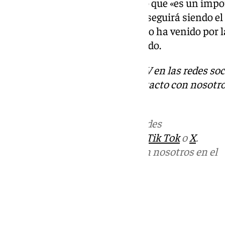
Respecto a Dani Pérez, ha dicho que «es un impo
regional» y ha confirmado que «seguirá siendo e
hablado con él esta mañana y no ha venido por l
de hoy en el partido», ha explicado.
Descubre más noticias de 101TV en las redes soc
Tok
o
X
. Puedes ponerte en contacto con nosotro
informativos@101tv.es
Más noticias de
101TV
en las redes
sociales:
Instagram
,
Facebook
,
Tik Tok
o
X
.
Puedes ponerte en contacto con nosotros en el
correo
informativos@101tv.es
Tags:
Últimas noticias