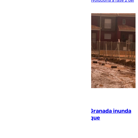
centrando todo el empeño en el de Culla, que evoluciona a fase 2 del
PEIF
08.08.2026
Una tormenta en la provincia de Granada inunda
las calles de Puebla de Don Fadrique