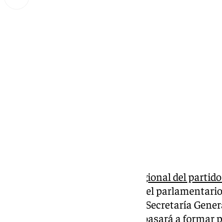
Lynx Devs
lunes, 24 febrero 2025, 11:39
Compartir:
Un día después del
congreso regional del partido
localidad granadina de Armilla, el parlamentario
presentado su candidatura a la Secretaría Gener
secretario general, Dani Pérez, pasará a formar p