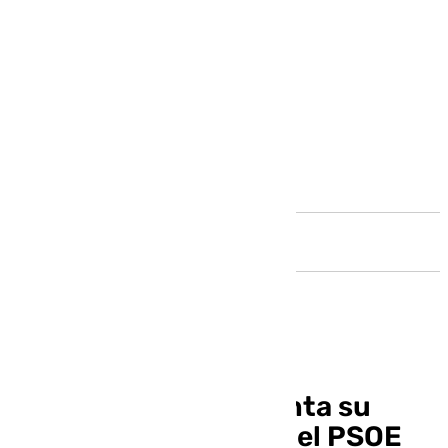
Andalucía
Josele Aguilar presenta su
candidatura a liderar el PSOE