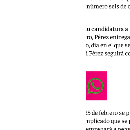
socialista a nivel andaluz como número seis de o
Política Institucional.
Aunque Aguilar ha presentado su candidatura a l
de Málaga este lunes 24 de febrero, Pérez entrega
el próximo domingo 30 de marzo, día en el que se
provincial del PSOE. Eso sí, Dani Pérez seguirá c
Casona del Parque.
Entre este lunes 24 y el martes 25 de febrero se
«Viendo la sala tan llena, veo complicado que se
un Aguilar que ha señalado que empezará a recoge