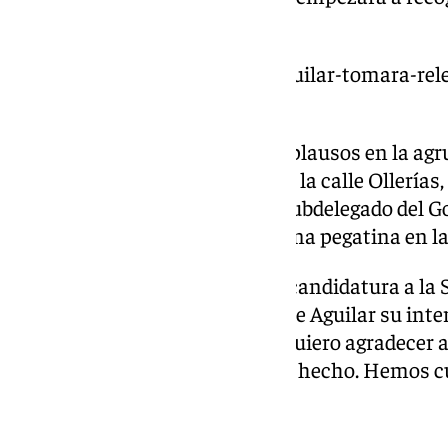
miércoles 26 de febrero.
https://www.101tv.es/josele-aguilar-tomara-rel
malaga/
Aguilar ha sido recibido entre aplausos en la a
‘Paco Román’, en el número 4 de la calle Ollerías,
el Consistorio malagueño y el subdelegado del Go
Todos ellos, además, llevaban una pegatina en la
«Os convoco para anunciar mi candidatura a la 
Málaga». Así ha empezado Josele Aguilar su inte
lleva el nombre de su abuelo. «Quiero agradecer a
ejercicio de solidaridad que han hecho. Hemos 
Jesús Montero», ha añadido.