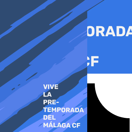
Ir
al
contenido
Tiktok