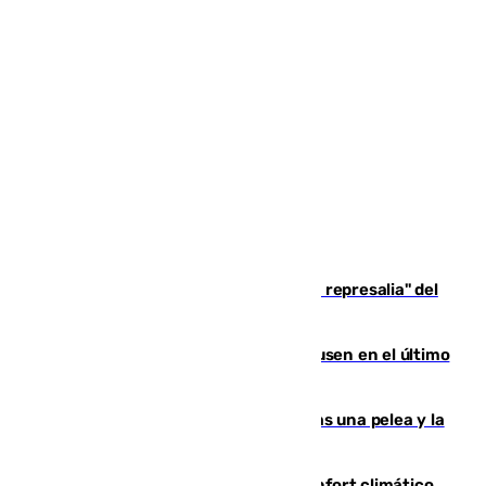
Italia responde ante las "medidas de represalia" del
Gobierno de Sánchez
El Sevilla se desinfla ante el Leverkusen en el último
ensayo (1-2)
Tensión en la prisión de Alhaurín tras una pelea y la
incautación de un punzón
Málaga contabiliza 148 zonas de confort climático