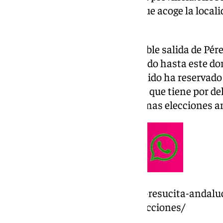
Regional del PSOE Andalucía, que acoge la local
fin de semana.
La especulaciones sobre la posible salida de Pér
últimos meses, aunque no ha sido hasta este d
confirmado los rumores. El partido ha reservado
equipo de
María Jesús Montero
, que tiene por d
partido y competir en las próximas elecciones a
https://www.101tv.es/montero-resucita-andal
regional-psoe-vamos-ganar-elecciones/