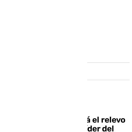
Andalucía
Josele Aguilar tomará el relevo
de Dani Pérez como líder del