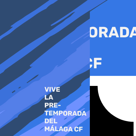
Ir
al
contenido
Tiktok