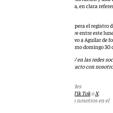
Aguilar a lo largo de esta semana, en clara refere
PSOE de Málaga.
Con esta confirmación, no se espera el registro 
plazo para presentarlas concluye entre este lune
que Dani Pérez entregará el relevo a Aguilar de f
provincial fechado para el próximo domingo 30 
Descubre más noticias de 101TV en las redes soc
Tok
o
X
. Puedes ponerte en contacto con nosotro
informativos@101tv.es
Más noticias de
101TV
en las redes
sociales:
Instagram
,
Facebook
,
Tik Tok
o
X
.
Puedes ponerte en contacto con nosotros en el
correo
informativos@101tv.es