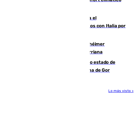
para enfrentar las altas temperaturas
Marlaska notifica a la Unión Europea el
restablecimiento de controles fronterizos con Italia por
vía aérea y marítima
Hallan sin vida al granadino con Alzhéimer
desaparecido hace una semana en Churriana
Encuentran un cadáver en avanzado estado de
descomposición en la localidad granadina de Gor
Lo más visto >
Más noticias
Ver más >