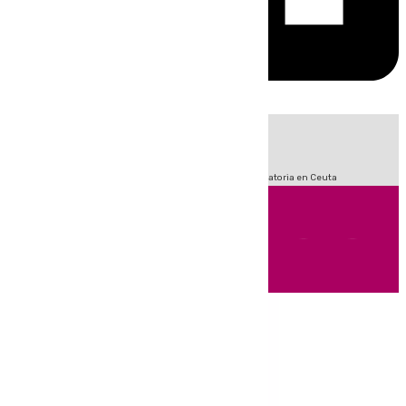
HOY
|
Sucesos
Fútbol
LaLiga
Primera División
Crisis Migratoria en Ceuta
Andalucía