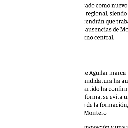
De este modo, Pérez será nombrado como nuevo s
Institucional del partido a nivel regional, siend
Ejecutiva Regional (CER), y que tendrán que tra
próximos meses para suplir las ausencias de Mo
ministra de Haciendo del Gobierno central.
Josele Aguilar
Por su parte, la elección de Josele Aguilar marc
socialistas en la provincia. Su candidatura ha a
delegaciones provinciales y el partido ha confi
torno a su candidatura. De esta forma, se evita u
mostrase posibles dudas dentro de la formación,
secretaria general, María Jesús Montero
«Es necesario un cambio, una renovación y una 