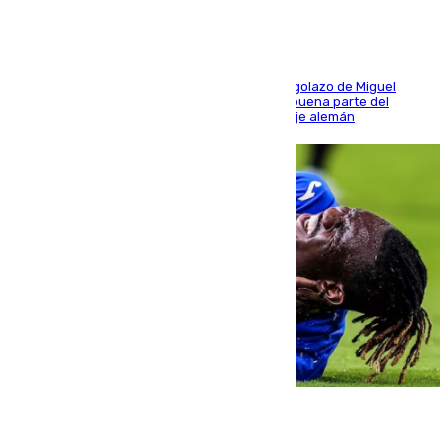
El conjunto de Luis García se adelantó con un golazo de Miguel
Sierra y ofreció buenas sensaciones durante buena parte del
encuentro, pero acabó cediendo ante el empuje alemán
08.08.2026