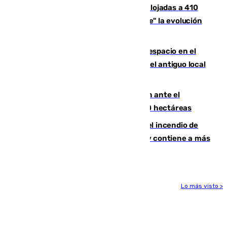
El incendio de Niebla mantiene desalojadas a 410
personas que siguen con "incertidumbre" la evolución
del viento
Las marcas internacionales ganan espacio en el
Centro de Málaga: la Tagliatella abre en el antiguo local
de Vox Sports Bar
Moreno pide extremar la precaución ante el
incendio de Niebla, que supera las 4.000 hectáreas
340 personas más desalojadas por el incendio de
Niebla, que mantiene a 410 evacuadas y contiene a más
de 500 efectivos trabajando
Lo más visto >
Más noticias