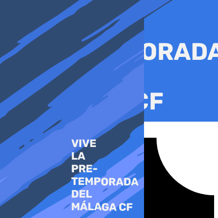
Ir
al
contenido
Tiktok