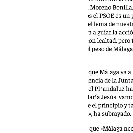
aquí para ganarle a la derecha, a Moreno Bonilla,
los malagueños. Fuertes y unidos el PSOE es un 
«Málaga por delante. No es solo el lema de nues
va a ser el principio básico que va a guiar la acci
próximos años. Voy a defender con lealtad, pero
peso de Málaga en Andalucía y el peso de Málaga
adelantado .
«Lo hago desde la convicción de que Málaga va a s
María Jesús Montero a la presidencia de la Junt
ha sido donde Moreno Bonilla y el PP andaluz han
aquí en Málaga, de la mano de María Jesús, vamo
Bonilla en Andalucía. Málaga fue el principio y ta
de Moreno Bonilla en Andalucía», ha subrayado.
En este sentido, ha considerado que «Málaga nece