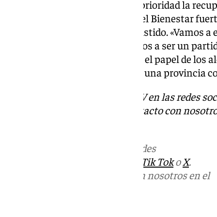
Asimismo, ha fijado como una prioridad la recup
públicos. «Sólo con un Estado del Bienestar fuert
alcance a todas y todos», ha insistido. «Vamos a 
igualdad y del feminismo y vamos a ser un partid
dicho, al tiempo que ha alabado el papel de los al
reafirmado su compromiso con una provincia c
Descubre más noticias de 101TV en las redes soc
Tok
o
X
. Puedes ponerte en contacto con nosotro
informativos@101tv.es
Más noticias de
101TV
en las redes
sociales:
Instagram
,
Facebook
,
Tik Tok
o
X
.
Puedes ponerte en contacto con nosotros en el
correo
informativos@101tv.es