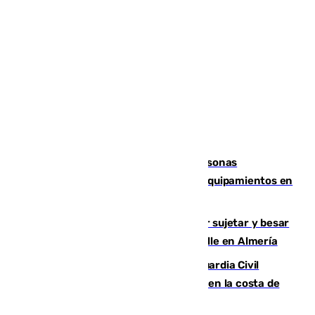
Emvisesa refuerza la atención a personas
vulnerables con cesión de viviendas y equipamientos en
Sevilla
Condenado a dos años de cárcel por sujetar y besar
a una menor tras abordarla en plena calle en Almería
Persecución en Punta Umbría: la Guardia Civil
interviene más de 800 kilos de cocaína en la costa de
Huelva