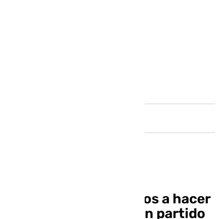
Andalucía
Josele Aguilar: «Vamos a hacer
del PSOE de Málaga un partido