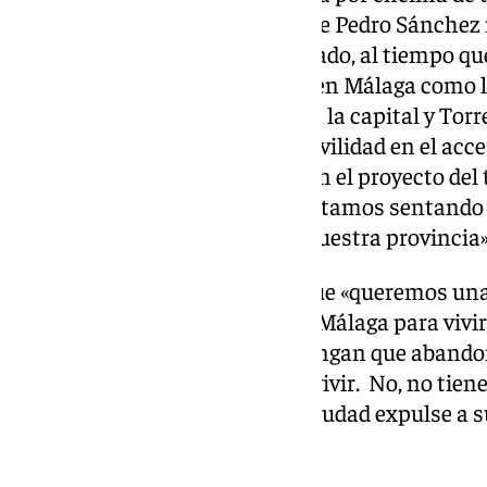
Gobierno. Aunque el Gobierno de Pedro Sánchez n
Málaga a su agenda», ha destacado, al tiempo que
los compromisos del Gobierno en Málaga como la
Circunvalación de Málaga entre la capital y Torr
solución a los problemas de movilidad en el acc
Victoria o el «paso histórico» con el proyecto del
somos los socialistas los que estamos sentando 
transformación que va a vivir nuestra provincia»
De igual forma, ha asegurado que «queremos un
todos y todas». «Queremos una Málaga para vivir,
tragedia que los malagueños tengan que abandon
encuentran una vivienda para vivir. No, no tien
dice Paco de la Torre. Que una ciudad expulse a s
absoluto fracaso».