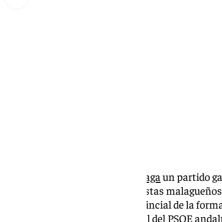
Miguel Alfonso
domingo, 30 marzo 2025, 15:46
Compartir:
Vamos a hacer del
PSOE de Málaga
un partido ga
secretario general de los socialistas malagueños, 
inauguración del congreso provincial de la form
intervenido la secretaria general del PSOE anda