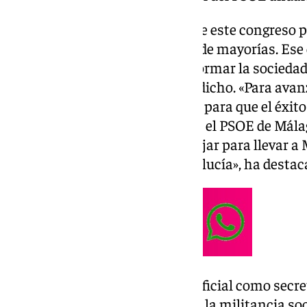
«Vamos a salir fuerte y unidos de este congreso
un partido ganador, un partido de mayorías. Ese 
gobernar, gobernar para transformar la sociedad,
los malagueños sea mejor», ha dicho. «Para avan
quede atrás, avanzar en Málaga para que el éxito
éxito de todos y todas. Aquí está el PSOE de Mála
pie, orgulloso, dispuesto a trabajar para llevar 
presidencia de la Junta de Andalucía», ha destac
Tras ser proclamado de forma oficial como secre
Málaga, Aguilar ha agradecido a la militancia soc