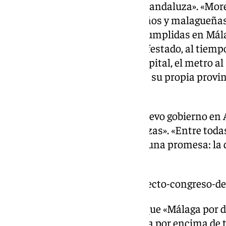
de la peor política de la derecha andaluza». «More
más ha mentido a los malagueños y malagueñas.
que tenga tantas promesas incumplidas en Mál
lista es interminable», ha manifestado, al tiem
incumplidas como el tercer hospital, el metro al 
abandono de Moreno Bonilla de su propia provin
añadido.
Por ello, ha apuntado que un nuevo gobierno en
para los andaluces y las andaluzas». «Entre tod
Moreno Bonilla cumpla por fin una promesa: la d
años», ha resaltado.
https://www.101tv.es/sigue-directo-congreso-d
Aguilar también ha asegurado que «Málaga por d
defender los intereses de Málaga por encima de 