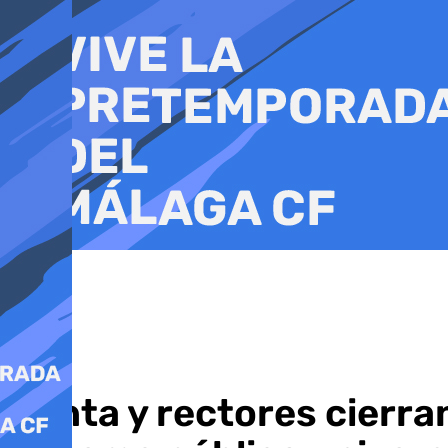
Ir
al
contenido
Junta y rectores cierra