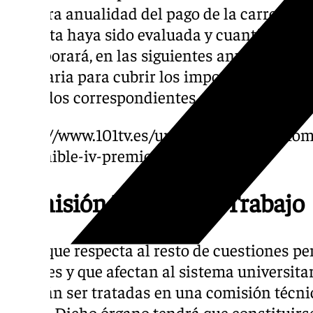
primera anualidad del pago de la carrera ho
que ésta haya sido evaluada y cuantificada.
incorporará, en las siguientes anualidades (
necesaria para cubrir los importes devengad
acuerdos correspondientes al año 2024.
https://www.101tv.es/uma-y-diputacion-fom
sostenible-iv-premios-terra-malaga/
Comisión Técnica de Trabajo
En lo que respecta al resto de cuestiones p
rectores y que afectan al sistema universita
deberán ser tratadas en una comisión técnic
efecto. Dicho órgano tendrá que constituirs