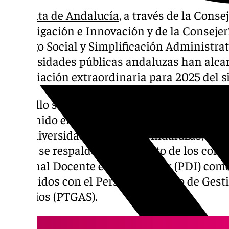
La
Junta de Andalucía
, a través de la Conse
Investigación e Innovación y de la Consejerí
Diálogo Social y Simplificación Administrati
universidades públicas andaluzas han alca
financiación extraordinaria para 2025 del s
Para ello se fija una cuantía equivalente al 
convenido en materia de personal en la Me
las Universidades Públicas Andaluzas, cele
donde se respaldó el pago tanto de los co
Personal Docente e Investigador (PDI) com
adquiridos con el Personal Técnico de Gest
Servicios (PTGAS).