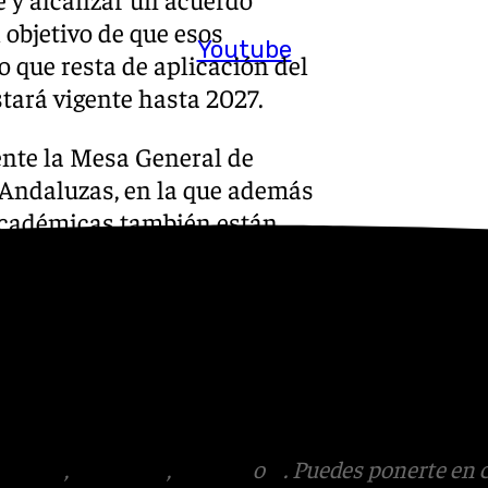
 objetivo de que esos
Youtube
 que resta de aplicación del
stará vigente hasta 2027.
ente la Mesa General de
 Andaluzas, en la que además
 académicas también están
, para explicar los
s
 Puedes ponerte en contacto
v.es
tagram
,
Facebook
,
Tik Tok
o
X
. Puedes ponerte en 