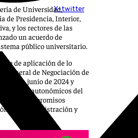
jería de Universidad,
X-twitter
a de Presidencia, Interior,
va, y los rectores de las
nzado un acuerdo de
istema público universitario.
coste de aplicación de lo
sa General de Negociación de
brada en junio de 2024 y
mplementos autonómicos del
o de los compromisos
ión y de Administración y