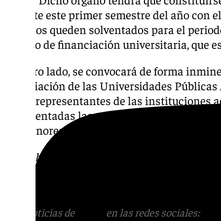
durante este primer semestre del año con el
aspectos queden solventados para el periodo
modelo de financiación universitaria, que e
Por otro lado, se convocará de forma inmin
Negociación de las Universidades Públicas
de los representantes de las instituciones
representadas las organizaciones sindicales
pormenores del acuerdo.
Descubre más noticias de 101TV en las rede
sociales:
Instagram
,
Facebook
,
Tik Tok
o
X
.
con nosotros en el correo
informativos@101t
Más noticias de
101TV
en las redes sociales:
Ins