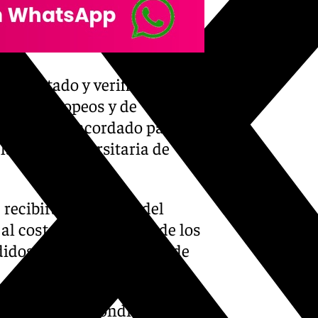
rá auditado y verificado por
ondos Europeos y de
 base al ya acordado para
lantilla universitaria de
recibirán a lo largo del
al coste de aplicación de los
dos en la convocatoria de
rencia correspondiente a la