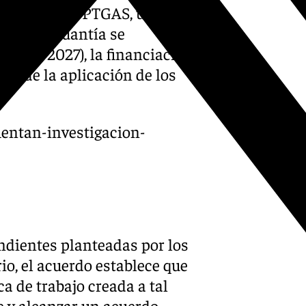
rizontal del PTGAS, una vez
 A dicha cuantía se
2026 y 2027), la financiación
os de la aplicación de los
entan-investigacion-
endientes planteadas por los
rio, el acuerdo establece que
a de trabajo creada a tal
e y alcanzar un acuerdo