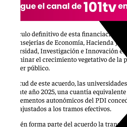
El cálculo definitivo de esta financiación se
las consejerías de Economía, Hacienda y F
Universidad, Investigación e Innovación en
determinar el crecimiento vegetativo de la p
carácter público.
En virtud de este acuerdo, las universidades 
presente año 2025, una cuantía equivalente 
complementos autonómicos del PDI concedi
2024, ajustados a los tramos efectivos.
También forma parte del acuerdo la transfe